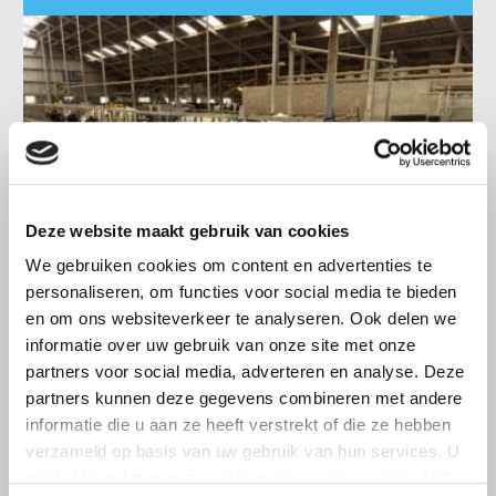
Deze website maakt gebruik van cookies
We gebruiken cookies om content en advertenties te
personaliseren, om functies voor social media te bieden
en om ons websiteverkeer te analyseren. Ook delen we
informatie over uw gebruik van onze site met onze
LTO LOBBY
partners voor social media, adverteren en analyse. Deze
6 AUGUSTUS 2026
partners kunnen deze gegevens combineren met andere
Kamerlid Goudzwaard (JA21)
informatie die u aan ze heeft verstrekt of die ze hebben
bezoekt melkveehouderij in
verzameld op basis van uw gebruik van hun services. U
Súdwest-Fryslân
gaat akkoord met onze cookies als u onze website blijft