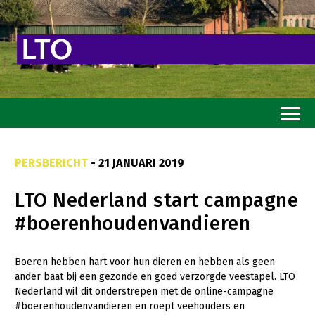
Home
PERSBERICHT
- 21 JANUARI 2019
Toekomstvisie
LTO Nederland start campagne
Goed eten
#boerenhoudenvandieren
Mooi groen
Sterk ondernemerschap
Boeren hebben hart voor hun dieren en hebben als geen
ander baat bij een gezonde en goed verzorgde veestapel. LTO
Transitiepaden
Nederland wil dit onderstrepen met de online-campagne
#boerenhoudenvandieren en roept veehouders en
Thema’s