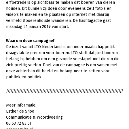
erfbetreders op zichtbaar te maken dat boeren van dieren
houden. Dit kunnen zij doen door eveneens zelf foto’s en
Gezonde planten
video’s te maken en te plaatsen op internet met daarbij
Gezonde dieren
vermeld #boerenhoudenvandieren. De hashtagactie gaat
maandag 21 januari 2019 van start.
Natuur, klimaat en energie
Waarom deze campagne?
Bodem en water
De inzet vanuit LTO Nederland is om meer maatschappelijk
Platteland en omgeving
draagvlak te creëren voor boeren. LTO stelt dat juist boeren
belang bij hebben om een gezonde veestapel met dieren die
Mens, ondernemerschap en onderwijs
zich prettig voelen. Doel van de campagne is om samen met
onze achterban dit beeld en belang neer te zetten voor
Internationaal
publiek en politiek.
Sectoren
/////////////////////////////////////////////////////////////////////////////////////
Dier
Meer informatie:
Biologische Landbouw
Esther de Snoo
Geitenhouderij
Communicatie & Woordvoering
06 53 72 83 51
Kalverhouderij