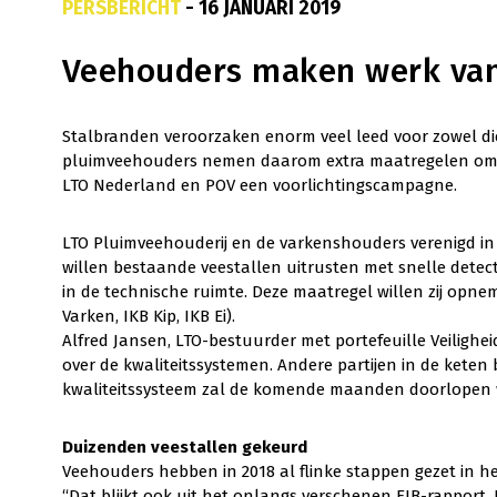
PERSBERICHT
- 16 JANUARI 2019
Veehouders maken werk van 
Stalbranden veroorzaken enorm veel leed voor zowel d
pluimveehouders nemen daarom extra maatregelen om h
LTO Nederland en POV een voorlichtingscampagne.
LTO Pluimveehouderij en de varkenshouders verenigd in
willen bestaande veestallen uitrusten met snelle dete
in de technische ruimte. Deze maatregel willen zij opn
Varken, IKB Kip, IKB Ei).
Alfred Jansen, LTO-bestuurder met portefeuille Veilighe
over de kwaliteitssystemen. Andere partijen in de kete
kwaliteitssysteem zal de komende maanden doorlopen 
Duizenden veestallen gekeurd
Veehouders hebben in 2018 al flinke stappen gezet in h
“Dat blijkt ook uit het onlangs verschenen EIB-rapport. 