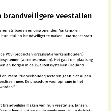
brandveiligere veestallen
ieren als boeren en omwonenden. Varkens- en
un stallen brandveiliger te maken. Daarnaast start
 de POV (producten organisatie varkenshouderij)
ctiesystemen (warmtesensoren). Het gaat om plaatsing
emen en borgen in de kwaliteitssystemen (Holland
id en Pacht: “De veehouderijsectoren gaan niet alleen
n beslissen mee. De procedure voor opname in het
worden.”
et brandveiliger maken van hun veestallen. Jansen:
Daarin lees ik dat we op de goede weg zijn en de juiste