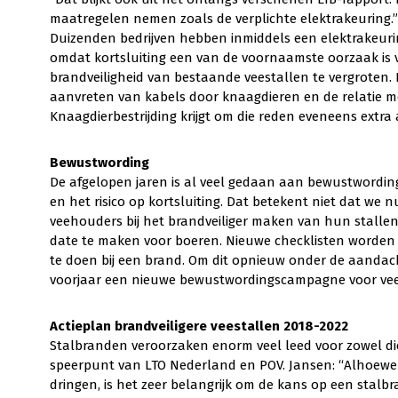
maatregelen nemen zoals de verplichte elektrakeuring.”
Duizenden bedrijven hebben inmiddels een elektrakeurin
omdat kortsluiting een van de voornaamste oorzaak is 
brandveiligheid van bestaande veestallen te vergroten.
aanvreten van kabels door knaagdieren en de relatie me
Knaagdierbestrijding krijgt om die reden eveneens extra
Bewustwording
De afgelopen jaren is al veel gedaan aan bewustwordi
en het risico op kortsluiting. Dat betekent niet dat we
veehouders bij het brandveiliger maken van hun stalle
date te maken voor boeren. Nieuwe checklisten worden
te doen bij een brand. Om dit opnieuw onder de aandach
voorjaar een nieuwe bewustwordingscampagne voor ve
Actieplan brandveiligere veestallen 2018-2022
Stalbranden veroorzaken enorm veel leed voor zowel die
speerpunt van LTO Nederland en POV. Jansen: “Alhoewel h
dringen, is het zeer belangrijk om de kans op een stalbr