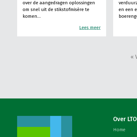
over de aangedragen oplossingen
verduurz
om snel uit de stikstofmisère te
en een e
komen…
boereng
Lees meer
« 
Over LTO
Home