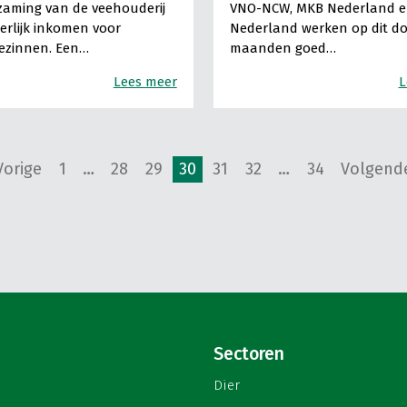
aming van de veehouderij
VNO-NCW, MKB Nederland e
erlijk inkomen voor
Nederland werken op dit dos
ezinnen. Een…
maanden goed…
Lees meer
L
Vorige
1
…
28
29
30
31
32
…
34
Volgend
Sectoren
Dier