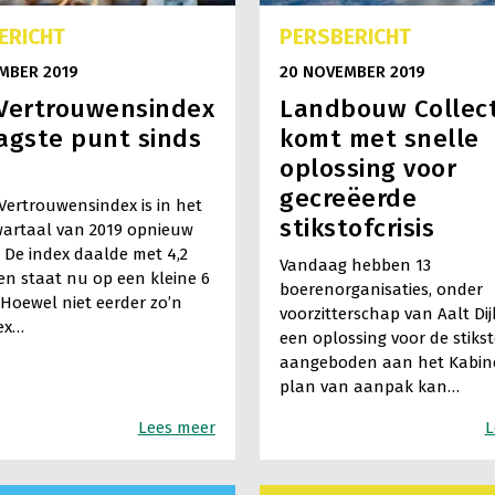
ERICHT
PERSBERICHT
MBER 2019
20 NOVEMBER 2019
 Vertrouwensindex
Landbouw Collect
agste punt sinds
komt met snelle
oplossing voor
gecreëerde
Vertrouwensindex is in het
stikstofcrisis
wartaal van 2019 opnieuw
 De index daalde met 4,2
Vandaag hebben 13
n staat nu op een kleine 6
boerenorganisaties, onder
Hoewel niet eerder zo’n
voorzitterschap van Aalt Di
ex…
een oplossing voor de stiksto
aangeboden aan het Kabine
plan van aanpak kan…
Lees meer
L