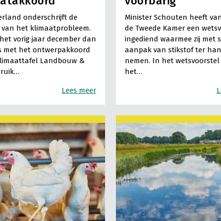
aatakkoord
voorbarig
rland onderschrijft de
Minister Schouten heeft van
 van het klimaatprobleem.
de Tweede Kamer een wetsv
het vorig jaar december dan
ingediend waarmee zij met 
s met het ontwerpakkoord
aanpak van stikstof ter han
klimaattafel Landbouw &
nemen. In het wetsvoorstel
ruik…
het…
Lees meer
L