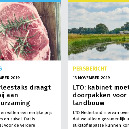
S
PERSBERICHT
MBER 2019
13 NOVEMBER 2019
vleestaks draagt
LTO: kabinet moe
bij aan
doorpakken voor
uurzaming
landbouw
en willen een eerlijke prijs
LTO Nederland is ervan ove
s en zuivel. Dat is
dat we alleen gezamenlijk u
el voor de verdere
stikstofimpasse kunnen ko