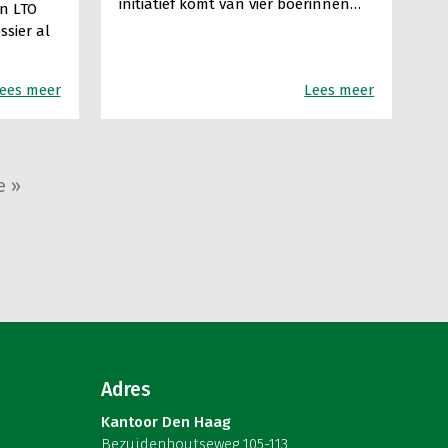
initiatief komt van vier boerinnen…
n LTO
sier al
ees meer
Lees meer
e »
Adres
Kantoor Den Haag
Bezuidenhoutseweg 105-113