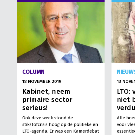
COLUMN
NIEUW
18 NOVEMBER 2019
13 NOVE
Kabinet, neem
LTO: 
primaire sector
niet 
serieus!
verd
Ook deze week stond de
Alle boer
stikstofcrisis hoog op de politieke en
voor vlee
LTO-agenda. Er was een Kamerdebat
essentie