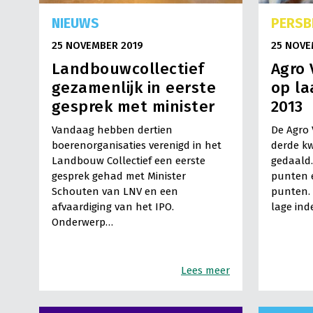
NIEUWS
PERSB
25 NOVEMBER 2019
25 NOVE
Landbouwcollectief
Agro
gezamenlijk in eerste
op la
gesprek met minister
2013
Vandaag hebben dertien
De Agro 
boerenorganisaties verenigd in het
derde k
Landbouw Collectief een eerste
gedaald.
gesprek gehad met Minister
punten e
Schouten van LNV en een
punten. 
afvaardiging van het IPO.
lage ind
Onderwerp…
Lees meer