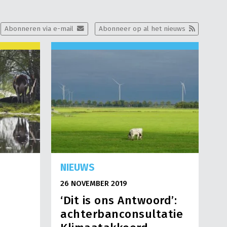
Abonneren via e-mail
Abonneer op al het nieuws
NIEUWS
26 NOVEMBER 2019
l
‘Dit is ons Antwoord’:
achterbanconsultatie