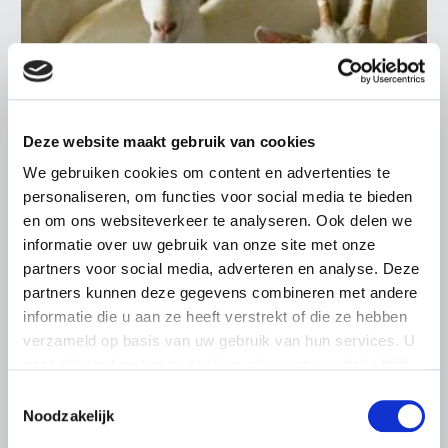
Deze website maakt gebruik van cookies
PERSBERICHT
We gebruiken cookies om content en advertenties te
15 JANUARI 2019
personaliseren, om functies voor social media te bieden
LTO wil toetsingskader voor
en om ons websiteverkeer te analyseren. Ook delen we
verantwoorde groei
informatie over uw gebruik van onze site met onze
melkgeitenhouderij
partners voor social media, adverteren en analyse. Deze
LTO Melkgeitenhouderij gaat samen met dierwelzijn-,
partners kunnen deze gegevens combineren met andere
milieu- en volksgezondheidsorganisaties en ketenpartijen
informatie die u aan ze heeft verstrekt of die ze hebben
onderzoeken op welke wijze geitenhouders in de
verzameld op basis van uw gebruik van hun services. U
toekomst…
gaat akkoord met onze cookies als u onze website blijft
Lees meer
gebruiken.
Toestemmingsselectie
Noodzakelijk