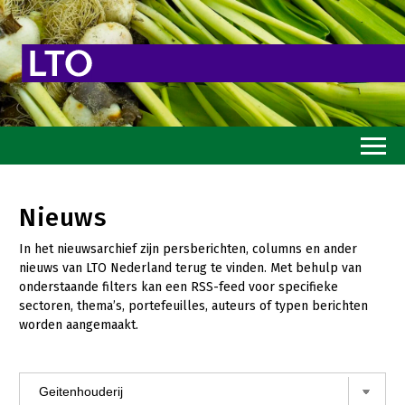
Home
Nieuws
Toekomstvisie
In het nieuwsarchief zijn persberichten, columns en ander
Goed eten
nieuws van LTO Nederland terug te vinden. Met behulp van
onderstaande filters kan een RSS-feed voor specifieke
Mooi groen
sectoren, thema’s, portefeuilles, auteurs of typen berichten
worden aangemaakt.
Sterk ondernemerschap
Transitiepaden
Thema’s