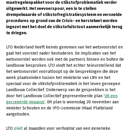
maatregelenpakket voor de stikstofproblematiek verder
uitgewerkt. Het veevoerspoor, een in te stellen
Gezonde planten
drempelwaarde of stikstofregistratiesysteem en versnelde
Gezonde dieren
procedures op grond van de Crisis- en herstelwet worden
ingezet met het doel de stikstofuitstoot aanmerkelijk terug
Natuur, klimaat en energie
te dringen.
Bodem en water
LTO Nederland heeft kennis genomen van het wetsvoorstel en
Platteland en omgeving
gaat het voorstel nader bestuderen. De implicaties van het
wetsvoorstel worden ook met de partners binnen en buiten de
Mens, ondernemerschap en onderwijs
landbouw besproken. LTO vindt het echter teleurstellend dat
het wetsvoorstel vooruitloopt op de besprekingen die deze
Internationaal
week plaatsvinden tussen het ministerie van LNV en het
speciaal voor de stikstofproblematiek in het leven geroepen
Sectoren
Landbouw Collectief. Onderwerp van de gesprekken is het
door het Landbouw Collectief gepresenteerde plan ‘
Uit een
Dier
gecreëerde impasse’
. Dit plan is woensdag 20 november aan
Biologische Landbouw
minister Schouten en de IPO-commissie Vitaal Platteland
aangeboden.
Geitenhouderij
Kalverhouderij
LTO
pleit
al maanden voor verhoging van een generieke