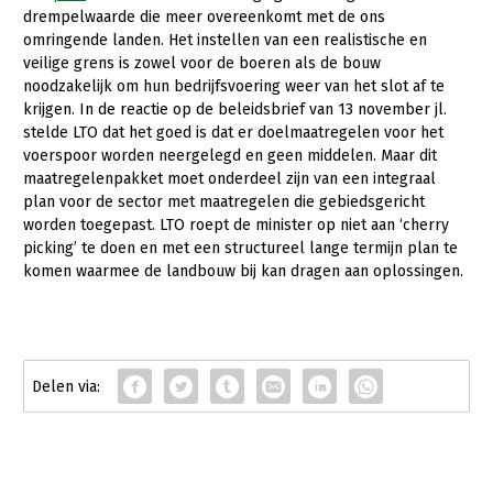
drempelwaarde die meer overeenkomt met de ons
Konijnenhouderij
omringende landen. Het instellen van een realistische en
veilige grens is zowel voor de boeren als de bouw
Melkveehouderij
noodzakelijk om hun bedrijfsvoering weer van het slot af te
krijgen. In de reactie op de beleidsbrief van 13 november jl.
Paardenhouderij
stelde LTO dat het goed is dat er doelmaatregelen voor het
Pluimveehouderij
voerspoor worden neergelegd en geen middelen. Maar dit
maatregelenpakket moet onderdeel zijn van een integraal
Schapenhouderij
plan voor de sector met maatregelen die gebiedsgericht
worden toegepast. LTO roept de minister op niet aan ‘cherry
Varkenshouderij
picking’ te doen en met een structureel lange termijn plan te
Vleesveehouderij
komen waarmee de landbouw bij kan dragen aan oplossingen.
Plant
Multifunctionele landbouw
Akkerbouw
Biologische Landbouw
Multifunctioneel
Bollenteelt
Vrouw en Bedrijf
Bomen, vaste planten en zomerbloemen
Onderwerpen