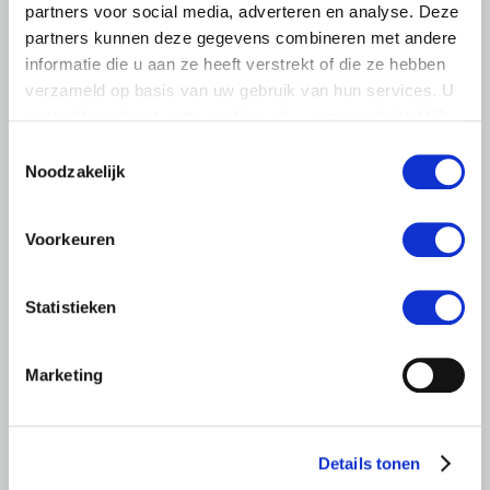
partners voor social media, adverteren en analyse. Deze
partners kunnen deze gegevens combineren met andere
informatie die u aan ze heeft verstrekt of die ze hebben
verzameld op basis van uw gebruik van hun services. U
gaat akkoord met onze cookies als u onze website blijft
LTO LOBBY
gebruiken.
Toestemmingsselectie
6 AUGUSTUS 2026
Noodzakelijk
Kamerlid Goudzwaard (JA21)
bezoekt melkveehouderij in
Voorkeuren
Súdwest-Fryslân
LTO Nederland ontving gisteren Tweede Kamerlid
Statistieken
Maarten Goudzwaard (JA21) en beleidsmedewerker
Ronald Oenema op het melkveebedrijf van Jolmer de
Vries in It Heidenskip.
Marketing
Lees meer
Details tonen