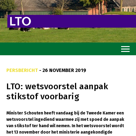
Home
PERSBERICHT
- 26 NOVEMBER 2019
Toekomstvisie
LTO: wetsvoorstel aanpak
Goed eten
stikstof voorbarig
Mooi groen
Sterk ondernemerschap
Minister Schouten heeft vandaag bij de Tweede Kamer een
wetsvoorstel ingediend waarmee zij met spoed de aanpak
Transitiepaden
van stikstof ter hand wil nemen. In het wetsvoorstel wordt
het 13 november door het ministerie aangekondigde
Thema’s