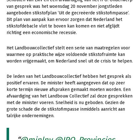
van gesprek was het woensdag 20 november jongstleden
Gezonde planten
aangeboden stikstofplan ‘Uit de gecreëerde stikstofimpasse’.
Dit plan van aanpak kan ervoor zorgen dat Nederland het
Gezonde dieren
stikstofdebacle vlot te boven kan komen en niet afglijdt
richting een economische recessie.
Natuur, klimaat en energie
Bodem en water
Het Landbouwcollectief stelt een serie van maatregelen voor
waarmee op praktische wijze voldoende stikstofruimte kan
Platteland en omgeving
worden vrijgemaakt, om Nederland snel uit de crisis te helpen.
Mens, ondernemerschap en onderwijs
De leden van het Landbouwcollectief hebben het gesprek als
Internationaal
positief ervaren. De minister heeft aangegeven dat op zeer
korte termijn nieuwe afspraken gemaakt moeten worden. Een
Sectoren
afvaardiging van het Landbouw Collectief zal deze gesprekken
met de minister voeren. Snelheid is nu geboden. Gezien de
Dier
grote schade die de stikstofimpasse inmiddels aanricht aan
Plant
Biologische Landbouw
talrijke ondernemingen.
Geitenhouderij
Akkerbouw
@minlnv
@IPO_Provincies
Kalverhouderij
Biologische Landbouw