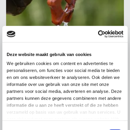
BELANGRIJKE INFORMATIE
Deze website maakt gebruik van cookies
5 AUGUSTUS 2026
We gebruiken cookies om content en advertenties te
Droogte raakt vrijwel alle land- en
personaliseren, om functies voor social media te bieden
tuinbouwsectoren
en om ons websiteverkeer te analyseren. Ook delen we
informatie over uw gebruik van onze site met onze
De aanhoudende droogte en hitte zorgen voor
partners voor social media, adverteren en analyse. Deze
toenemende problemen in de Nederlandse land- en
partners kunnen deze gegevens combineren met andere
tuinbouw. LTO Nederland ziet de gevolgen inmiddels in
vrijwel alle sectoren terug.
informatie die u aan ze heeft verstrekt of die ze hebben
verzameld op basis van uw gebruik van hun services. U
Lees meer
gaat akkoord met onze cookies als u onze website blijft
gebruiken.
Toestemmingsselectie