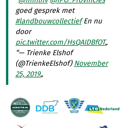
Konijnenhouderij
Bollenteelt
goed gesprek met
Melkveehouderij
Bomen, vaste planten en zomerbloemen
#landbouwcollectief
En nu
Paardenhouderij
Fruitteelt
door
Pluimveehouderij
Glastuinbouw
pic.twitter.com/HsQAIDBfOT
Schapenhouderij
Paddenstoelen
— Trienke Elshof
Varkenshouderij
Vollegrondsgroente
(@TrienkeElshof)
November
Multifunctionele landbouw
Vleesveehouderij
25, 2019
Multifunctioneel
Vrouw en Bedrijf
Onderwerpen
Nieuws
Nieuwsabonnement