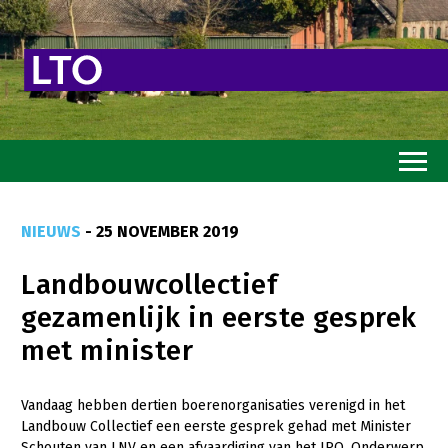
Home
NIEUWS
- 25 NOVEMBER 2019
Toekomstvisie
Landbouwcollectief
Goed eten
gezamenlijk in eerste gesprek
Mooi groen
met minister
Sterk ondernemerschap
Transitiepaden
Vandaag hebben dertien boerenorganisaties verenigd in het
Landbouw Collectief een eerste gesprek gehad met Minister
Thema’s
Schouten van LNV en een afvaardiging van het IPO. Onderwerp