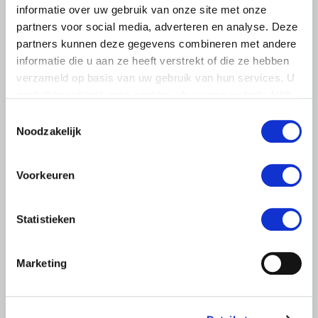
informatie over uw gebruik van onze site met onze
partners voor social media, adverteren en analyse. Deze
partners kunnen deze gegevens combineren met andere
informatie die u aan ze heeft verstrekt of die ze hebben
verzameld op basis van uw gebruik van hun services. U
gaat akkoord met onze cookies als u onze website blijft
gebruiken.
Toestemmingsselectie
Noodzakelijk
PERSBERICHT
Voorkeuren
4 OKTOBER 2019
Voorzichtige tegemoetkomingen
Statistieken
kabinet, zorgen blijven
LTO Nederland heeft gemengde gevoelens bij de
Marketing
kabinetsreactie op het adviescollege Remkes. Het is
positief dat het kabinet ervoor kiest enkele voorzichtige
stappen te…