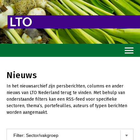
Home
Nieuws
Toekomstvisie
In het nieuwsarchief zijn persberichten, columns en ander
Goed eten
nieuws van LTO Nederland terug te vinden. Met behulp van
onderstaande filters kan een RSS-feed voor specifieke
Mooi groen
sectoren, thema’s, portefeuilles, auteurs of typen berichten
worden aangemaakt.
Sterk ondernemerschap
Transitiepaden
Thema’s