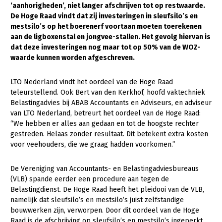
‘aanhorigheden’, niet langer afschrijven tot op restwaarde.
De Hoge Raad vindt dat zij investeringen in sleufsilo’s en
Gezonde planten
mestsilo’s op het boerenerf voortaan moeten toerekenen
Gezonde dieren
aan de ligboxenstal en jongvee-stallen. Het gevolg hiervan is
dat deze investeringen nog maar tot
op 50% van de WOZ-
Natuur, klimaat en energie
waarde kunnen worden afgeschreven.
Bodem en water
LTO Nederland vindt het oordeel van de Hoge Raad
Platteland en omgeving
teleurstellend. Ook Bert van den Kerkhof, hoofd vaktechniek
Belastingadvies bij ABAB Accountants en Adviseurs, en adviseur
Mens, ondernemerschap en onderwijs
van LTO Nederland, betreurt het oordeel van de Hoge Raad:
“We hebben er alles aan gedaan en tot de hoogste rechter
Internationaal
gestreden. Helaas zonder resultaat. Dit betekent extra kosten
voor veehouders, die we graag hadden voorkomen.’’
Sectoren
Dier
De Vereniging van Accountants- en Belastingadviesbureaus
(VLB) spande eerder een procedure aan tegen de
Biologische Landbouw
Belastingdienst. De Hoge Raad heeft het pleidooi van de VLB,
namelijk dat sleufsilo’s en mestsilo’s juist zelfstandige
Geitenhouderij
bouwwerken zijn, verworpen. Door dit oordeel van de Hoge
Kalverhouderij
Raad is de afschrijving op sleufsilo’s en mestsilo’s ingeperkt