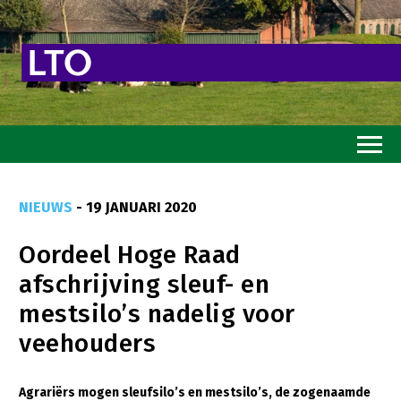
Home
NIEUWS
- 19 JANUARI 2020
Toekomstvisie
Oordeel Hoge Raad
Goed eten
afschrijving sleuf- en
Mooi groen
mestsilo’s nadelig voor
Sterk ondernemerschap
veehouders
Transitiepaden
Agrariërs mogen sleufsilo’s en mestsilo’s, de zogenaamde
Thema’s