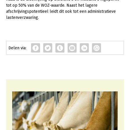
tot op 50% van de WOZ-waarde. Naast het lagere
Konijnenhouderij
afschrijvingspotentieel leidt dit ook tot een administratieve
lastenverzwaring.
Melkveehouderij
Paardenhouderij
Pluimveehouderij
Schapenhouderij
Varkenshouderij
Vleesveehouderij
Plant
Multifunctionele landbouw
Akkerbouw
Biologische Landbouw
Multifunctioneel
Onderwerpen
Bollenteelt
Vrouw en Bedrijf
Nieuws
Bomen, vaste planten en zomerbloemen
Nieuwsabonnement