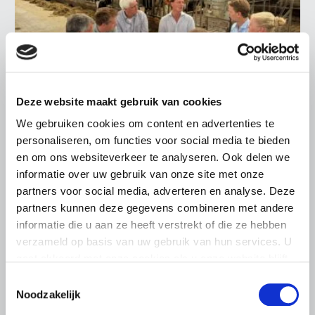
Deze website maakt gebruik van cookies
We gebruiken cookies om content en advertenties te
LTO LOBBY
personaliseren, om functies voor social media te bieden
en om ons websiteverkeer te analyseren. Ook delen we
6 AUGUSTUS 2026
informatie over uw gebruik van onze site met onze
Kamerlid Goudzwaard (JA21)
partners voor social media, adverteren en analyse. Deze
bezoekt melkveehouderij in
partners kunnen deze gegevens combineren met andere
Súdwest-Fryslân
informatie die u aan ze heeft verstrekt of die ze hebben
LTO Nederland ontving gisteren Tweede Kamerlid
verzameld op basis van uw gebruik van hun services. U
Maarten Goudzwaard (JA21) en beleidsmedewerker
gaat akkoord met onze cookies als u onze website blijft
Ronald Oenema op het melkveebedrijf van Jolmer de
gebruiken.
Toestemmingsselectie
Vries in It Heidenskip.
Noodzakelijk
Lees meer