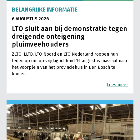
LTO Nederland
BELANGRIJKE INFORMATIE
6 AUGUSTUS 2026
Mensen
LTO sluit aan bij demonstratie tegen
Jaarverslag 2023
Bestuur en Directie
dreigende onteigening
Vacatures
Medewerkers
pluimveehouders
Pers
Vakgroepbestuurders
ZLTO, LLTB, LTO Noord en LTO Nederland roepen hun
leden op om op vrijdagochtend 14 augustus massaal naar
Contact
het voorplein van het provinciehuis in Den Bosch te
komen…
Lees meer