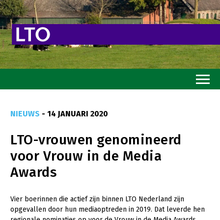
Home
NIEUWS
- 14 JANUARI 2020
Toekomstvisie
LTO-vrouwen genomineerd
Goed eten
voor Vrouw in de Media
Mooi groen
Awards
Sterk ondernemerschap
Transitiepaden
Vier boerinnen die actief zijn binnen LTO Nederland zijn
opgevallen door hun mediaoptreden in 2019. Dat leverde hen
Thema’s
regionale nominaties op voor de Vrouw in de Media Awards.