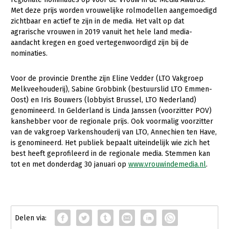
Met deze prijs worden vrouwelijke rolmodellen aangemoedigd
Gezonde planten
zichtbaar en actief te zijn in de media. Het valt op dat
agrarische vrouwen in 2019 vanuit het hele land media-
Gezonde dieren
aandacht kregen en goed vertegenwoordigd zijn bij de
nominaties.
Natuur, klimaat en energie
Bodem en water
Voor de provincie Drenthe zijn Eline Vedder (LTO Vakgroep
Melkveehouderij), Sabine Grobbink (bestuurslid LTO Emmen-
Platteland en omgeving
Oost) en Iris Bouwers (lobbyist Brussel, LTO Nederland)
Mens, ondernemerschap en onderwijs
genomineerd. In Gelderland is Linda Janssen (voorzitter POV)
kanshebber voor de regionale prijs. Ook voormalig voorzitter
Internationaal
van de vakgroep Varkenshouderij van LTO, Annechien ten Have,
is genomineerd. Het publiek bepaalt uiteindelijk wie zich het
Sectoren
best heeft geprofileerd in de regionale media. Stemmen kan
tot en met donderdag 30 januari op
www.vrouwindemedia.nl
.
Dier
Biologische Landbouw
Geitenhouderij
Kalverhouderij