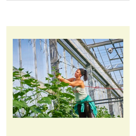
Konijnenhouderij
Melkveehouderij
Paardenhouderij
Pluimveehouderij
Schapenhouderij
Varkenshouderij
Vleesveehouderij
Plant
Akkerbouw
Biologische Landbouw
Bollenteelt
Bomen, vaste planten en zomerbloemen