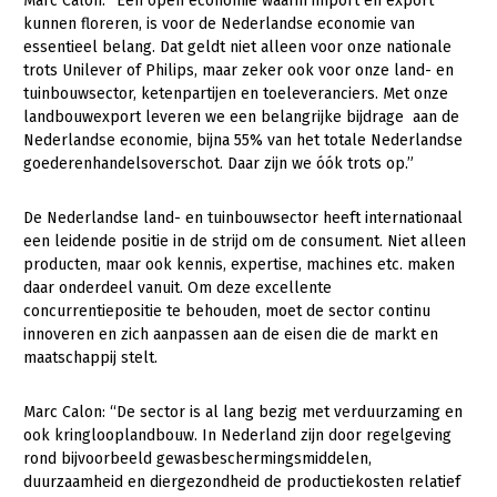
Marc Calon: “Een open economie waarin import én export
kunnen floreren, is voor de Nederlandse economie van
LTO Nederland
essentieel belang. Dat geldt niet alleen voor onze nationale
trots Unilever of Philips, maar zeker ook voor onze land- en
Mensen
tuinbouwsector, ketenpartijen en toeleveranciers. Met onze
Jaarverslag 2023
Bestuur en Directie
landbouwexport leveren we een belangrijke bijdrage aan de
Nederlandse economie, bijna 55% van het totale Nederlandse
Vacatures
Medewerkers
goederenhandelsoverschot. Daar zijn we óók trots op.”
Pers
Vakgroepbestuurders
De Nederlandse land- en tuinbouwsector heeft internationaal
Contact
een leidende positie in de strijd om de consument. Niet alleen
producten, maar ook kennis, expertise, machines etc. maken
daar onderdeel vanuit. Om deze excellente
concurrentiepositie te behouden, moet de sector continu
innoveren en zich aanpassen aan de eisen die de markt en
maatschappij stelt.
Marc Calon: “De sector is al lang bezig met verduurzaming en
ook kringlooplandbouw. In Nederland zijn door regelgeving
rond bijvoorbeeld gewasbeschermingsmiddelen,
duurzaamheid en diergezondheid de productiekosten relatief