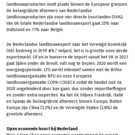
Fruitteelt
landbouwproducten vindt plaats binnen de Europese grenzen.
De belangrijkste afnemers van Nederlandse
Glastuinbouw
landbouwproducten zijn onze vier directe buurlanden (54%).
Van de totale Nederlandse landbouwexport gaat 25% naar
Paddenstoelen
Duitsland en 11% naar België.
Vollegrondsgroente
De Nederlandse landbouwexport naar het Verenigd Koninkrijk
Multifunctionele landbouw
(VK) bedroeg in 2019
€
8,7 miljard, het is in grootte onze derde
exportmarkt. Of en in hoeverre de import vanuit het VK in 2021
Multifunctioneel
gaat lijden onder de Brexit, valt nog te bezien. 2020 wordt een
Vrouw en Bedrijf
overgangsperiode. LTO werkt intensief samen met de Britse
landbouworganisatie NFU en onze Europese
Onderwerpen
landbouworganisatie COPA-COGECA zodat de handel ook na
2020 ongehinderd door kan gaan, dus zonder importheffingen
en zonder extra inspecties. Na het VK blijven Frankrijk, Italië
Nieuws
en Spanje de belangrijkste afnemers binnen Europa. Buiten
Europa zijn China (3,2%) en de Verenigde Staten (2,8%) de
Nieuwsabonnement
grootste afnemers.
Webinars
Open economie hoort bij Nederland
Over LTO