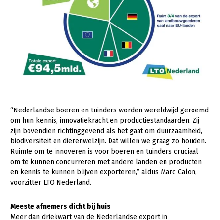
Konijnenhouderij
Melkveehouderij
Paardenhouderij
Pluimveehouderij
Schapenhouderij
Varkenshouderij
“Nederlandse boeren en tuinders worden wereldwijd geroemd
Vleesveehouderij
om hun kennis, innovatiekracht en productiestandaarden. Zij
zijn bovendien richtinggevend als het gaat om duurzaamheid,
Plant
biodiversiteit en dierenwelzijn. Dat willen we graag zo houden.
Ruimte om te innoveren is voor boeren en tuinders cruciaal
Akkerbouw
om te kunnen concurreren met andere landen en producten
en kennis te kunnen blijven exporteren,” aldus Marc Calon,
Biologische Landbouw
voorzitter LTO Nederland.
Bollenteelt
Meeste afnemers dicht bij huis
Bomen, vaste planten en zomerbloemen
Meer dan driekwart van de Nederlandse export in