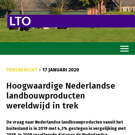
Home
PERSBERICHT
- 17 JANUARI 2020
Toekomstvisie
Hoogwaardige Nederlandse
Goed eten
landbouwproducten
Mooi groen
wereldwijd in trek
Sterk ondernemerschap
Transitiepaden
De vraag naar Nederlandse landbouwproducten vanuit het
buitenland is in 2019 met 4,3% gestegen in vergelijking met
Thema’s
2018. In 2019 resulteerde dat voor de Nederlandse