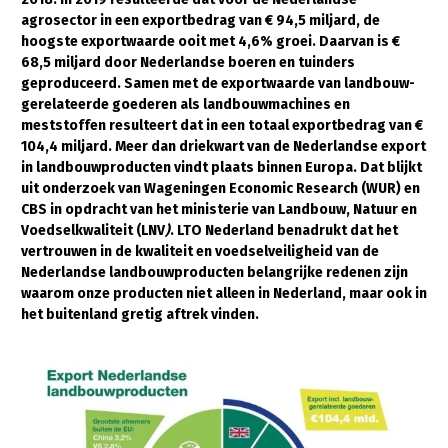
agrosector in een exportbedrag van
€ 94,5 miljard, de
Gezonde planten
hoogste exportwaarde ooit met 4,6% groei. Daarvan is
€
68,5 miljard door Nederlandse boeren en tuinders
Gezonde dieren
geproduceerd. Samen met de exportwaarde van landbouw-
gerelateerde goederen als landbouwmachines en
Natuur, klimaat en energie
meststoffen resulteert dat in een totaal exportbedrag van
€
Bodem en water
104,4 miljard. Meer dan driekwart van de Nederlandse export
in landbouwproducten vindt plaats binnen Europa. Dat blijkt
Platteland en omgeving
uit onderzoek van Wageningen Economic Research (WUR) en
CBS in opdracht van het ministerie van Landbouw, Natuur en
Mens, ondernemerschap en onderwijs
Voedselkwaliteit (LNV
)
. LTO Nederland benadrukt dat het
Internationaal
vertrouwen in de kwaliteit en voedselveiligheid van de
Nederlandse landbouwproducten belangrijke redenen zijn
waarom onze producten niet alleen in Nederland, maar ook in
Sectoren
het buitenland gretig aftrek vinden.
Dier
Biologische Landbouw
Geitenhouderij
Kalverhouderij