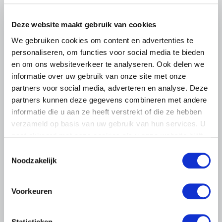
Deze website maakt gebruik van cookies
We gebruiken cookies om content en advertenties te
personaliseren, om functies voor social media te bieden
en om ons websiteverkeer te analyseren. Ook delen we
informatie over uw gebruik van onze site met onze
partners voor social media, adverteren en analyse. Deze
partners kunnen deze gegevens combineren met andere
informatie die u aan ze heeft verstrekt of die ze hebben
verzameld op basis van uw gebruik van hun services. U
gaat akkoord met onze cookies als u onze website blijft
BELANGRIJKE INFORMATIE
gebruiken.
Toestemmingsselectie
6 AUGUSTUS 2026
Noodzakelijk
LTO sluit aan bij demonstratie tegen
dreigende onteigening
Voorkeuren
pluimveehouders
ZLTO, LLTB, LTO Noord en LTO Nederland roepen hun
Statistieken