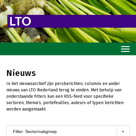
Home
Nieuws
Toekomstvisie
In het nieuwsarchief zijn persberichten, columns en ander
Goed eten
nieuws van LTO Nederland terug te vinden. Met behulp van
onderstaande filters kan een RSS-feed voor specifieke
Mooi groen
sectoren, thema’s, portefeuilles, auteurs of typen berichten
worden aangemaakt.
Sterk ondernemerschap
Transitiepaden
Thema’s