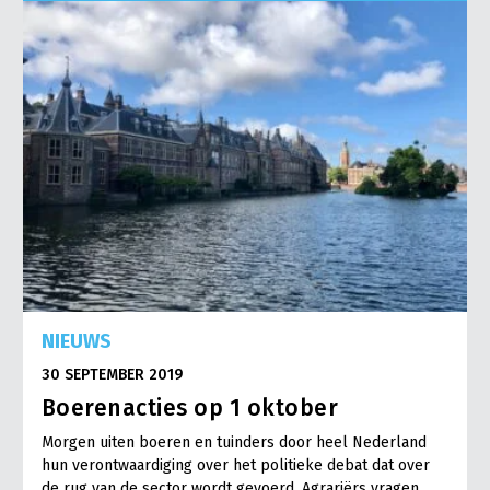
Onderwerpen
Konijnenhouderij
Bollenteelt
Vrouw en Bedrijf
Nieuws
Melkveehouderij
Bomen, vaste planten en zomerbloemen
Nieuwsabonnement
Paardenhouderij
Fruitteelt
Webinars
Pluimveehouderij
Glastuinbouw
Over LTO
Schapenhouderij
Paddenstoelen
LTO Nederland
Varkenshouderij
Vollegrondsgroente
Mensen
Vleesveehouderij
Jaarverslag 2023
Bestuur en Directie
NIEUWS
Vacatures
Medewerkers
30 SEPTEMBER 2019
Pers
Vakgroepbestuurders
Boerenacties op 1 oktober
Contact
Morgen uiten boeren en tuinders door heel Nederland
hun verontwaardiging over het politieke debat dat over
de rug van de sector wordt gevoerd. Agrariërs vragen