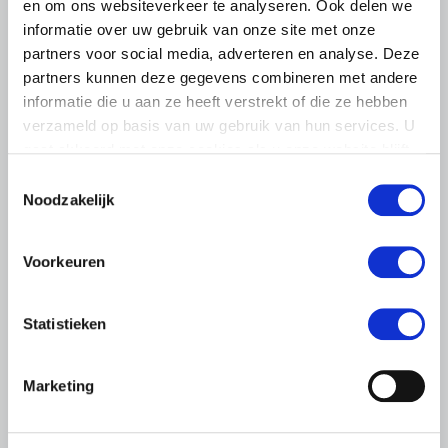
en om ons websiteverkeer te analyseren. Ook delen we
informatie over uw gebruik van onze site met onze
partners voor social media, adverteren en analyse. Deze
partners kunnen deze gegevens combineren met andere
informatie die u aan ze heeft verstrekt of die ze hebben
verzameld op basis van uw gebruik van hun services. U
gaat akkoord met onze cookies als u onze website blijft
gebruiken.
Toestemmingsselectie
Noodzakelijk
PERSBERICHT
17 SEPTEMBER 2019
Voorkeuren
LTO: economische voorspoed en
bezorgdheid toekomst
Statistieken
Het gaat goed met de Nederlandse economie, en de
Nederlandse land- en tuinbouw is trots op de grote
bijdrage die ze daaraan levert. Tegelijkertijd maken veel
Marketing
boeren en tuinders…
Lees meer