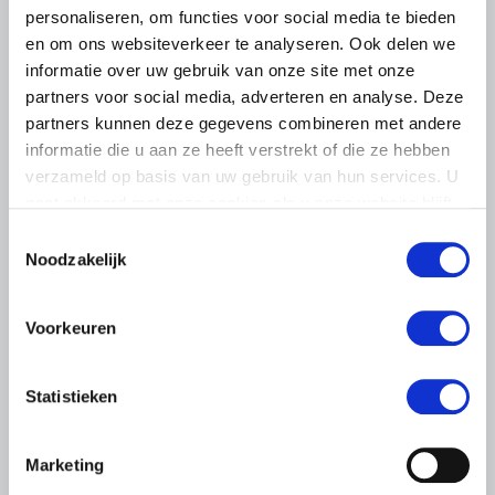
personaliseren, om functies voor social media te bieden
en om ons websiteverkeer te analyseren. Ook delen we
informatie over uw gebruik van onze site met onze
partners voor social media, adverteren en analyse. Deze
partners kunnen deze gegevens combineren met andere
informatie die u aan ze heeft verstrekt of die ze hebben
verzameld op basis van uw gebruik van hun services. U
gaat akkoord met onze cookies als u onze website blijft
gebruiken.
Toestemmingsselectie
Noodzakelijk
PERSBERICHT
23 JANUARI 2020
Voorkeuren
Arbeidsmarkt van de toekomst
vraagt om betere oplossingen
Statistieken
Het advies van de commissie Borstlap houdt te weinig
rekening met de toekomst. Waar de Wetenschappelijke
Marketing
Raad voor het Regeringsbeleid (WRR) vorige week in haar
advies over de…