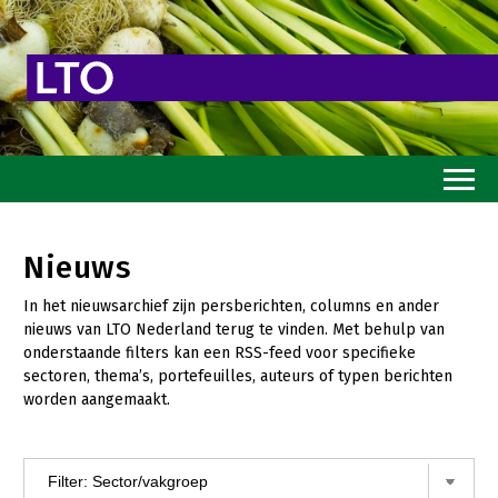
Home
Nieuws
Toekomstvisie
In het nieuwsarchief zijn persberichten, columns en ander
Goed eten
nieuws van LTO Nederland terug te vinden. Met behulp van
onderstaande filters kan een RSS-feed voor specifieke
Mooi groen
sectoren, thema’s, portefeuilles, auteurs of typen berichten
worden aangemaakt.
Sterk ondernemerschap
Transitiepaden
Thema’s