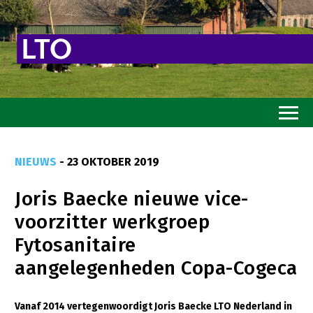
Home
NIEUWS
- 23 OKTOBER 2019
Toekomstvisie
Joris Baecke nieuwe vice-
Goed eten
voorzitter werkgroep
Mooi groen
Fytosanitaire
Sterk ondernemerschap
aangelegenheden Copa-Cogeca
Transitiepaden
Vanaf 2014 vertegenwoordigt Joris Baecke LTO Nederland in
Thema’s