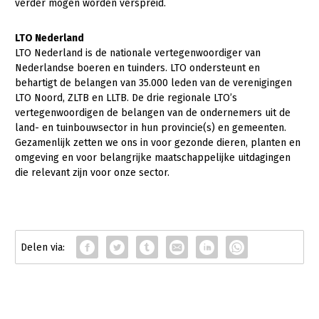
verder mogen worden verspreid.
Over LTO
LTO Nederland
LTO Nederland
LTO Nederland is de nationale vertegenwoordiger van
Mensen
Nederlandse boeren en tuinders. LTO ondersteunt en
Jaarverslag 2023
Bestuur en Directie
behartigt de belangen van 35.000 leden van de verenigingen
LTO Noord, ZLTB en LLTB. De drie regionale LTO’s
Vacatures
Medewerkers
vertegenwoordigen de belangen van de ondernemers uit de
land- en tuinbouwsector in hun provincie(s) en gemeenten.
Pers
Vakgroepbestuurders
Gezamenlijk zetten we ons in voor gezonde dieren, planten en
omgeving en voor belangrijke maatschappelijke uitdagingen
Contact
die relevant zijn voor onze sector.