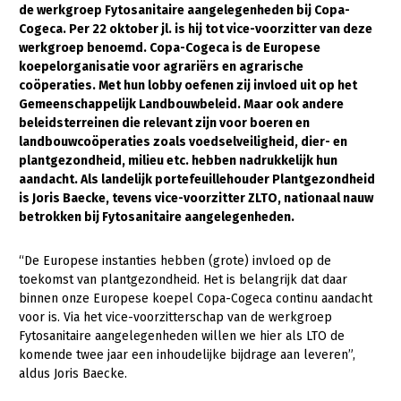
de werkgroep Fytosanitaire aangelegenheden bij Copa-
Cogeca. Per 22 oktober jl. is hij tot vice-voorzitter van deze
Gezonde planten
werkgroep benoemd. Copa-Cogeca is de Europese
Gezonde dieren
koepelorganisatie voor agrariërs en agrarische
coöperaties. Met hun lobby oefenen zij invloed uit op het
Natuur, klimaat en energie
Gemeenschappelijk Landbouwbeleid. Maar ook andere
beleidsterreinen die relevant zijn voor boeren en
Bodem en water
landbouwcoöperaties zoals voedselveiligheid, dier- en
Platteland en omgeving
plantgezondheid, milieu etc. hebben nadrukkelijk hun
aandacht. Als landelijk portefeuillehouder Plantgezondheid
Mens, ondernemerschap en onderwijs
is Joris Baecke, tevens vice-voorzitter ZLTO, nationaal nauw
betrokken bij Fytosanitaire aangelegenheden.
Internationaal
“De Europese instanties hebben (grote) invloed op de
Sectoren
toekomst van plantgezondheid. Het is belangrijk dat daar
Dier
binnen onze Europese koepel Copa-Cogeca continu aandacht
voor is. Via het vice-voorzitterschap van de werkgroep
Plant
Biologische Landbouw
Fytosanitaire aangelegenheden willen we hier als LTO de
komende twee jaar een inhoudelijke bijdrage aan leveren”,
Geitenhouderij
Akkerbouw
aldus Joris Baecke.
Kalverhouderij
Biologische Landbouw