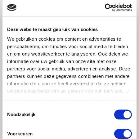
LTO sluit aan bij demonstratie tegen
dreigende onteigening
pluimveehouders
Deze website maakt gebruik van cookies
ZLTO, LLTB, LTO Noord en LTO Nederland roepen hun
leden op om op vrijdagochtend 14 augustus massaal naar
We gebruiken cookies om content en advertenties te
het voorplein van het provinciehuis in Den Bosch te
personaliseren, om functies voor social media te bieden
komen…
en om ons websiteverkeer te analyseren. Ook delen we
Lees meer
informatie over uw gebruik van onze site met onze
partners voor social media, adverteren en analyse. Deze
partners kunnen deze gegevens combineren met andere
informatie die u aan ze heeft verstrekt of die ze hebben
verzameld op basis van uw gebruik van hun services. U
gaat akkoord met onze cookies als u onze website blijft
gebruiken.
Toestemmingsselectie
Noodzakelijk
Voorkeuren