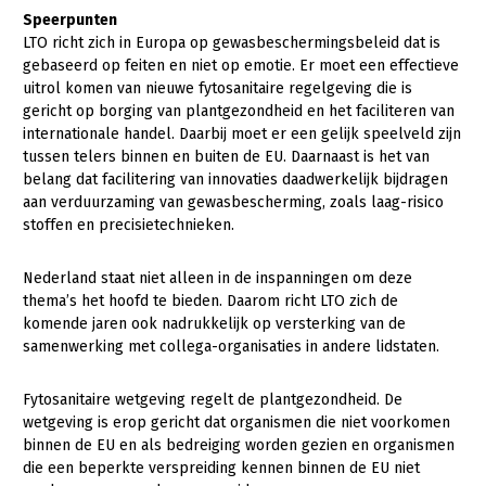
Speerpunten
Konijnenhouderij
Bollenteelt
LTO richt zich in Europa op gewasbeschermingsbeleid dat is
gebaseerd op feiten en niet op emotie. Er moet een effectieve
Melkveehouderij
Bomen, vaste planten en zomerbloemen
uitrol komen van nieuwe fytosanitaire regelgeving die is
Paardenhouderij
Fruitteelt
gericht op borging van plantgezondheid en het faciliteren van
internationale handel. Daarbij moet er een gelijk speelveld zijn
Pluimveehouderij
Glastuinbouw
tussen telers binnen en buiten de EU. Daarnaast is het van
belang dat facilitering van innovaties daadwerkelijk bijdragen
Schapenhouderij
Paddenstoelen
aan verduurzaming van gewasbescherming, zoals laag-risico
stoffen en precisietechnieken.
Varkenshouderij
Vollegrondsgroente
Multifunctionele landbouw
Vleesveehouderij
Nederland staat niet alleen in de inspanningen om deze
thema’s het hoofd te bieden. Daarom richt LTO zich de
Multifunctioneel
Onderwerpen
komende jaren ook nadrukkelijk op versterking van de
Vrouw en Bedrijf
samenwerking met collega-organisaties in andere lidstaten.
Nieuws
Fytosanitaire wetgeving regelt de plantgezondheid. De
Nieuwsabonnement
wetgeving is erop gericht dat organismen die niet voorkomen
Webinars
binnen de EU en als bedreiging worden gezien en organismen
die een beperkte verspreiding kennen binnen de EU niet