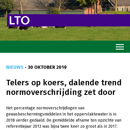
Home
NIEUWS
- 30 OKTOBER 2019
Toekomstvisie
Telers op koers, dalende trend
Goed eten
normoverschrijding zet door
Mooi groen
Sterk ondernemerschap
Het percentage normoverschrijdingen van
gewasbeschermingsmiddelen in het oppervlaktewater is in
Transitiepaden
2018 verder gedaald. De gemiddelde afname ten opzichte van
referentiejaar 2013 was bijna twee keer zo groot als in 2017.
Thema’s