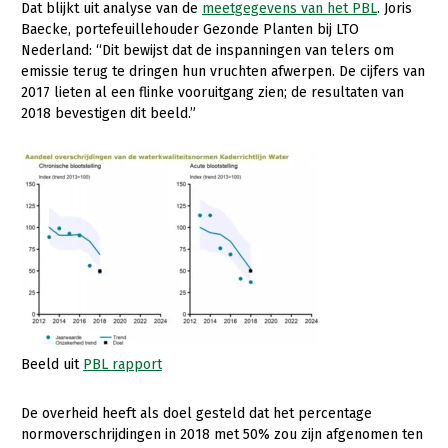
Dat blijkt uit analyse van de
meetgegevens van het PBL
. Joris
Baecke, portefeuillehouder Gezonde Planten bij LTO
Gezonde planten
Nederland: “Dit bewijst dat de inspanningen van telers om
Gezonde dieren
emissie terug te dringen hun vruchten afwerpen. De cijfers van
2017 lieten al een flinke vooruitgang zien; de resultaten van
Natuur, klimaat en energie
2018 bevestigen dit beeld.”
Bodem en water
Platteland en omgeving
Mens, ondernemerschap en onderwijs
Internationaal
Sectoren
Dier
Beeld uit
PBL rapport
Plant
Biologische Landbouw
Multifunctionele landbouw
Geitenhouderij
Akkerbouw
De overheid heeft als doel gesteld dat het percentage
normoverschrijdingen in 2018 met 50% zou zijn afgenomen ten
Kalverhouderij
Biologische Landbouw
Multifunctioneel