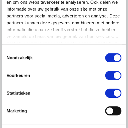
en om ons websiteverkeer te analyseren. Ook delen we
informatie over uw gebruik van onze site met onze
partners voor social media, adverteren en analyse. Deze
partners kunnen deze gegevens combineren met andere
informatie die u aan ze heeft verstrekt of die ze hebben
verzameld op basis van uw gebruik van hun services. U
gaat akkoord met onze cookies als u onze website blijft
gebruiken.
Toestemmingsselectie
Noodzakelijk
LTO LOBBY
6 AUGUSTUS 2026
Voorkeuren
Kamerlid Goudzwaard (JA21)
bezoekt melkveehouderij in
Súdwest-Fryslân
Statistieken
LTO Nederland ontving gisteren Tweede Kamerlid
Maarten Goudzwaard (JA21) en beleidsmedewerker
Marketing
Ronald Oenema op het melkveebedrijf van Jolmer de
Vries in It Heidenskip.