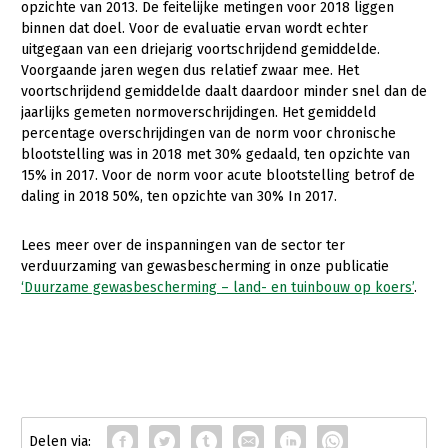
Onderwerpen
opzichte van 2013. De feitelijke metingen voor 2018 liggen
binnen dat doel. Voor de evaluatie ervan wordt echter
Konijnenhouderij
Bollenteelt
Vrouw en Bedrijf
Nieuws
uitgegaan van een driejarig voortschrijdend gemiddelde.
Melkveehouderij
Bomen, vaste planten en zomerbloemen
Voorgaande jaren wegen dus relatief zwaar mee. Het
Nieuwsabonnement
voortschrijdend gemiddelde daalt daardoor minder snel dan de
Paardenhouderij
Fruitteelt
jaarlijks gemeten normoverschrijdingen. Het gemiddeld
Webinars
percentage overschrijdingen van de norm voor chronische
Pluimveehouderij
Glastuinbouw
blootstelling was in 2018 met 30% gedaald, ten opzichte van
Over LTO
Schapenhouderij
Paddenstoelen
15% in 2017. Voor de norm voor acute blootstelling betrof de
daling in 2018 50%, ten opzichte van 30% In 2017.
LTO Nederland
Varkenshouderij
Vollegrondsgroente
Mensen
Vleesveehouderij
Lees meer over de inspanningen van de sector ter
verduurzaming van gewasbescherming in onze publicatie
Jaarverslag 2023
Bestuur en Directie
‘Duurzame gewasbescherming – land- en tuinbouw op koers’
.
Vacatures
Medewerkers
Pers
Vakgroepbestuurders
Contact