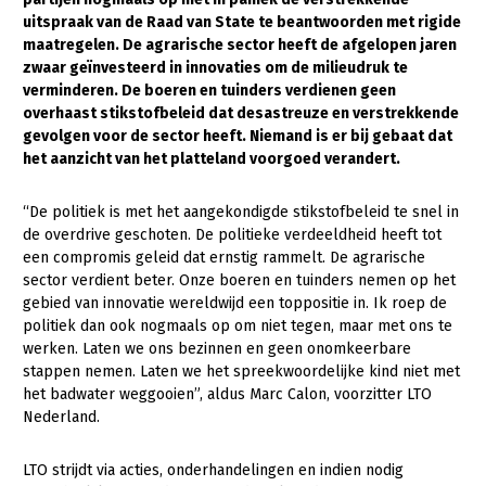
uitspraak van de Raad van State te beantwoorden met rigide
Gezonde planten
maatregelen. De agrarische sector heeft de afgelopen jaren
zwaar geïnvesteerd in innovaties om de milieudruk te
Gezonde dieren
verminderen. De boeren en tuinders verdienen geen
overhaast stikstofbeleid dat desastreuze en verstrekkende
Natuur, klimaat en energie
gevolgen voor de sector heeft. Niemand is er bij gebaat dat
Bodem en water
het aanzicht van het platteland voorgoed verandert.
Platteland en omgeving
“De politiek is met het aangekondigde stikstofbeleid te snel in
Mens, ondernemerschap en onderwijs
de overdrive geschoten. De politieke verdeeldheid heeft tot
een compromis geleid dat ernstig rammelt. De agrarische
Internationaal
sector verdient beter. Onze boeren en tuinders nemen op het
gebied van innovatie wereldwijd een toppositie in. Ik roep de
Sectoren
politiek dan ook nogmaals op om niet tegen, maar met ons te
werken. Laten we ons bezinnen en geen onomkeerbare
Dier
stappen nemen. Laten we het spreekwoordelijke kind niet met
het badwater weggooien”, aldus Marc Calon, voorzitter LTO
Plant
Biologische Landbouw
Nederland.
Multifunctionele landbouw
Geitenhouderij
Akkerbouw
LTO strijdt via acties, onderhandelingen en indien nodig
Kalverhouderij
Biologische Landbouw
Multifunctioneel