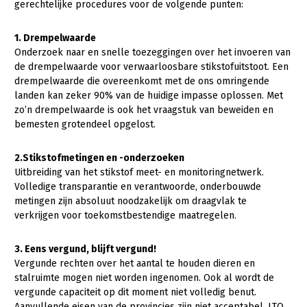
Onderwerpen
gerechtelijke procedures voor de volgende punten:
Konijnenhouderij
Bollenteelt
Vrouw en Bedrijf
Nieuws
1. Drempelwaarde
Melkveehouderij
Bomen, vaste planten en zomerbloemen
Onderzoek naar en snelle toezeggingen over het invoeren van
Nieuwsabonnement
de drempelwaarde voor verwaarloosbare stikstofuitstoot. Een
Paardenhouderij
Fruitteelt
drempelwaarde die overeenkomt met de ons omringende
Webinars
Pluimveehouderij
Glastuinbouw
landen kan zeker 90% van de huidige impasse oplossen. Met
zo’n drempelwaarde is ook het vraagstuk van beweiden en
Over LTO
Schapenhouderij
Paddenstoelen
bemesten grotendeel opgelost.
LTO Nederland
Varkenshouderij
Vollegrondsgroente
2.Stikstofmetingen en -onderzoeken
Mensen
Vleesveehouderij
Uitbreiding van het stikstof meet- en monitoringnetwerk.
Volledige transparantie en verantwoorde, onderbouwde
Jaarverslag 2023
Bestuur en Directie
metingen zijn absoluut noodzakelijk om draagvlak te
Vacatures
Medewerkers
verkrijgen voor toekomstbestendige maatregelen.
Pers
Vakgroepbestuurders
3. Eens vergund, blijft vergund!
Contact
Vergunde rechten over het aantal te houden dieren en
stalruimte mogen niet worden ingenomen. Ook al wordt de
vergunde capaciteit op dit moment niet volledig benut.
Aanvullende eisen van de provincies zijn niet acceptabel. LTO