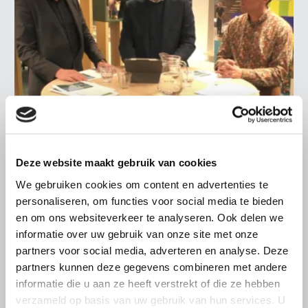
Deze website maakt gebruik van cookies
NIEUWS
We gebruiken cookies om content en advertenties te
23 JANUARI 2025
personaliseren, om functies voor social media te bieden
Webinar over uitspraak
en om ons websiteverkeer te analyseren. Ook delen we
Greenpeace-rechtszaak terugkijken
informatie over uw gebruik van onze site met onze
LTO organiseerde een webinar over de uitspraak die de
partners voor social media, adverteren en analyse. Deze
rechtbank in Den Haag heeft gedaan in de rechtszaak die
partners kunnen deze gegevens combineren met andere
Greenpeace heeft aangespannen tegen de Staat over het
informatie die u aan ze heeft verstrekt of die ze hebben
Nederlandse stikstofbeleid.
verzameld op basis van uw gebruik van hun services. U