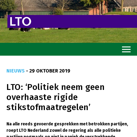
Home
NIEUWS
- 29 OKTOBER 2019
Toekomstvisie
LTO: ‘Politiek neem geen
Goed eten
overhaaste rigide
Mooi groen
stikstofmaatregelen’
Sterk ondernemerschap
Transitiepaden
Na alle reeds gevoerde gesprekken met betrokken partijen,
roept LTO Nederland zowel de regering als alle politieke
Thema’s
partijen nogmaals op niet in paniek de verstrekkende