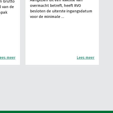
n Grutto
overmacht betreft, heeft RVO
l van de
besloten de uiterste ingangsdatum
anpak
voor de minimale …
ees meer
Lees meer