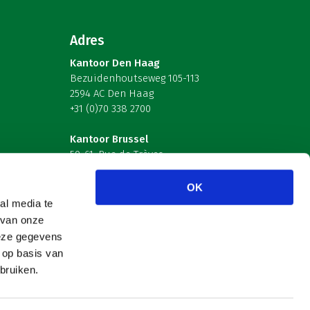
Adres
Kantoor Den Haag
Bezuidenhoutseweg 105-113
2594 AC Den Haag
+31 (0)70 338 2700
Kantoor Brussel
59-61, Rue de Trèves
B-1040 Brussel – België
OK
Volg ons
al media te
 van onze
deze gegevens
 op basis van
bruiken.