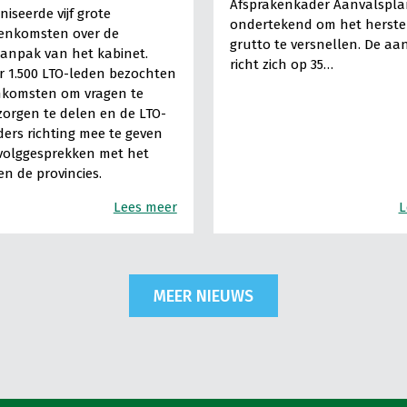
Afsprakenkader Aanvalspla
niseerde vijf grote
ondertekend om het herste
eenkomsten over de
grutto te versnellen. De a
aanpak van het kabinet.
richt zich op 35…
 1.500 LTO-leden bezochten
nkomsten om vragen te
 zorgen te delen en de LTO-
ers richting mee te geven
volggesprekken met het
en de provincies.
Lees meer
L
MEER NIEUWS