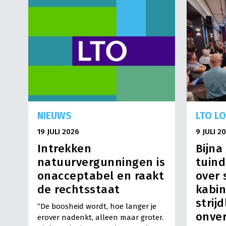
NIEUWS
LTO L
19 JULI 2026
9 JULI 2
Intrekken
Bijna
natuurvergunningen is
tuind
onacceptabel en raakt
over 
de rechtsstaat
kabin
strij
“De boosheid wordt, hoe langer je
onve
erover nadenkt, alleen maar groter.