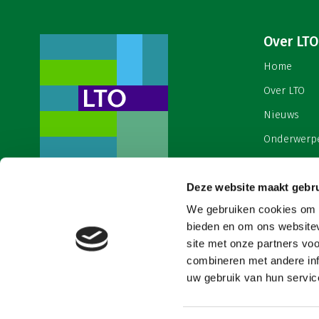
Over LTO
Home
Over LTO
Nieuws
Onderwerp
English
Deze website maakt gebru
Contact
Een ondernemers- en
werkgeversorganisatie met meerwaarde,
We gebruiken cookies om c
Cookies & 
voor een sector met meerwaarde. Dat is
bieden en om ons websitev
Land- en Tuinbouw Organisatie
site met onze partners vo
Nederland (LTO).
combineren met andere inf
uw gebruik van hun service