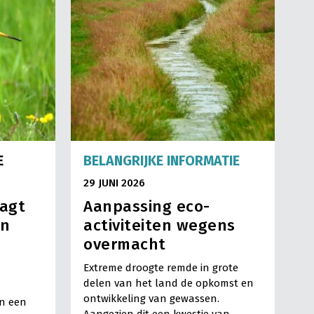
E
BELANGRIJKE INFORMATIE
29 JUNI 2026
aagt
Aanpassing eco-
en
activiteiten wegens
overmacht
Extreme droogte remde in grote
delen van het land de opkomst en
ontwikkeling van gewassen.
en een
Aangezien dit een kwestie van