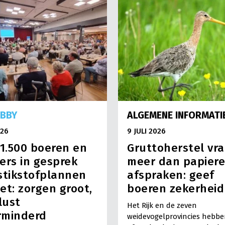
OBBY
ALGEMENE INFORMATI
026
9 JULI 2026
 1.500 boeren en
Gruttoherstel vr
ers in gesprek
meer dan papier
stikstofplannen
afspraken: geef
et: zorgen groot,
boeren zekerheid
dlust
Het Rijk en de zeven
rminderd
weidevogelprovincies hebb