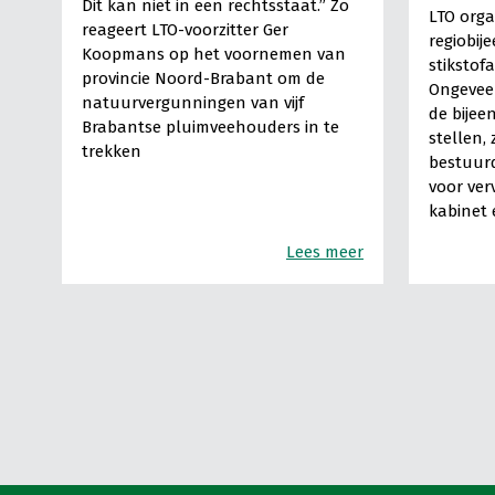
Dit kan niet in een rechtsstaat.” Zo
LTO orga
reageert LTO-voorzitter Ger
regiobij
Koopmans op het voornemen van
stikstof
provincie Noord-Brabant om de
Ongeveer
natuurvergunningen van vijf
de bijee
Brabantse pluimveehouders in te
stellen,
trekken
bestuurd
voor ver
kabinet 
Lees meer