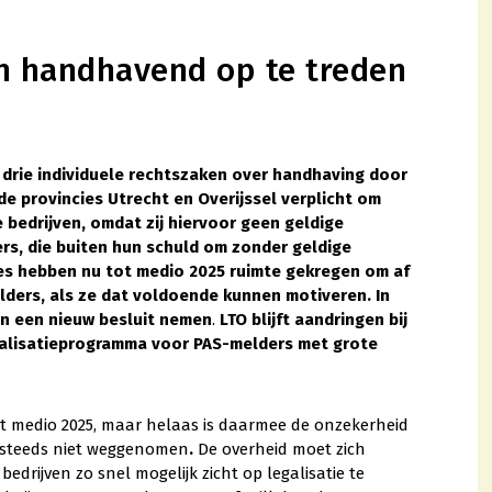
om handhavend op te treden
 drie individuele rechtszaken over handhaving door
de provincies Utrecht en Overijssel verplicht om
 bedrijven, omdat zij hiervoor geen geldige
rs, die buiten hun schuld om zonder geldige
ies hebben nu tot medio 2025 ruimte gekregen om af
lders, als ze dat voldoende kunnen motiveren. In
en een nieuw besluit nemen
.
LTO blijft aandringen bij
egalisatieprogramma voor PAS-melders met grote
t medio 2025, maar helaas is daarmee de onzekerheid
g steeds niet weggenomen
.
De overheid moet zich
rijven zo snel mogelijk zicht op legalisatie te