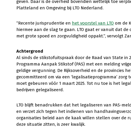
geven. Daar is de overheid bovendien wettelijk toe verpl
Platteland en Omgeving bij LTO Nederland.
“Recente jurisprudentie en
het voorstel van LTO
om de K
hiermee aan de slag te gaan. LTO gaat er vanuit dat de
met grote spoed en zorgvuldigheid oppakt.”, vervolgt Z
Achtergrond
Al sinds de stikstofuitspraak door de Raad van State in 
Programma Aanpak Stikstof (PAS) met een melding vrijg
geldige vergunning. De Rijksoverheid en de provincies 
gecommitteerd om via een ‘legalisatieprogramma’ zorg t
moet gebeuren vóór 1 maart 2025. Tot nu toe is het lega
bedrijven gelegaliseerd.
LTO blijft benadrukken dat het legaliseren van PAS-mel
en verzet zich tegen het indienen van handhavingsverzo
organisaties beleid aan de kaak willen stellen over de
deze situatie zitten, is zeer kwalijk.