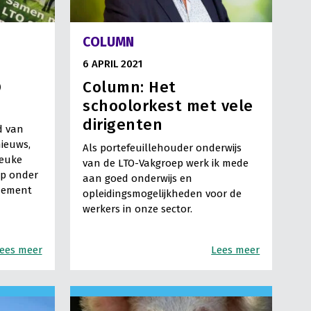
COLUMN
6 APRIL 2021
O
Column: Het
schoolorkest met vele
dirigenten
d van
ieuws,
Als portefeuillehouder onderwijs
leuke
van de LTO-Vakgroep werk ik mede
op onder
aan goed onderwijs en
nement
opleidingsmogelijkheden voor de
werkers in onze sector.
ees meer
Lees meer