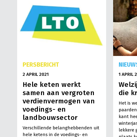
PERSBERICHT
NIEUW
2 APRIL 2021
1 APRIL 
Hele keten werkt
Welzi
samen aan vergroten
die k
verdienvermogen van
Het is w
voedings- en
paarden
landbouwsector
kant hee
winterja
Verschillende belanghebbenden uit
lekkere 
hele ketens in de voedings- en
plaats k