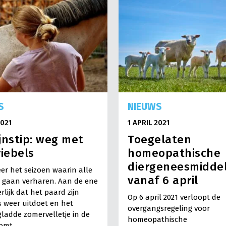
S
NIEUWS
2021
1 APRIL 2021
jnstip: weg met
Toegelaten
riebels
homeopathische
diergeneesmidde
eer het seizoen waarin alle
vanaf 6 april
 gaan verharen. Aan de ene
rlijk dat het paard zijn
Op 6 april 2021 verloopt de
s weer uitdoet en het
overgangsregeling voor
gladde zomervelletje in de
homeopathische
omt.