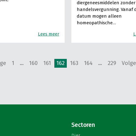
diergeneesmiddelen zonder
handelsvergunning. Vanaf d
datum mogen alleen
homeopathische…
Lees meer
L
ige
1
…
160
161
162
163
164
…
229
Volge
Sectoren
Dier