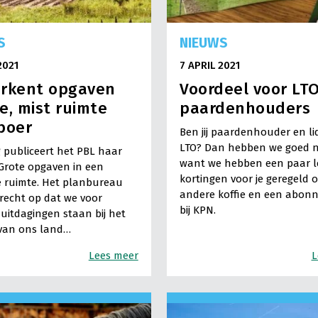
S
NIEUWS
2021
7 APRIL 2021
erkent opgaven
Voordeel voor LT
e, mist ruimte
paardenhouders
boer
Ben jij paardenhouder en li
LTO? Dan hebben we goed n
publiceert het PBL haar
want we hebben een paar 
Grote opgaven in een
kortingen voor je geregeld 
 ruimte. Het planbureau
andere koffie en een abon
recht op dat we voor
bij KPN.
 uitdagingen staan bij het
 van ons land…
Lees meer
L