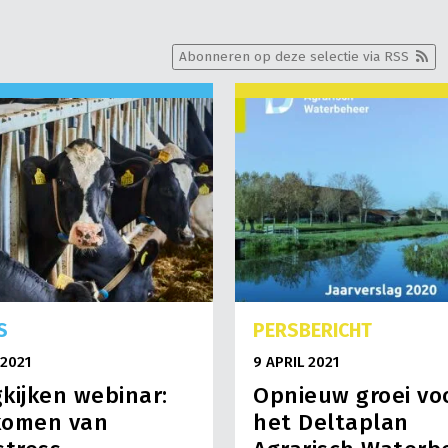
Abonneren op deze selectie via RSS
S
PERSBERICHT
 2021
9 APRIL 2021
kijken webinar:
Opnieuw groei vo
komen van
het Deltaplan