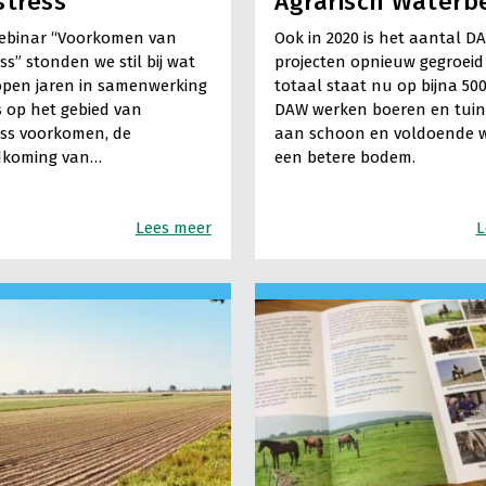
stress
Agrarisch Waterb
webinar “Voorkomen van
Ook in 2020 is het aantal D
ss” stonden we stil bij wat
projecten opnieuw gegroeid
open jaren in samenwerking
totaal staat nu op bijna 500
is op het gebied van
DAW werken boeren en tuin
ess voorkomen, de
aan schoon en voldoende 
dkoming van…
een betere bodem.
Lees meer
L