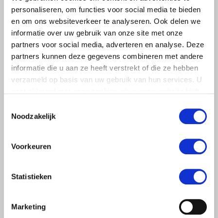
personaliseren, om functies voor social media te bieden
en om ons websiteverkeer te analyseren. Ook delen we
informatie over uw gebruik van onze site met onze
partners voor social media, adverteren en analyse. Deze
partners kunnen deze gegevens combineren met andere
informatie die u aan ze heeft verstrekt of die ze hebben
verzameld op basis van uw gebruik van hun services. U
gaat akkoord met onze cookies als u onze website blijft
gebruiken.
Toestemmingsselectie
Noodzakelijk
LTO LOBBY
Voorkeuren
6 AUGUSTUS 2026
Kamerlid Goudzwaard (JA21)
Statistieken
bezoekt melkveehouderij in
Súdwest-Fryslân
Marketing
LTO Nederland ontving gisteren Tweede Kamerlid