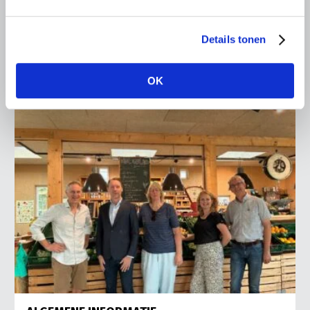
Maarten Goudzwaard (JA21) en beleidsmedewerker
Ronald Oenema op het melkveebedrijf van Jolmer de
Vries in It Heidenskip.
Details tonen
Lees meer
OK