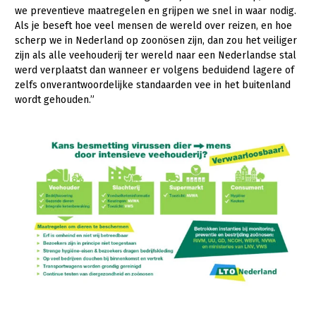
Onderwerpen
we preventieve maatregelen en grijpen we snel in waar nodig.
Konijnenhouderij
Bollenteelt
Vrouw en Bedrijf
Als je beseft hoe veel mensen de wereld over reizen, en hoe
Nieuws
scherp we in Nederland op zoonösen zijn, dan zou het veiliger
Melkveehouderij
Bomen, vaste planten en zomerbloemen
zijn als alle veehouderij ter wereld naar een Nederlandse stal
Nieuwsabonnement
werd verplaatst dan wanneer er volgens beduidend lagere of
Paardenhouderij
Fruitteelt
zelfs onverantwoordelijke standaarden vee in het buitenland
Webinars
Pluimveehouderij
Glastuinbouw
wordt gehouden.”
Over LTO
Schapenhouderij
Paddenstoelen
LTO Nederland
Varkenshouderij
Vollegrondsgroente
Mensen
Vleesveehouderij
Jaarverslag 2023
Bestuur en Directie
Vacatures
Medewerkers
Pers
Vakgroepbestuurders
Contact