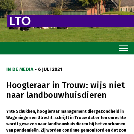
Home
IN DE MEDIA
- 6 JULI 2021
Toekomstvisie
Hoogleraar in Trouw: wijs niet
Goed eten
naar landbouwhuisdieren
Mooi groen
Sterk ondernemerschap
Ynte Schukken, hoogleraar management diergezondheid in
Wageningen en Utrecht, schrijft in Trouw dat er ten onrechte
Transitiepaden
wordt gewezen naar landbouwhuisdieren bij het voorkomen
van pandemieën. Zij worden continue gemonitord en dat zou
Thema’s