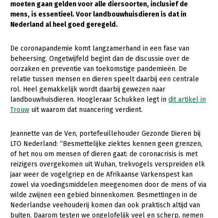
moeten gaan gelden voor alle diersoorten, inclusief de
mens, is essentieel. Voor landbouwhuisdieren is dat in
Gezonde planten
Nederland al heel goed geregeld.
Gezonde dieren
De coronapandemie komt langzamerhand in een fase van
Natuur, klimaat en energie
beheersing. Ongetwijfeld begint dan de discussie over de
oorzaken en preventie van toekomstige pandemieën. De
Bodem en water
relatie tussen mensen en dieren speelt daarbij een centrale
Platteland en omgeving
rol. Heel gemakkelijk wordt daarbij gewezen naar
landbouwhuisdieren. Hoogleraar Schukken legt in
dit artikel in
Mens, ondernemerschap en onderwijs
Trouw
uit waarom dat nuancering verdient.
Internationaal
Jeannette van de Ven, portefeuillehouder Gezonde Dieren bij
Sectoren
LTO Nederland: “Besmettelijke ziektes kennen geen grenzen,
of het nou om mensen of dieren gaat: de coronacrisis is met
Dier
reizigers overgekomen uit Wuhan, trekvogels verspreiden elk
jaar weer de vogelgriep en de Afrikaanse Varkenspest kan
Plant
Biologische Landbouw
zowel via voedingsmiddelen meegenomen door de mens of via
wilde zwijnen een gebied binnenkomen. Besmettingen in de
Multifunctionele landbouw
Geitenhouderij
Akkerbouw
Nederlandse veehouderij komen dan ook praktisch altijd van
Kalverhouderij
Biologische Landbouw
Multifunctioneel
buiten. Daarom testen we ongelofelijk veel en scherp, nemen