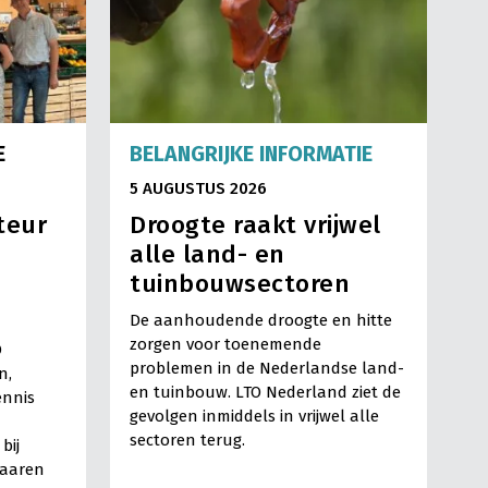
E
BELANGRIJKE INFORMATIE
5 AUGUSTUS 2026
teur
Droogte raakt vrijwel
alle land- en
tuinbouwsectoren
De aanhoudende droogte en hitte
zorgen voor toenemende
O
problemen in de Nederlandse land-
n,
en tuinbouw. LTO Nederland ziet de
ennis
gevolgen inmiddels in vrijwel alle
sectoren terug.
bij
Haaren