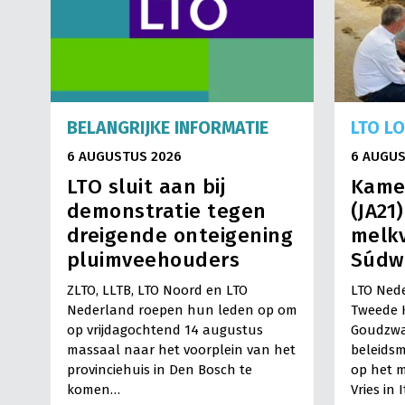
BELANGRIJKE INFORMATIE
LTO L
6 AUGUSTUS 2026
6 AUGUS
LTO sluit aan bij
Kame
demonstratie tegen
(JA21
dreigende onteigening
melkv
pluimveehouders
Súdw
ZLTO, LLTB, LTO Noord en LTO
LTO Nede
Nederland roepen hun leden op om
Tweede 
op vrijdagochtend 14 augustus
Goudzwa
massaal naar het voorplein van het
beleids
provinciehuis in Den Bosch te
op het m
komen…
Vries in 