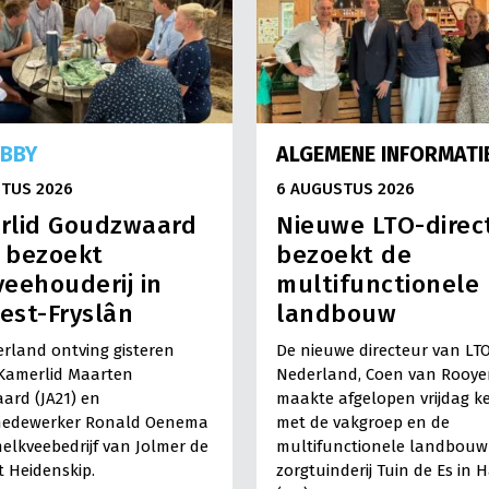
OBBY
ALGEMENE INFORMATI
TUS 2026
6 AUGUSTUS 2026
rlid Goudzwaard
Nieuwe LTO-direc
) bezoekt
bezoekt de
eehouderij in
multifunctionele
est-Fryslân
landbouw
rland ontving gisteren
De nieuwe directeur van LT
Kamerlid Maarten
Nederland, Coen van Rooye
ard (JA21) en
maakte afgelopen vrijdag k
medewerker Ronald Oenema
met de vakgroep en de
elkveebedrijf van Jolmer de
multifunctionele landbouw 
It Heidenskip.
zorgtuinderij Tuin de Es in 