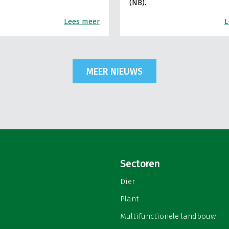
(NB).
Lees meer
L
MEER NIEUWS
Sectoren
Dier
Plant
Multifunctionele landbouw