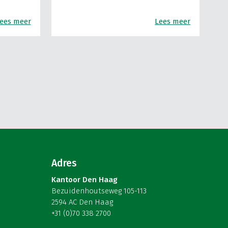
ees meer
Lees meer
Adres
Kantoor Den Haag
Bezuidenhoutseweg 105-113
2594 AC Den Haag
+31 (0)70 338 2700