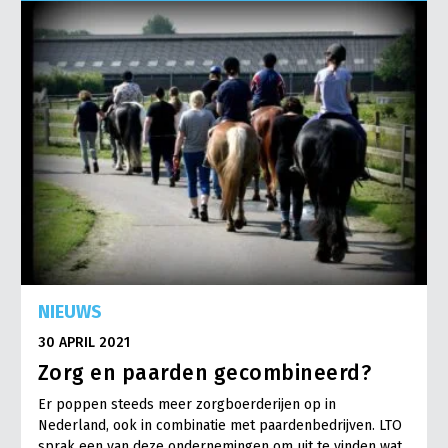
Onderwerpen
Konijnenhouderij
Bollenteelt
Vrouw en Bedrijf
Nieuws
Melkveehouderij
Bomen, vaste planten en zomerbloemen
Nieuwsabonnement
Paardenhouderij
Fruitteelt
Webinars
Pluimveehouderij
Glastuinbouw
Over LTO
Schapenhouderij
Paddenstoelen
LTO Nederland
Varkenshouderij
Vollegrondsgroente
Mensen
Vleesveehouderij
Jaarverslag 2023
Bestuur en Directie
NIEUWS
Vacatures
Medewerkers
30 APRIL 2021
Pers
Vakgroepbestuurders
Zorg en paarden gecombineerd?
Contact
Er poppen steeds meer zorgboerderijen op in
Nederland, ook in combinatie met paardenbedrijven. LTO
sprak een van deze ondernemingen om uit te vinden wat