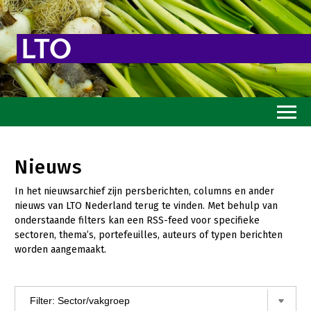
Home
Nieuws
Toekomstvisie
In het nieuwsarchief zijn persberichten, columns en ander
Goed eten
nieuws van LTO Nederland terug te vinden. Met behulp van
onderstaande filters kan een RSS-feed voor specifieke
Mooi groen
sectoren, thema’s, portefeuilles, auteurs of typen berichten
worden aangemaakt.
Sterk ondernemerschap
Transitiepaden
Thema’s