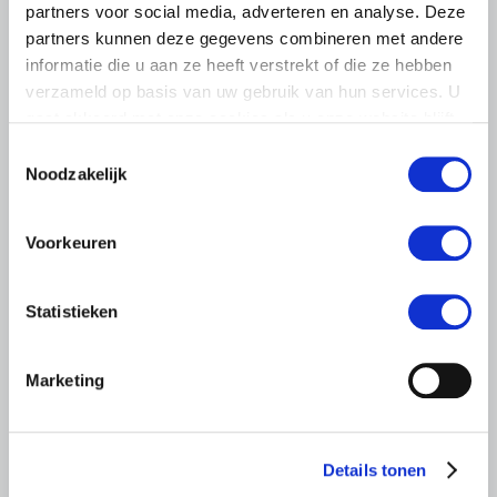
partners voor social media, adverteren en analyse. Deze
partners kunnen deze gegevens combineren met andere
informatie die u aan ze heeft verstrekt of die ze hebben
verzameld op basis van uw gebruik van hun services. U
gaat akkoord met onze cookies als u onze website blijft
gebruiken.
Toestemmingsselectie
Noodzakelijk
LTO LOBBY
Voorkeuren
22 APRIL 2021
Hoe gaat het met de lobby rondom
consumentenrecht?
Statistieken
In oktober brachten we jullie al op de hoogte van de
nieuwe Europese wetgeving rondom
Marketing
consumentenbescherming. Inmiddels is achter de
schermen een hoop gebeurd.
Lees meer
Details tonen