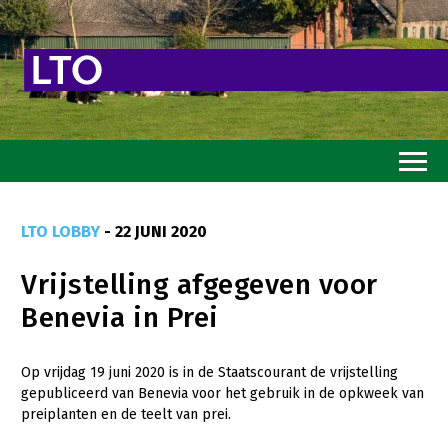
Home
LTO LOBBY
- 22 JUNI 2020
Toekomstvisie
Vrijstelling afgegeven voor
Goed eten
Benevia in Prei
Mooi groen
Sterk ondernemerschap
Op vrijdag 19 juni 2020 is in de Staatscourant de vrijstelling
gepubliceerd van Benevia voor het gebruik in de opkweek van
Transitiepaden
preiplanten en de teelt van prei.
Thema’s