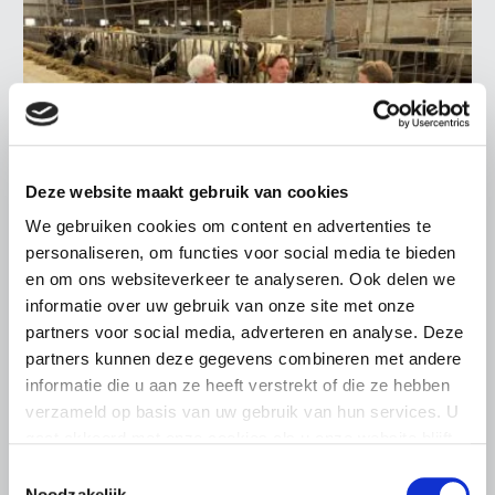
Deze website maakt gebruik van cookies
We gebruiken cookies om content en advertenties te
personaliseren, om functies voor social media te bieden
LTO LOBBY
en om ons websiteverkeer te analyseren. Ook delen we
informatie over uw gebruik van onze site met onze
6 AUGUSTUS 2026
partners voor social media, adverteren en analyse. Deze
Kamerlid Goudzwaard (JA21)
partners kunnen deze gegevens combineren met andere
bezoekt melkveehouderij in
informatie die u aan ze heeft verstrekt of die ze hebben
Súdwest-Fryslân
verzameld op basis van uw gebruik van hun services. U
gaat akkoord met onze cookies als u onze website blijft
LTO Nederland ontving gisteren Tweede Kamerlid
Maarten Goudzwaard (JA21) en beleidsmedewerker
gebruiken.
Toestemmingsselectie
Ronald Oenema op het melkveebedrijf van Jolmer de
Noodzakelijk