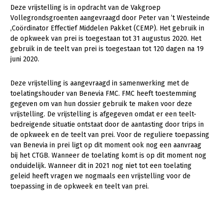
Deze vrijstelling is in opdracht van de Vakgroep
Gezonde planten
Vollegrondsgroenten aangevraagd door Peter van ’t Westeinde
,Coördinator Effectief Middelen Pakket (CEMP). Het gebruik in
Gezonde dieren
de opkweek van prei is toegestaan tot 31 augustus 2020. Het
gebruik in de teelt van prei is toegestaan tot 120 dagen na 19
Natuur, klimaat en energie
juni 2020.
Bodem en water
Deze vrijstelling is aangevraagd in samenwerking met de
Platteland en omgeving
toelatingshouder van Benevia FMC. FMC heeft toestemming
gegeven om van hun dossier gebruik te maken voor deze
Mens, ondernemerschap en onderwijs
vrijstelling. De vrijstelling is afgegeven omdat er een teelt-
Internationaal
bedreigende situatie ontstaat door de aantasting door trips in
de opkweek en de teelt van prei. Voor de reguliere toepassing
Sectoren
van Benevia in prei ligt op dit moment ook nog een aanvraag
bij het CTGB. Wanneer de toelating komt is op dit moment nog
Dier
onduidelijk. Wanneer dit in 2021 nog niet tot een toelating
geleid heeft vragen we nogmaals een vrijstelling voor de
Plant
Biologische Landbouw
toepassing in de opkweek en teelt van prei.
Multifunctionele landbouw
Geitenhouderij
Akkerbouw
Kalverhouderij
Biologische Landbouw
Multifunctioneel