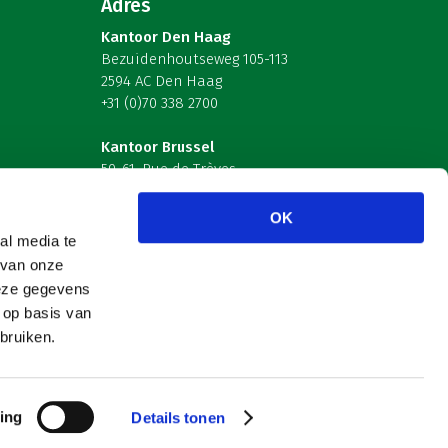
Adres
Kantoor Den Haag
Bezuidenhoutseweg 105-113
2594 AC Den Haag
+31 (0)70 338 2700
Kantoor Brussel
59-61, Rue de Trèves
B-1040 Brussel – België
OK
Volg ons
al media te
 van onze
deze gegevens
 op basis van
bruiken.
ing
Details tonen