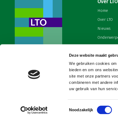
Over LTO
Home
Over LTO
Nieuws
Onderwerp
English
Contact
Deze website maakt gebru
Een ondernemers- en
werkgeversorganisatie met meerwaarde,
We gebruiken cookies om c
Cookies & 
voor een sector met meerwaarde. Dat is
bieden en om ons websitev
Land- en Tuinbouw Organisatie
site met onze partners vo
Nederland (LTO).
combineren met andere inf
uw gebruik van hun service
Toestemmingsselectie
Noodzakelijk