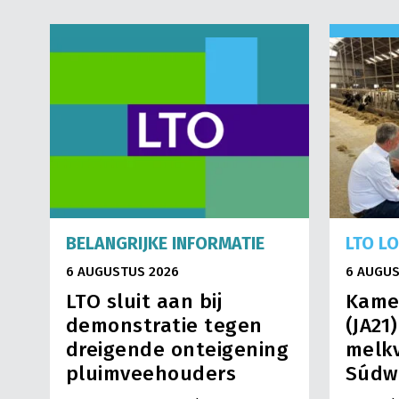
BELANGRIJKE INFORMATIE
LTO L
6 AUGUSTUS 2026
6 AUGUS
LTO sluit aan bij
Kame
demonstratie tegen
(JA21
dreigende onteigening
melkv
pluimveehouders
Súdw