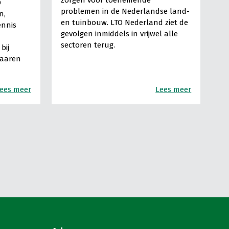
zorgen voor toenemende
O
problemen in de Nederlandse land-
n,
en tuinbouw. LTO Nederland ziet de
ennis
gevolgen inmiddels in vrijwel alle
sectoren terug.
bij
Haaren
ees meer
Lees meer