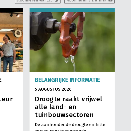
Abonneren via RSS
Abonneren via e-mail
E
BELANGRIJKE INFORMATIE
5 AUGUSTUS 2026
teur
Droogte raakt vrijwel
alle land- en
tuinbouwsectoren
De aanhoudende droogte en hitte