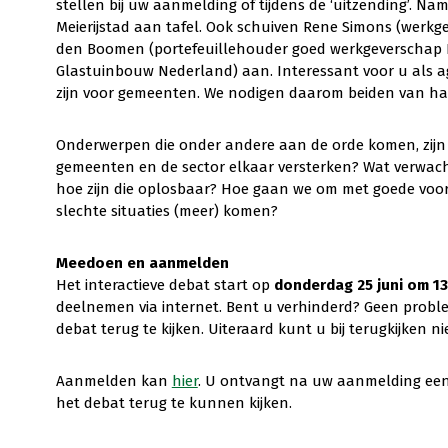
stellen bij uw aanmelding of tijdens de ‘uitzending’. N
Meierijstad aan tafel. Ook schuiven Rene Simons (werkgev
den Boomen (portefeuillehouder goed werkgeverschap LT
Glastuinbouw Nederland) aan. Interessant voor u als a
zijn voor gemeenten. We nodigen daarom beiden van har
Onderwerpen die onder andere aan de orde komen, zijn 
gemeenten en de sector elkaar versterken? Wat verwac
hoe zijn die oplosbaar? Hoe gaan we om met goede voo
slechte situaties (meer) komen?
Meedoen en aanmelden
Het interactieve debat start op
donderdag 25 juni om 13
deelnemen via internet. Bent u verhinderd? Geen proble
debat terug te kijken. Uiteraard kunt u bij terugkijken ni
Aanmelden kan
hier
. U ontvangt na uw aanmelding een
het debat terug te kunnen kijken.