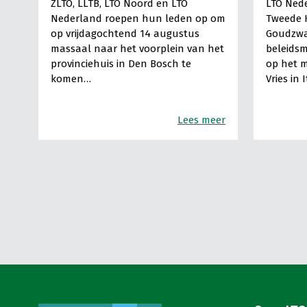
ZLTO, LLTB, LTO Noord en LTO
LTO Nede
Nederland roepen hun leden op om
Tweede 
op vrijdagochtend 14 augustus
Goudzwa
massaal naar het voorplein van het
beleids
provinciehuis in Den Bosch te
op het m
komen…
Vries in 
Lees meer