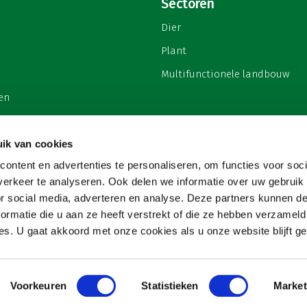
Sectoren
Dier
Plant
Multifunctionele landbouw
en
ik van cookies
ontent en advertenties te personaliseren, om functies voor soci
privacy
erkeer te analyseren. Ook delen we informatie over uw gebruik
or social media, adverteren en analyse. Deze partners kunnen 
ormatie die u aan ze heeft verstrekt of die ze hebben verzameld
s. U gaat akkoord met onze cookies als u onze website blijft ge
Voorkeuren
Statistieken
Market
Copyright 2026
Website & hosting door:
Snowball