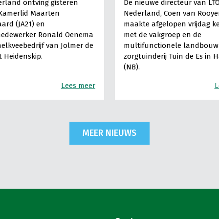
rland ontving gisteren
De nieuwe directeur van LT
Kamerlid Maarten
Nederland, Coen van Rooye
ard (JA21) en
maakte afgelopen vrijdag k
medewerker Ronald Oenema
met de vakgroep en de
elkveebedrijf van Jolmer de
multifunctionele landbouw 
It Heidenskip.
zorgtuinderij Tuin de Es in 
(NB).
Lees meer
L
MEER NIEUWS