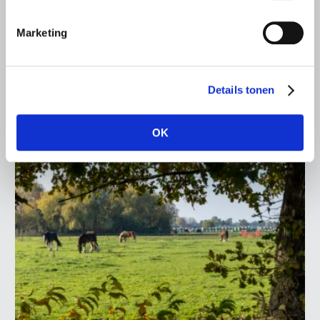
In het kader van meer kennis ophalen vond op 30
Marketing
augustus een werkbezoek van Ger Koopmans, voorzitter
LTO Nederland, plaats bij LTO-lid Corne Voskes van Stal
Bienvenue.
Details tonen
Lees meer
OK