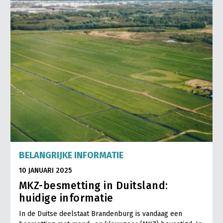
Onderwerpen
Konijnenhouderij
Bollenteelt
Vrouw en Bedrijf
Nieuws
Melkveehouderij
Bomen, vaste planten en zomerbloemen
Nieuwsabonnement
Paardenhouderij
Fruitteelt
Webinars
Pluimveehouderij
Glastuinbouw
Over LTO
Schapenhouderij
Paddenstoelen
LTO Nederland
Varkenshouderij
Vollegrondsgroente
Mensen
Vleesveehouderij
Jaarverslag 2023
Bestuur en Directie
BELANGRIJKE INFORMATIE
Vacatures
Medewerkers
10 JANUARI 2025
Pers
Vakgroepbestuurders
MKZ-besmetting in Duitsland:
Contact
huidige informatie
In de Duitse deelstaat Brandenburg is vandaag een