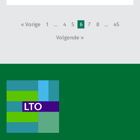
« Vorige
1
…
4
5
6
7
8
…
45
Volgende »