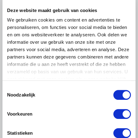
Deze website maakt gebruik van cookies
We gebruiken cookies om content en advertenties te
personaliseren, om functies voor social media te bieden
en om ons websiteverkeer te analyseren. Ook delen we
informatie over uw gebruik van onze site met onze
partners voor social media, adverteren en analyse. Deze
partners kunnen deze gegevens combineren met andere
informatie die u aan ze heeft verstrekt of die ze hebben
verzameld op basis van uw gebruik van hun services. U
gaat akkoord met onze cookies als u onze website blijft
gebruiken.
Toestemmingsselectie
Noodzakelijk
NIEUWS
Voorkeuren
13 SEPTEMBER 2024
Voorzitter LTO Nederland op
Statistieken
bezoek bij Stal Bienvenue