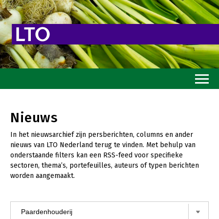
Home
Nieuws
Toekomstvisie
In het nieuwsarchief zijn persberichten, columns en ander
Goed eten
nieuws van LTO Nederland terug te vinden. Met behulp van
onderstaande filters kan een RSS-feed voor specifieke
Mooi groen
sectoren, thema’s, portefeuilles, auteurs of typen berichten
worden aangemaakt.
Sterk ondernemerschap
Transitiepaden
Thema’s