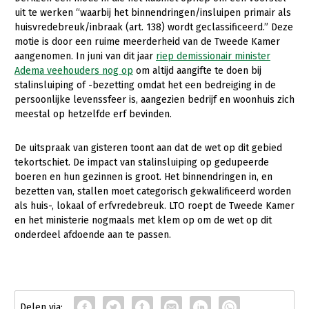
uit te werken “waarbij het binnendringen/insluipen primair als
Konijnenhouderij
huisvredebreuk/inbraak (art. 138) wordt geclassificeerd.” Deze
motie is door een ruime meerderheid van de Tweede Kamer
Melkveehouderij
aangenomen. In juni van dit jaar
riep demissionair minister
Paardenhouderij
Adema veehouders nog op
om altijd aangifte te doen bij
stalinsluiping of -bezetting omdat het een bedreiging in de
Pluimveehouderij
persoonlijke levenssfeer is, aangezien bedrijf en woonhuis zich
meestal op hetzelfde erf bevinden.
Schapenhouderij
Varkenshouderij
De uitspraak van gisteren toont aan dat de wet op dit gebied
tekortschiet. De impact van stalinsluiping op gedupeerde
Vleesveehouderij
boeren en hun gezinnen is groot. Het binnendringen in, en
bezetten van, stallen moet categorisch gekwalificeerd worden
Plant
als huis-, lokaal of erfvredebreuk. LTO roept de Tweede Kamer
Multifunctionele landbouw
Akkerbouw
en het ministerie nogmaals met klem op om de wet op dit
onderdeel afdoende aan te passen.
Biologische Landbouw
Multifunctioneel
Onderwerpen
Bollenteelt
Vrouw en Bedrijf
Nieuws
Bomen, vaste planten en zomerbloemen
Nieuwsabonnement