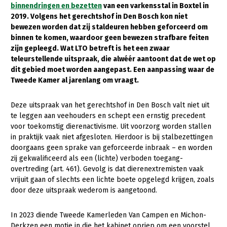
binnendringen en bezetten
van een varkensstal in Boxtel in
2019. Volgens het gerechtshof in Den Bosch kon niet
Gezonde planten
bewezen worden dat zij staldeuren hebben geforceerd om
Gezonde dieren
binnen te komen, waardoor geen bewezen strafbare feiten
zijn gepleegd. Wat LTO betreft is het een zwaar
Natuur, klimaat en energie
teleurstellende uitspraak, die alwéér aantoont dat de wet op
dit gebied moet worden aangepast. Een aanpassing waar de
Bodem en water
Tweede Kamer al jarenlang om vraagt.
Platteland en omgeving
Deze uitspraak van het gerechtshof in Den Bosch valt niet uit
Mens, ondernemerschap en onderwijs
te leggen aan veehouders en schept een ernstig precedent
voor toekomstig dierenactivisme. Uit voorzorg worden stallen
Internationaal
in praktijk vaak niet afgesloten. Hierdoor is bij stalbezettingen
doorgaans geen sprake van geforceerde inbraak – en worden
Sectoren
zij gekwalificeerd als een (lichte) verboden toegang-
Dier
overtreding (art. 461). Gevolg is dat dierenextremisten vaak
vrijuit gaan of slechts een lichte boete opgelegd krijgen, zoals
Biologische Landbouw
door deze uitspraak wederom is aangetoond.
Geitenhouderij
In 2023 diende Tweede Kamerleden Van Campen en Michon-
Kalverhouderij
Derkzen een motie in die het kabinet opriep om een voorstel