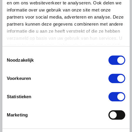
en om ons websiteverkeer te analyseren. Ook delen we
informatie over uw gebruik van onze site met onze
partners voor social media, adverteren en analyse. Deze
partners kunnen deze gegevens combineren met andere
informatie die u aan ze heeft verstrekt of die ze hebben
verzameld op basis van uw gebruik van hun services. U
gaat akkoord met onze cookies als u onze website blijft
gebruiken.
Toestemmingsselectie
Noodzakelijk
LTO LOBBY
6 AUGUSTUS 2026
Voorkeuren
Kamerlid Goudzwaard (JA21)
bezoekt melkveehouderij in
Súdwest-Fryslân
Statistieken
LTO Nederland ontving gisteren Tweede Kamerlid
Maarten Goudzwaard (JA21) en beleidsmedewerker
Marketing
Ronald Oenema op het melkveebedrijf van Jolmer de
Vries in It Heidenskip.