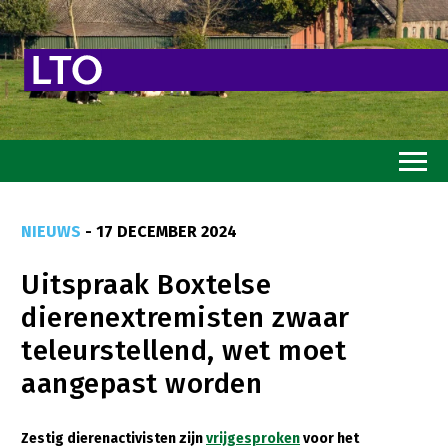
Home
NIEUWS
- 17 DECEMBER 2024
Toekomstvisie
Uitspraak Boxtelse
Goed eten
dierenextremisten zwaar
Mooi groen
teleurstellend, wet moet
Sterk ondernemerschap
aangepast worden
Transitiepaden
Zestig dierenactivisten zijn
vrijgesproken
voor het
Thema’s