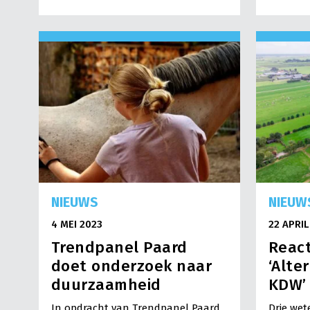
NIEUWS
NIEUW
4 MEI 2023
22 APRIL
Trendpanel Paard
React
doet onderzoek naar
‘Alte
duurzaamheid
KDW’
In opdracht van Trendpanel Paard
Drie we