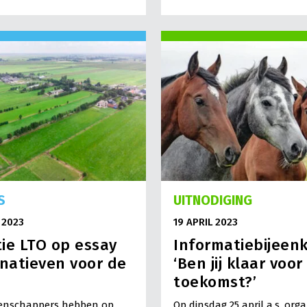
S
UITNODIGING
 2023
19 APRIL 2023
ie LTO op essay
Informatiebijeen
rnatieven voor de
‘Ben jij klaar voor
toekomst?’
tenschappers hebben op
Op dinsdag 25 april a.s. org