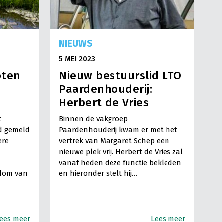
NIEUWS
5 MEI 2023
oten
Nieuw bestuurslid LTO
Paardenhouderij:
B
Herbert de Vries
t
Binnen de vakgroep
d gemeld
Paardenhouderij kwam er met het
ere
vertrek van Margaret Schep een
nieuwe plek vrij. Herbert de Vries zal
vanaf heden deze functie bekleden
dom van
en hieronder stelt hij…
ees meer
Lees meer