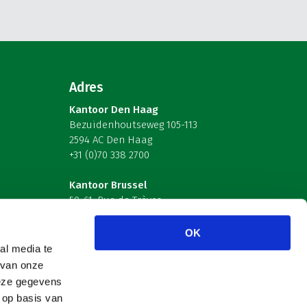
Adres
Kantoor Den Haag
Bezuidenhoutseweg 105-113
2594 AC Den Haag
+31 (0)70 338 2700
Kantoor Brussel
59-61, Rue de Trèves
B-1040 Brussel – België
OK
Volg ons
al media te
 van onze
deze gegevens
 op basis van