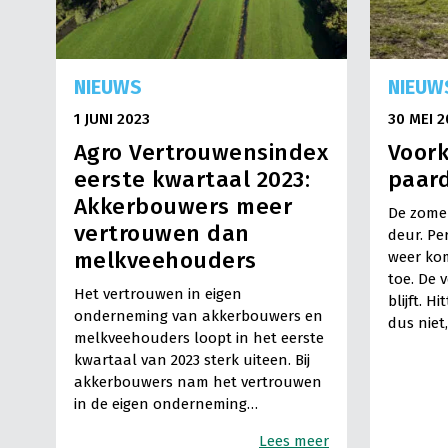
NIEUWS
NIEUW
1 JUNI 2023
30 MEI 2
Agro Vertrouwensindex
Voork
eerste kwartaal 2023:
paar
Akkerbouwers meer
De zomer
vertrouwen dan
deur. Pe
melkveehouders
weer kom
toe. De 
Het vertrouwen in eigen
blijft. 
onderneming van akkerbouwers en
dus niet
melkveehouders loopt in het eerste
kwartaal van 2023 sterk uiteen. Bij
akkerbouwers nam het vertrouwen
in de eigen onderneming…
Lees meer