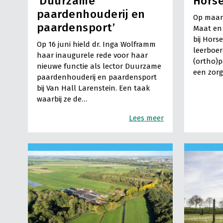
‘Duurzame
Hors
paardenhouderij en
Op maand
paardensport’
Maat en 
bij Hors
Op 16 juni hield dr. Inga Wolframm
leerboer
haar inaugurele rede voor haar
(ortho)p
nieuwe functie als lector Duurzame
een zorg
paardenhouderij en paardensport
bij Van Hall Larenstein. Een taak
waarbij ze de…
Lees meer