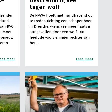
O-
bescherming vee
tegen wolf
uizenden
De NVWA hoeft niet handhavend op
rland
te treden richting een schapenboer
 van RVO.
in Drenthe, wiens vee meermaals is
 u moet
aangevallen door een wolf. Dat
opnieuw
heeft de voorzieningenrechter van
leren.
het…
ees meer
Lees meer