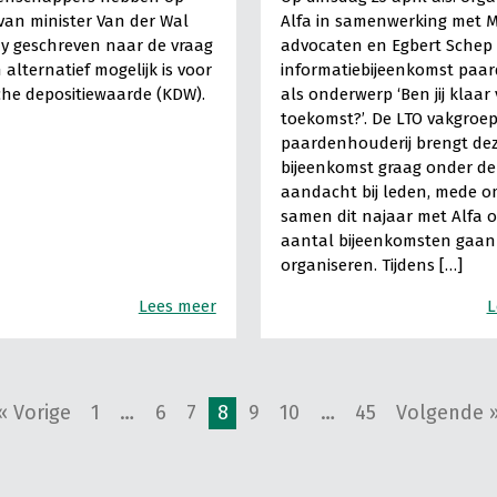
van minister Van der Wal
Alfa in samenwerking met 
y geschreven naar de vraag
advocaten en Egbert Schep
 alternatief mogelijk is voor
informatiebijeenkomst paa
sche depositiewaarde (KDW).
als onderwerp ‘Ben jij klaar
toekomst?’. De LTO vakgroe
paardenhouderij brengt de
bijeenkomst graag onder de
aandacht bij leden, mede o
samen dit najaar met Alfa 
aantal bijeenkomsten gaan
organiseren. Tijdens […]
Lees meer
L
« Vorige
1
…
6
7
8
9
10
…
45
Volgende 