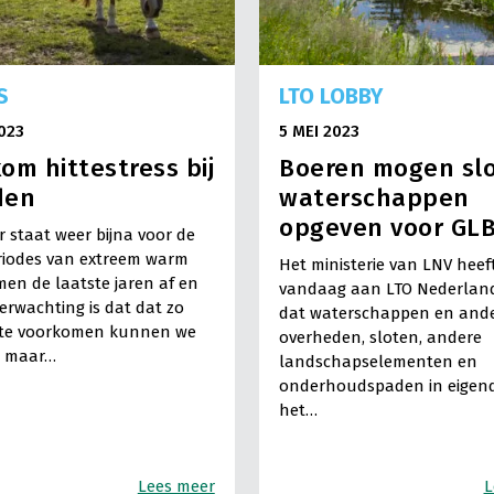
S
LTO LOBBY
023
5 MEI 2023
om hittestress bij
Boeren mogen sl
den
waterschappen
opgeven voor GL
 staat weer bijna voor de
riodes van extreem warm
Het ministerie van LNV heef
en de laatste jaren af en
vandaag aan LTO Nederlan
verwachting is dat dat zo
dat waterschappen en and
Hitte voorkomen kunnen we
overheden, sloten, andere
, maar…
landschapselementen en
onderhoudspaden in eigen
het…
Lees meer
L