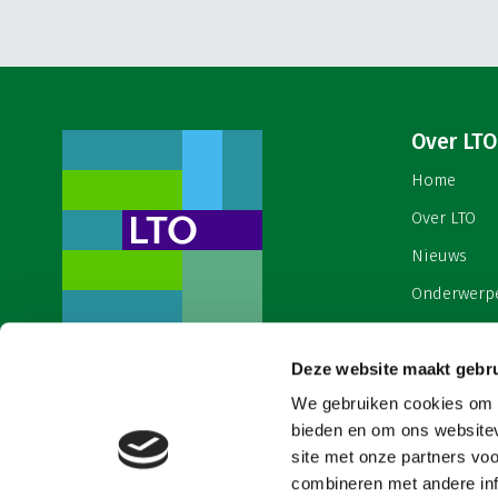
Over LTO
Home
Over LTO
Nieuws
Onderwerp
English
Contact
Deze website maakt gebru
Een ondernemers- en
werkgeversorganisatie met meerwaarde,
We gebruiken cookies om c
Cookies & 
voor een sector met meerwaarde. Dat is
bieden en om ons websitev
Land- en Tuinbouw Organisatie
site met onze partners vo
Nederland (LTO).
combineren met andere inf