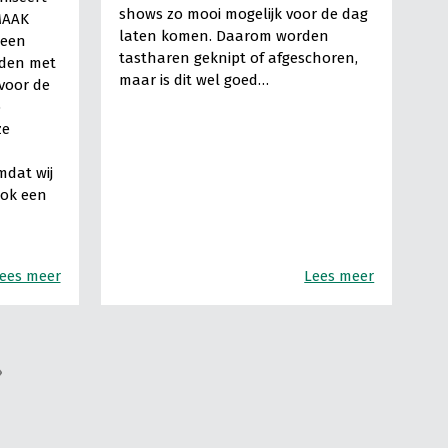
shows zo mooi mogelijk voor de dag
MAAK
laten komen. Daarom worden
 een
tastharen geknipt of afgeschoren,
rden met
maar is dit wel goed…
 voor de
p
ze
mdat wij
ook een
ees meer
Lees meer
»