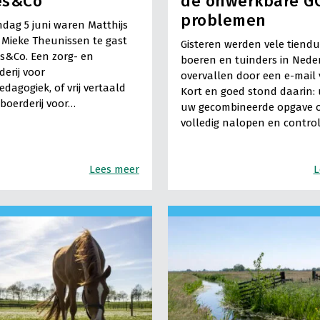
es&Co
de onwerkbare G
problemen
ag 5 juni waren Matthijs
Mieke Theunissen te gast
Gisteren werden vele tiend
es&Co. Een zorg- en
boeren en tuinders in Nede
derij voor
overvallen door een e-mail
edagogiek, of vrij vertaald
Kort en goed stond daarin:
boerderij voor…
uw gecombineerde opgave 
volledig nalopen en contro
Lees meer
L