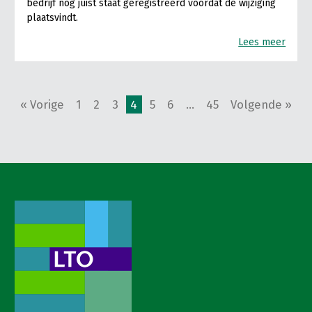
bedrijf nog juist staat geregistreerd vóórdat de wijziging
plaatsvindt.
Lees meer
« Vorige
1
2
3
4
5
6
…
45
Volgende »