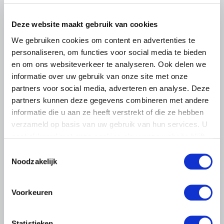
Lees meer
Deze website maakt gebruik van cookies
We gebruiken cookies om content en advertenties te
personaliseren, om functies voor social media te bieden
en om ons websiteverkeer te analyseren. Ook delen we
informatie over uw gebruik van onze site met onze
partners voor social media, adverteren en analyse. Deze
partners kunnen deze gegevens combineren met andere
informatie die u aan ze heeft verstrekt of die ze hebben
verzameld op basis van uw gebruik van hun services. U
gaat akkoord met onze cookies als u onze website blijft
gebruiken.
Toestemmingsselectie
Noodzakelijk
Voorkeuren
LTO LOBBY
7 OKTOBER 2025
Statistieken