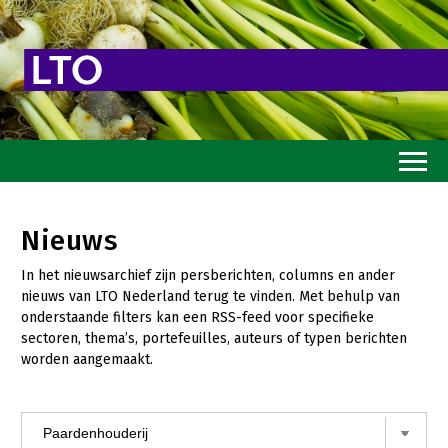
Home
Nieuws
Toekomstvisie
In het nieuwsarchief zijn persberichten, columns en ander
Goed eten
nieuws van LTO Nederland terug te vinden. Met behulp van
onderstaande filters kan een RSS-feed voor specifieke
Mooi groen
sectoren, thema’s, portefeuilles, auteurs of typen berichten
worden aangemaakt.
Sterk ondernemerschap
Transitiepaden
Thema’s