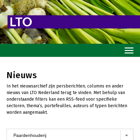
Home
Nieuws
Toekomstvisie
In het nieuwsarchief zijn persberichten, columns en ander
Goed eten
nieuws van LTO Nederland terug te vinden. Met behulp van
onderstaande filters kan een RSS-feed voor specifieke
Mooi groen
sectoren, thema’s, portefeuilles, auteurs of typen berichten
worden aangemaakt.
Sterk ondernemerschap
Transitiepaden
Thema’s