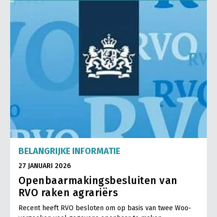
Onderwerpen
Konijnenhouderij
Bollenteelt
Vrouw en Bedrijf
Nieuws
Melkveehouderij
Bomen, vaste planten en zomerbloemen
Nieuwsabonnement
Paardenhouderij
Fruitteelt
Webinars
Pluimveehouderij
Glastuinbouw
Over LTO
Schapenhouderij
Paddenstoelen
LTO Nederland
Varkenshouderij
Vollegrondsgroente
Mensen
Vleesveehouderij
Jaarverslag 2023
Bestuur en Directie
BELANGRIJKE INFORMATIE
Vacatures
Medewerkers
27 JANUARI 2026
Pers
Vakgroepbestuurders
Openbaarmakingsbesluiten van
Contact
RVO raken agrariërs
Recent heeft RVO besloten om op basis van twee Woo-