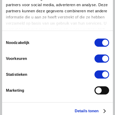
partners voor social media, adverteren en analyse. Deze
partners kunnen deze gegevens combineren met andere
informatie die u aan ze heeft verstrekt of die ze hebben
verzameld op basis van uw gebruik van hun services. U
gaat akkoord met onze cookies als u onze website blijft
gebruiken.
Toestemmingsselectie
Noodzakelijk
LTO LOBBY
Voorkeuren
18 DECEMBER 2025
Boerenprotestactie: Brussel, maak
je beloftes waar!
Statistieken
De Europese landbouwkoepel Copa Cogeca organiseerde
een protestmars om de Europese Unie op te roepen haar
Marketing
beloftes voor een betere toekomst voor boeren en
tuinders waar te maken.
Lees meer
Details tonen