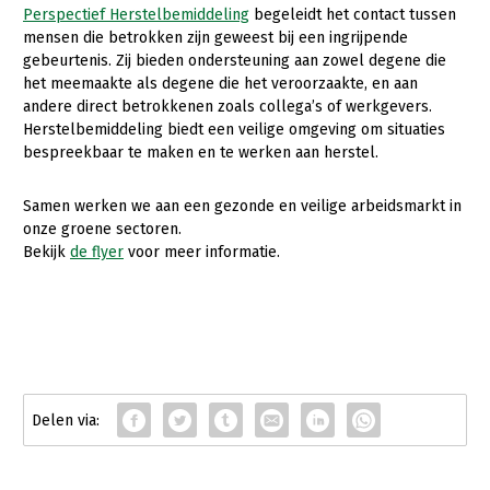
Perspectief Herstelbemiddeling
begeleidt het contact tussen
Konijnenhouderij
mensen die betrokken zijn geweest bij een ingrijpende
gebeurtenis. Zij bieden ondersteuning aan zowel degene die
Melkveehouderij
het meemaakte als degene die het veroorzaakte, en aan
andere direct betrokkenen zoals collega’s of werkgevers.
Paardenhouderij
Herstelbemiddeling biedt een veilige omgeving om situaties
Pluimveehouderij
bespreekbaar te maken en te werken aan herstel.
Schapenhouderij
Samen werken we aan een gezonde en veilige arbeidsmarkt in
Varkenshouderij
onze groene sectoren.
Bekijk
de flyer
voor meer informatie.
Vleesveehouderij
Plant
Akkerbouw
Biologische Landbouw
Bollenteelt
Bomen, vaste planten en zomerbloemen