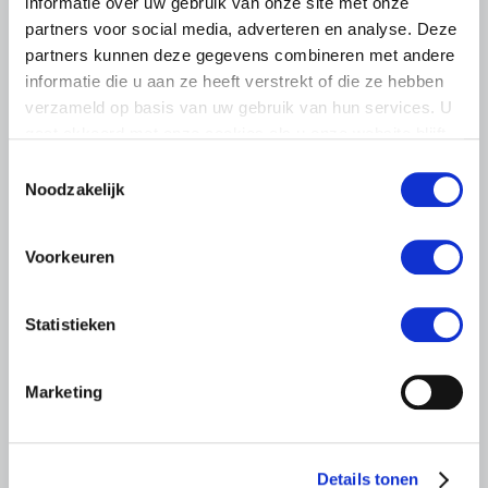
informatie over uw gebruik van onze site met onze
partners voor social media, adverteren en analyse. Deze
partners kunnen deze gegevens combineren met andere
informatie die u aan ze heeft verstrekt of die ze hebben
verzameld op basis van uw gebruik van hun services. U
gaat akkoord met onze cookies als u onze website blijft
gebruiken.
LTO LOBBY
Toestemmingsselectie
Noodzakelijk
6 AUGUSTUS 2026
Kamerlid Goudzwaard (JA21)
Voorkeuren
bezoekt melkveehouderij in
Súdwest-Fryslân
Statistieken
LTO Nederland ontving gisteren Tweede Kamerlid
Maarten Goudzwaard (JA21) en beleidsmedewerker
Ronald Oenema op het melkveebedrijf van Jolmer de
Marketing
Vries in It Heidenskip.
Lees meer
Details tonen