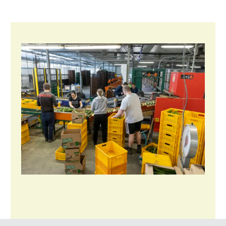
Fruitteelt
Glastuinbouw
Paddenstoelen
Vollegrondsgroente
Multifunctionele landbouw
Multifunctioneel
Vrouw en Bedrijf
Onderwerpen
Nieuws
Nieuwsabonnement
Webinars
Over LTO