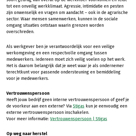
tot een onveilig werkklimaat. Agressie, intimidatie en pesten
Gezonde planten
zijn onwenselijk en vragen om aandacht – ook in de agrarische
sector. Waar mensen samenwerken, kunnen in de sociale
Gezonde dieren
omgang situaties ontstaan waarin grenzen worden
overschreden.
Natuur, klimaat en energie
Bodem en water
Als werkgever ben je verantwoordelijk voor een veilige
werkomgeving en een respectvolle omgang tussen
Platteland en omgeving
medewerkers. Iedereen moet zich veilig voelen op het werk.
Mens, ondernemerschap en onderwijs
Het is daarom belangrijk dat je weet waar je als ondernemer
terechtkunt voor passende ondersteuning en bemiddeling
Internationaal
voor je medewerkers.
Sectoren
Vertrouwenspersoon
Heeft jouw bedrijf geen interne vertrouwenspersoon of geef je
Dier
de voorkeur aan een externe? Via
Stigas
kun je eenvoudig een
Biologische Landbouw
externe vertrouwenspersoon inschakelen.
Voor meer informatie:
Vertrouwenspersoon | Stigas
Geitenhouderij
Op weg naar herstel
Kalverhouderij