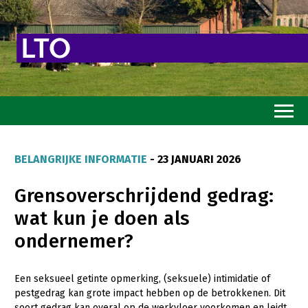
Home
BELANGRIJKE INFORMATIE
- 23 JANUARI 2026
Toekomstvisie
Grensoverschrijdend gedrag:
Goed eten
wat kun je doen als
Mooi groen
ondernemer?
Sterk ondernemerschap
Transitiepaden
Een seksueel getinte opmerking, (seksuele) intimidatie of
pestgedrag kan grote impact hebben op de betrokkenen. Dit
Thema’s
soort gedrag kan overal op de werkvloer voorkomen en leidt