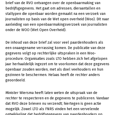
brief van de RVO ontvangen over de openbaarmaking van
bedrijfsgegevens. Het gaat om adressen, dieraantallen en
Gezonde planten
staltypen die openbaar worden gemaakt na een verzoek van
Gezonde dieren
journalisten op basis van de Wet open overheid (Woo). Dit naar
aanleiding van een openbaarmakingsverzoek van journalisten
Natuur, klimaat en energie
onder de WOO (Wet Open Overheid).
Bodem en water
De inhoud van deze brief zal voor veel paardenhouders als
Platteland en omgeving
een onaangename verrassing komen. De publicatie van deze
gegevens volgt op rechterlijke uitspraken in een Woo-
Mens, ondernemerschap en onderwijs
procedure. Organisaties zoals LTO hebben zich het afgelopen
jaar herhaaldelijk ingezet om te voorkomen dat deze gegevens
Internationaal
openbaar zouden worden, met als doel veehouders en hun
gezinnen te beschermen. Helaas heeft de rechter anders
Sectoren
geoordeeld.
Dier
Minister Wiersma heeft laten weten de uitspraak van de
Plant
Biologische Landbouw
rechter te respecteren en de gegevens te publiceren. Vandaar
dat RVO deze brieven nu verzendt; hiertegen is geen actie
Multifunctionele landbouw
Geitenhouderij
Akkerbouw
mogelijk. Zowel LTO als FNRS vinden het een vervelende
Kalverhouderij
Biologische Landbouw
Multifunctioneel
ontwikkeling dat bedrijfsgegevens van paardenhouders op