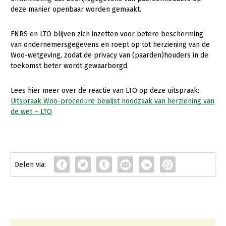
Onderwerpen
deze manier openbaar worden gemaakt.
Konijnenhouderij
Bollenteelt
Vrouw en Bedrijf
Nieuws
Melkveehouderij
Bomen, vaste planten en zomerbloemen
FNRS en LTO blijven zich inzetten voor betere bescherming
Nieuwsabonnement
van ondernemersgegevens en roept op tot herziening van de
Paardenhouderij
Fruitteelt
Woo-wetgeving, zodat de privacy van (paarden)houders in de
Webinars
toekomst beter wordt gewaarborgd.
Pluimveehouderij
Glastuinbouw
Over LTO
Schapenhouderij
Paddenstoelen
Lees hier meer over de reactie van LTO op deze uitspraak:
Uitspraak Woo-procedure bewijst noodzaak van herziening van
LTO Nederland
Varkenshouderij
Vollegrondsgroente
de wet – LTO
Mensen
Vleesveehouderij
Jaarverslag 2023
Bestuur en Directie
Vacatures
Medewerkers
Pers
Vakgroepbestuurders
Contact