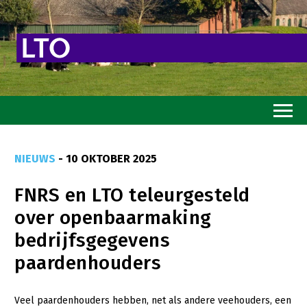
Home
NIEUWS
- 10 OKTOBER 2025
Toekomstvisie
FNRS en LTO teleurgesteld
Goed eten
over openbaarmaking
Mooi groen
bedrijfsgegevens
Sterk ondernemerschap
paardenhouders
Transitiepaden
Veel paardenhouders hebben, net als andere veehouders, een
Thema’s