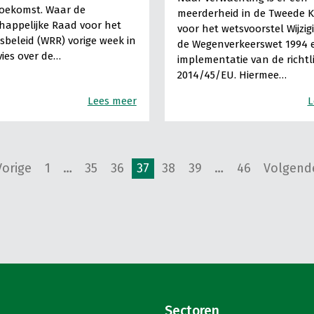
toekomst. Waar de
meerderheid in de Tweede 
appelijke Raad voor het
voor het wetsvoorstel Wijzig
sbeleid (WRR) vorige week in
de Wegenverkeerswet 1994 
ies over de…
implementatie van de richtl
2014/45/EU. Hiermee…
Lees meer
L
Vorige
1
…
35
36
37
38
39
…
46
Volgend
Sectoren