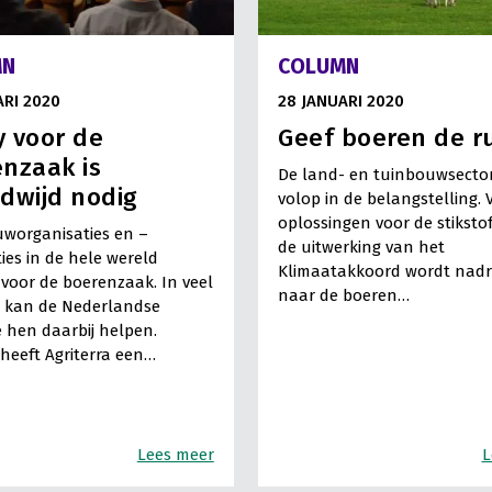
MN
COLUMN
ARI 2020
28 JANUARI 2020
 voor de
Geef boeren de r
nzaak is
De land- en tuinbouwsector
dwijd nodig
volop in de belangstelling. 
oplossingen voor de stikstof
worganisaties en –
de uitwerking van het
ies in de hele wereld
Klimaatakkoord wordt nadr
voor de boerenzaak. In veel
naar de boeren…
n kan de Nederlandse
e hen daarbij helpen.
eeft Agriterra een…
Lees meer
L