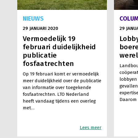
NIEUWS
COLU
29 JANUARI 2020
29 JANU
Vermoedelijk 19
Lobby
februari duidelijkheid
boere
publicatie
werel
fosfaatrechten
Landbou
coöperat
Op 19 februari komt er vermoedelijk
lobbyen 
meer duidelijkheid over de publicatie
gevalle
van informatie over toegekende
expertis
fosfaatrechten. LTO Nederland
Daarom h
heeft vandaag tijdens een overleg
met…
Lees meer