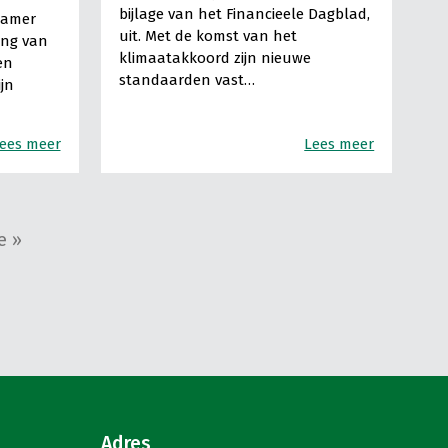
bijlage van het Financieele Dagblad,
Kamer
uit. Met de komst van het
ing van
klimaatakkoord zijn nieuwe
en
standaarden vast…
ijn
ees meer
Lees meer
e »
Adres