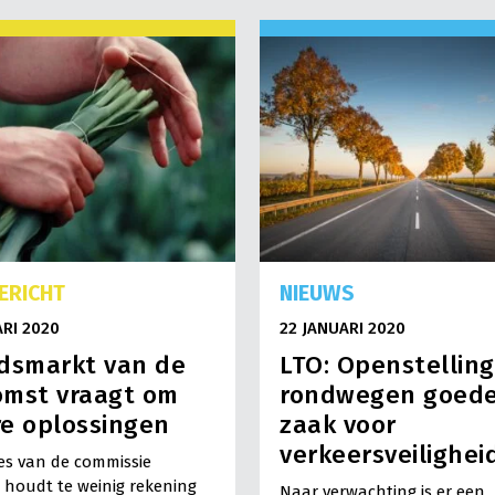
ERICHT
NIEUWS
ARI 2020
22 JANUARI 2020
dsmarkt van de
LTO: Openstelling
omst vraagt om
rondwegen goed
e oplossingen
zaak voor
verkeersveilighei
es van de commissie
 houdt te weinig rekening
Naar verwachting is er een