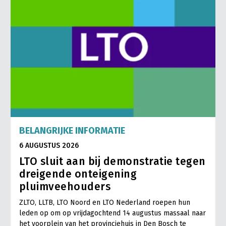
LTO Nederland
Mensen
Jaarverslag 2023
Bestuur en Directie
Vacatures
Medewerkers
Pers
Vakgroepbestuurders
Contact
BELANGRIJKE INFORMATIE
6 AUGUSTUS 2026
LTO sluit aan bij demonstratie tegen
dreigende onteigening
pluimveehouders
ZLTO, LLTB, LTO Noord en LTO Nederland roepen hun
leden op om op vrijdagochtend 14 augustus massaal naar
het voorplein van het provinciehuis in Den Bosch te