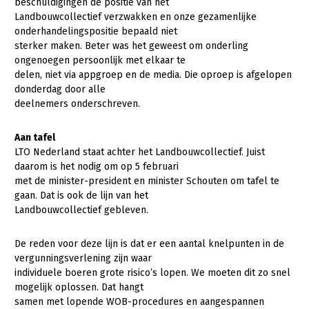
beschuldigingen de positie van het
Landbouwcollectief verzwakken en onze gezamenlijke
Gezonde planten
onderhandelingspositie bepaald niet
sterker maken. Beter was het geweest om onderling
Gezonde dieren
ongenoegen persoonlijk met elkaar te
Natuur, klimaat en energie
delen, niet via appgroep en de media. Die oproep is afgelopen
donderdag door alle
Bodem en water
deelnemers onderschreven.
Platteland en omgeving
Aan tafel
Mens, ondernemerschap en onderwijs
LTO Nederland staat achter het Landbouwcollectief. Juist
daarom is het nodig om op 5 februari
Internationaal
met de minister-president en minister Schouten om tafel te
gaan. Dat is ook de lijn van het
Sectoren
Landbouwcollectief gebleven.
Dier
De reden voor deze lijn is dat er een aantal knelpunten in de
Biologische Landbouw
vergunningsverlening zijn waar
individuele boeren grote risico’s lopen. We moeten dit zo snel
Geitenhouderij
mogelijk oplossen. Dat hangt
samen met lopende WOB-procedures en aangespannen
Kalverhouderij