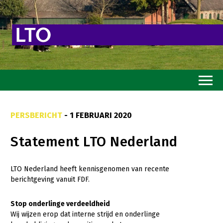
Home
PERSBERICHT
- 1 FEBRUARI 2020
Toekomstvisie
Statement LTO Nederland
Goed eten
Mooi groen
LTO Nederland heeft kennisgenomen van recente
berichtgeving vanuit FDF.
Sterk ondernemerschap
Transitiepaden
Stop onderlinge verdeeldheid
Wij wijzen erop dat interne strijd en onderlinge
Thema’s