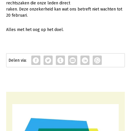
rechtszaken die onze leden direct
Konijnenhouderij
raken. Deze onzekerheid kan wat ons betreft niet wachten tot
20 februari.
Melkveehouderij
Paardenhouderij
Alles met het oog op het doel.
Pluimveehouderij
Schapenhouderij
Varkenshouderij
Vleesveehouderij
Plant
Akkerbouw
Biologische Landbouw
Bollenteelt
Bomen, vaste planten en zomerbloemen