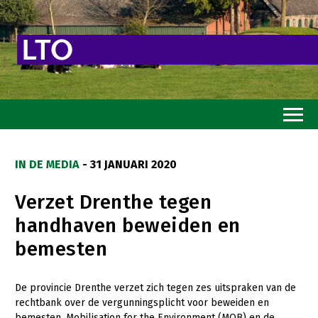
Home
IN DE MEDIA
- 31 JANUARI 2020
Toekomstvisie
Verzet Drenthe tegen
Goed eten
handhaven beweiden en
Mooi groen
bemesten
Sterk ondernemerschap
Transitiepaden
De provincie Drenthe verzet zich tegen zes uitspraken van de
rechtbank over de vergunningsplicht voor beweiden en
Thema’s
bemesten. Mobilisation for the Environment (MOB) en de