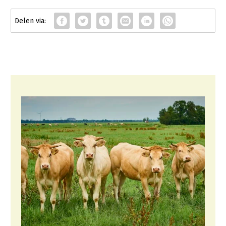
Konijnenhouderij
Melkveehouderij
Paardenhouderij
Pluimveehouderij
Schapenhouderij
Varkenshouderij
Vleesveehouderij
Plant
Akkerbouw
Biologische Landbouw
Bollenteelt
Bomen, vaste planten en zomerbloemen