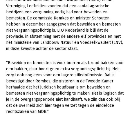
Vereniging Leefmilieu vonden dat een aantal agrarische
Gezonde planten
bedrijven een vergunning nodig had voor beweiden en
bemesten. De commissie Remkes en minister Schouten
Gezonde dieren
hebben in december aangegeven dat beweiden en bemesten
niet vergunningsplichtig is. LTO Nederland is blij dat de
Natuur, klimaat en energie
provincie, in afstemming met de andere elf provincies en met
Bodem en water
het ministerie van Landbouw Natuur en Voedselkwaliteit (LNV),
in deze kwestie achter de sector staat.
Platteland en omgeving
Mens, ondernemerschap en onderwijs
“Beweiden en bemesten is voor boeren als brood bakken voor
een bakker, daar hoort geen extra vergunningsplicht bij. Het
Internationaal
zorgt ook nog eens voor een lagere stikstofemissie. Dat is
bevestigd door Remkes, die gisteren in de Tweede Kamer
Sectoren
herhaalde dat het juridisch houdbaar is om beweiden en
bemesten niet vergunningsplichtig te maken. Het is logisch dat
Dier
je in de overgangsperiode niet handhaaft. We zijn dan ook blij
dat de overheid zich hier tegen verzet tegen de eindeloze
Biologische Landbouw
rechtszaken van MOB.”
Geitenhouderij
Kalverhouderij