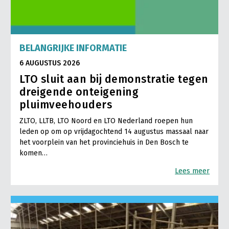
LTO Nederland
Mensen
BELANGRIJKE INFORMATIE
Jaarverslag 2023
Bestuur en Directie
6 AUGUSTUS 2026
Vacatures
Medewerkers
LTO sluit aan bij demonstratie tegen
Pers
Vakgroepbestuurders
dreigende onteigening
pluimveehouders
Contact
ZLTO, LLTB, LTO Noord en LTO Nederland roepen hun
leden op om op vrijdagochtend 14 augustus massaal naar
het voorplein van het provinciehuis in Den Bosch te
komen…
Lees meer