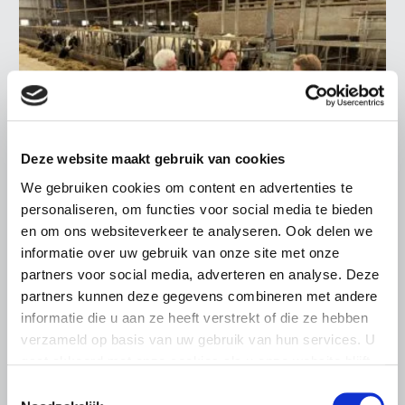
Deze website maakt gebruik van cookies
We gebruiken cookies om content en advertenties te
personaliseren, om functies voor social media te bieden
en om ons websiteverkeer te analyseren. Ook delen we
LTO LOBBY
informatie over uw gebruik van onze site met onze
6 AUGUSTUS 2026
partners voor social media, adverteren en analyse. Deze
Kamerlid Goudzwaard (JA21)
partners kunnen deze gegevens combineren met andere
bezoekt melkveehouderij in
informatie die u aan ze heeft verstrekt of die ze hebben
Súdwest-Fryslân
verzameld op basis van uw gebruik van hun services. U
gaat akkoord met onze cookies als u onze website blijft
LTO Nederland ontving gisteren Tweede Kamerlid
gebruiken.
Maarten Goudzwaard (JA21) en beleidsmedewerker
Toestemmingsselectie
Ronald Oenema op het melkveebedrijf van Jolmer de