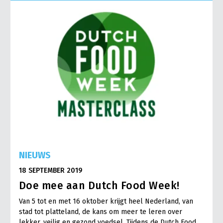
Onderwerpen
Konijnenhouderij
Bollenteelt
Vrouw en Bedrijf
Nieuws
Melkveehouderij
Bomen, vaste planten en zomerbloemen
Nieuwsabonnement
Paardenhouderij
Fruitteelt
Webinars
Pluimveehouderij
Glastuinbouw
Over LTO
Schapenhouderij
Paddenstoelen
LTO Nederland
Varkenshouderij
Vollegrondsgroente
Mensen
Vleesveehouderij
Jaarverslag 2023
Bestuur en Directie
NIEUWS
Vacatures
Medewerkers
18 SEPTEMBER 2019
Pers
Vakgroepbestuurders
Doe mee aan Dutch Food Week!
Contact
Van 5 tot en met 16 oktober krijgt heel Nederland, van
stad tot platteland, de kans om meer te leren over
lekker, veilig en gezond voedsel. Tijdens de Dutch Food