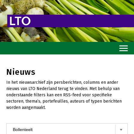
Home
Nieuws
Toekomstvisie
In het nieuwsarchief zijn persberichten, columns en ander
Goed eten
nieuws van LTO Nederland terug te vinden. Met behulp van
onderstaande filters kan een RSS-feed voor specifieke
Mooi groen
sectoren, thema’s, portefeuilles, auteurs of typen berichten
worden aangemaakt.
Sterk ondernemerschap
Transitiepaden
Thema’s