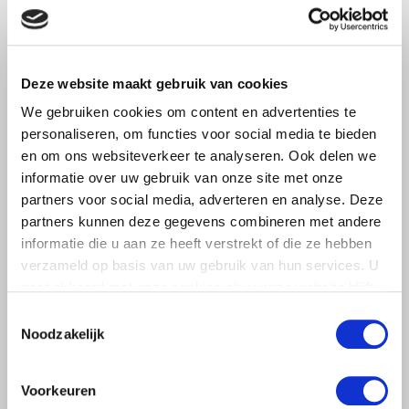
Deze website maakt gebruik van cookies
NIEUWS
We gebruiken cookies om content en advertenties te
8 AUGUSTUS 2019
personaliseren, om functies voor social media te bieden
IPCC-rapport klimaat en
en om ons websiteverkeer te analyseren. Ook delen we
voedselzekerheid
informatie over uw gebruik van onze site met onze
Het IPCC, een wereldwijde organisatie voor
partners voor social media, adverteren en analyse. Deze
klimaatvraagstukken, heeft vandaag een rapport
partners kunnen deze gegevens combineren met andere
uitgebracht over klimaatverandering en landgebruik. Een
informatie die u aan ze heeft verstrekt of die ze hebben
van de belangrijkste…
verzameld op basis van uw gebruik van hun services. U
Lees meer
gaat akkoord met onze cookies als u onze website blijft
gebruiken.
Toestemmingsselectie
Noodzakelijk
Voorkeuren