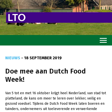
Home
NIEUWS
- 18 SEPTEMBER 2019
Toekomstvisie
Doe mee aan Dutch Food
Goed eten
Week!
Mooi groen
Sterk ondernemerschap
Van 5 tot en met 16 oktober krijgt heel Nederland, van stad tot
platteland, de kans om meer te leren over lekker, veilig en
Transitiepaden
gezond voedsel. Tijdens de Dutch Food Week laten boeren en
tuinders, ondernemers uit toeleverende en verwerkende
Thema’s