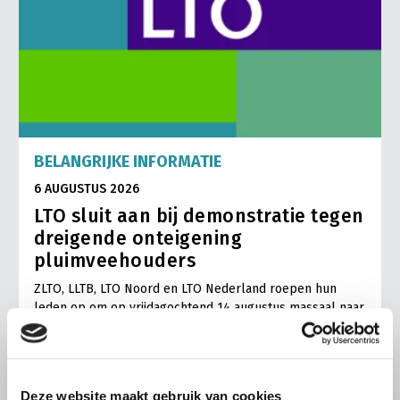
BELANGRIJKE INFORMATIE
6 AUGUSTUS 2026
LTO sluit aan bij demonstratie tegen
dreigende onteigening
pluimveehouders
ZLTO, LLTB, LTO Noord en LTO Nederland roepen hun
leden op om op vrijdagochtend 14 augustus massaal naar
het voorplein van het provinciehuis in Den Bosch te
komen…
Lees meer
Deze website maakt gebruik van cookies