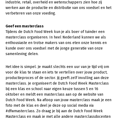
industrie, retail, overheid en wetenschappers zien hoe zij
werken aan de productie en distributie van ons voedsel en het
Gezonde planten
verbeteren van onze voeding.
Gezonde dieren
Geef een masterclass
Natuur, klimaat en energie
Tijdens de Dutch Food Week kun je als boer of tuinder een
masterclass organiseren. In heel Nederland kunnen we als
Bodem en water
enthousiaste en trotse makers van ons eten onze kennis en
Platteland en omgeving
kunde over ons voedsel met de jonge generatie van onze
samenleving delen.
Mens, ondernemerschap en onderwijs
Internationaal
Het idee is simpel. Je maakt slechts een uur van je tijd vrij om
voor de klas te staan en iets te vertellen over jouw product,
Sectoren
productieproces of de sector. Jij geeft zelf invulling aan deze
masterclass. Je organiseert de Dutch Food Week Masterclass
Dier
bij een klas en school naar eigen keuze tussen 5 en 16
oktober en meldt een masterclass aan op de website van
Biologische Landbouw
Dutch Food Week. Na afloop van jouw masterclass maak je een
foto met de klas en deel je deze op social media via
Geitenhouderij
#dfwmasterclass. Zo draag je bij aan de Dutch Food Week
Kalverhouderij
Masterclass en maak je met alle andere masterclassdocenten