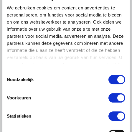
We gebruiken cookies om content en advertenties te
personaliseren, om functies voor social media te bieden
en om ons websiteverkeer te analyseren. Ook delen we
informatie over uw gebruik van onze site met onze
partners voor social media, adverteren en analyse. Deze
partners kunnen deze gegevens combineren met andere
informatie die u aan ze heeft verstrekt of die ze hebben
verzameld op basis van uw gebruik van hun services. U
gaat akkoord met onze cookies als u onze website blijft
gebruiken.
Toestemmingsselectie
Noodzakelijk
Voorkeuren
LTO LOBBY
6 AUGUSTUS 2026
Statistieken
Kamerlid Goudzwaard (JA21)
bezoekt melkveehouderij in