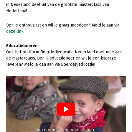
in Nederland deel uit van de grootste masterclass van
Konijnenhouderij
Nederland!
Melkveehouderij
Ben je enthousiast en wil je graag meedoen? Meld je aan via
Paardenhouderij
deze link
.
Pluimveehouderij
Educatieboeren
Schapenhouderij
Ook het platform Boerderijeducatie Nederland doet mee aan
de masterclass. Ben jij educatieboer en wil je een bijdrage
Varkenshouderij
leveren? Meld je dan aan via Boerderijeducatie!
Vleesveehouderij
Plant
Akkerbouw
Biologische Landbouw
Bollenteelt
Bomen, vaste planten en zomerbloemen