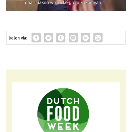
Fruitteelt
Glastuinbouw
Paddenstoelen
Vollegrondsgroente
Multifunctionele landbouw
Multifunctioneel
Vrouw en Bedrijf
Onderwerpen
Nieuws
Nieuwsabonnement
Webinars
Over LTO