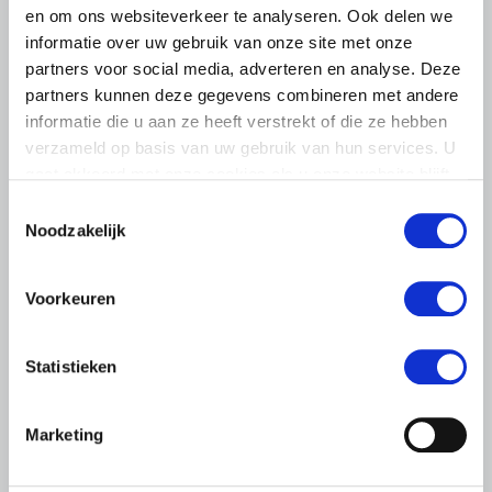
en om ons websiteverkeer te analyseren. Ook delen we
informatie over uw gebruik van onze site met onze
partners voor social media, adverteren en analyse. Deze
partners kunnen deze gegevens combineren met andere
informatie die u aan ze heeft verstrekt of die ze hebben
verzameld op basis van uw gebruik van hun services. U
gaat akkoord met onze cookies als u onze website blijft
gebruiken.
Toestemmingsselectie
Noodzakelijk
NIEUWS
Voorkeuren
8 NOVEMBER 2019
Ledenenquête kabinetsvoorstel
Statistieken
klimaatakkoord
Afgelopen zomer presenteerde de coalitie het
Marketing
kabinetsvoorstel voor een klimaatakkoord. LTO
Nederland opent vandaag een digitale ledenenquête over
de voorstellen van het…