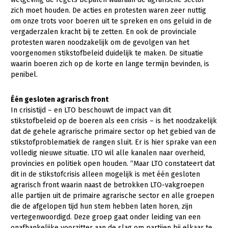
zich moet houden. De acties en protesten waren zeer nuttig
Gezonde planten
om onze trots voor boeren uit te spreken en ons geluid in de
vergaderzalen kracht bij te zetten. En ook de provinciale
Gezonde dieren
protesten waren noodzakelijk om de gevolgen van het
voorgenomen stikstofbeleid duidelijk te maken. De situatie
Natuur, klimaat en energie
waarin boeren zich op de korte en lange termijn bevinden, is
Bodem en water
penibel.
Platteland en omgeving
Één gesloten agrarisch front
Mens, ondernemerschap en onderwijs
In crisistijd – en LTO beschouwt de impact van dit
stikstofbeleid op de boeren als een crisis – is het noodzakelijk
Internationaal
dat de gehele agrarische primaire sector op het gebied van de
stikstofproblematiek de rangen sluit. Er is hier sprake van een
Sectoren
volledig nieuwe situatie. LTO wil alle kanalen naar overheid,
provincies en politiek open houden. “Maar LTO constateert dat
Dier
dit in de stikstofcrisis alleen mogelijk is met één gesloten
agrarisch front waarin naast de betrokken LTO-vakgroepen
Biologische Landbouw
alle partijen uit de primaire agrarische sector en alle groepen
Geitenhouderij
die de afgelopen tijd hun stem hebben laten horen, zijn
vertegenwoordigd. Deze groep gaat onder leiding van een
Kalverhouderij
onafhankelijke voorzitter aan de slag om partijen bij elkaar te