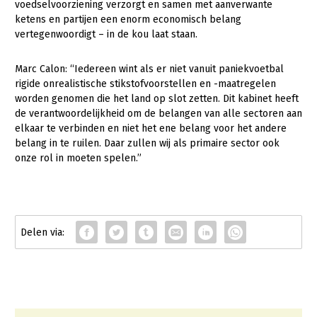
voedselvoorziening verzorgt en samen met aanverwante
ketens en partijen een enorm economisch belang
Jaarverslag 2023
Bestuur en Directie
vertegenwoordigt – in de kou laat staan.
Vacatures
Medewerkers
Marc Calon: “Iedereen wint als er niet vanuit paniekvoetbal
Pers
Vakgroepbestuurders
rigide onrealistische stikstofvoorstellen en -maatregelen
Contact
worden genomen die het land op slot zetten. Dit kabinet heeft
de verantwoordelijkheid om de belangen van alle sectoren aan
elkaar te verbinden en niet het ene belang voor het andere
belang in te ruilen. Daar zullen wij als primaire sector ook
onze rol in moeten spelen.”