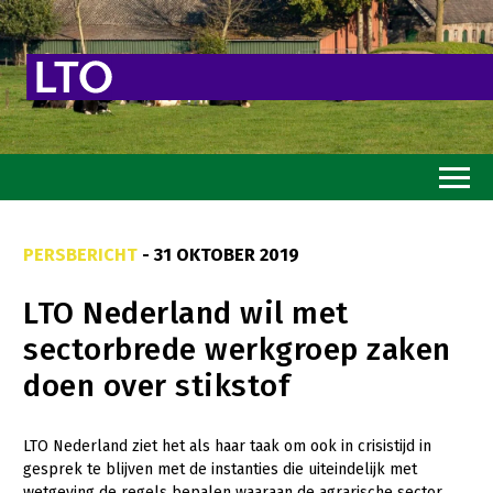
Home
PERSBERICHT
- 31 OKTOBER 2019
Toekomstvisie
LTO Nederland wil met
Goed eten
sectorbrede werkgroep zaken
Mooi groen
doen over stikstof
Sterk ondernemerschap
Transitiepaden
LTO Nederland ziet het als haar taak om ook in crisistijd in
gesprek te blijven met de instanties die uiteindelijk met
Thema’s
wetgeving de regels bepalen waaraan de agrarische sector