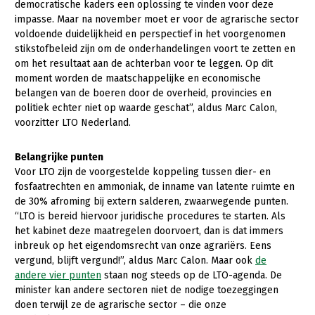
democratische kaders een oplossing te vinden voor deze
Fruitteelt
impasse. Maar na november moet er voor de agrarische sector
voldoende duidelijkheid en perspectief in het voorgenomen
Glastuinbouw
stikstofbeleid zijn om de onderhandelingen voort te zetten en
Paddenstoelen
om het resultaat aan de achterban voor te leggen. Op dit
moment worden de maatschappelijke en economische
Vollegrondsgroente
belangen van de boeren door de overheid, provincies en
politiek echter niet op waarde geschat”, aldus Marc Calon,
Multifunctionele landbouw
voorzitter LTO Nederland.
Multifunctioneel
Onderwerpen
Belangrijke punten
Vrouw en Bedrijf
Voor LTO zijn de voorgestelde koppeling tussen dier- en
Nieuws
fosfaatrechten en ammoniak, de inname van latente ruimte en
Nieuwsabonnement
de 30% afroming bij extern salderen, zwaarwegende punten.
“LTO is bereid hiervoor juridische procedures te starten. Als
Webinars
het kabinet deze maatregelen doorvoert, dan is dat immers
inbreuk op het eigendomsrecht van onze agrariërs. Eens
Over LTO
vergund, blijft vergund!”, aldus Marc Calon. Maar ook
de
andere vier punten
staan nog steeds op de LTO-agenda. De
LTO Nederland
minister kan andere sectoren niet de nodige toezeggingen
doen terwijl ze de agrarische sector – die onze
Mensen