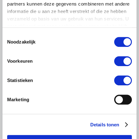
partners kunnen deze gegevens combineren met andere
dreigende onteigening
informatie die u aan ze heeft verstrekt of die ze hebben
pluimveehouders
verzameld op basis van uw gebruik van hun services. U
ZLTO, LLTB, LTO Noord en LTO Nederland roepen hun
gaat akkoord met onze cookies als u onze website blijft
leden op om op vrijdagochtend 14 augustus massaal naar
gebruiken.
Toestemmingsselectie
het voorplein van het provinciehuis in Den Bosch te
Noodzakelijk
komen…
Lees meer
Voorkeuren
Statistieken
Marketing
Details tonen