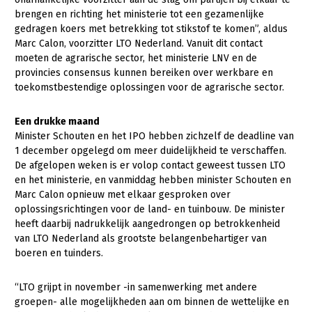
brengen en richting het ministerie tot een gezamenlijke
Konijnenhouderij
gedragen koers met betrekking tot stikstof te komen”, aldus
Marc Calon, voorzitter LTO Nederland. Vanuit dit contact
Melkveehouderij
moeten de agrarische sector, het ministerie LNV en de
Paardenhouderij
provincies consensus kunnen bereiken over werkbare en
toekomstbestendige oplossingen voor de agrarische sector.
Pluimveehouderij
Schapenhouderij
Een drukke maand
Minister Schouten en het IPO hebben zichzelf de deadline van
Varkenshouderij
1 december opgelegd om meer duidelijkheid te verschaffen.
De afgelopen weken is er volop contact geweest tussen LTO
Vleesveehouderij
en het ministerie, en vanmiddag hebben minister Schouten en
Marc Calon opnieuw met elkaar gesproken over
Plant
oplossingsrichtingen voor de land- en tuinbouw. De minister
Akkerbouw
heeft daarbij nadrukkelijk aangedrongen op betrokkenheid
van LTO Nederland als grootste belangenbehartiger van
Biologische Landbouw
boeren en tuinders.
Bollenteelt
“LTO grijpt in november -in samenwerking met andere
Bomen, vaste planten en zomerbloemen
groepen- alle mogelijkheden aan om binnen de wettelijke en