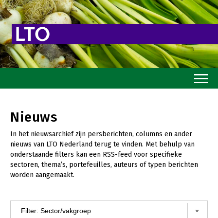
Home
Nieuws
Toekomstvisie
In het nieuwsarchief zijn persberichten, columns en ander
Goed eten
nieuws van LTO Nederland terug te vinden. Met behulp van
onderstaande filters kan een RSS-feed voor specifieke
Mooi groen
sectoren, thema’s, portefeuilles, auteurs of typen berichten
worden aangemaakt.
Sterk ondernemerschap
Transitiepaden
Thema’s