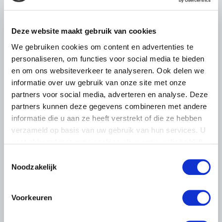
Lees meer
Deze website maakt gebruik van cookies
We gebruiken cookies om content en advertenties te
personaliseren, om functies voor social media te bieden
en om ons websiteverkeer te analyseren. Ook delen we
informatie over uw gebruik van onze site met onze
partners voor social media, adverteren en analyse. Deze
partners kunnen deze gegevens combineren met andere
informatie die u aan ze heeft verstrekt of die ze hebben
verzameld op basis van uw gebruik van hun services. U
gaat akkoord met onze cookies als u onze website blijft
gebruiken.
Toestemmingsselectie
Noodzakelijk
NIEUWS
Voorkeuren
24 NOVEMBER 2022