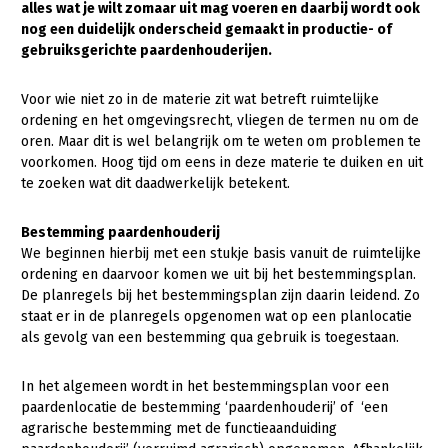
alles wat je wilt zomaar uit mag voeren en daarbij wordt ook
nog een duidelijk onderscheid gemaakt in productie- of
Gezonde planten
gebruiksgerichte paardenhouderijen.
Gezonde dieren
Voor wie niet zo in de materie zit wat betreft ruimtelijke
Natuur, klimaat en energie
ordening en het omgevingsrecht, vliegen de termen nu om de
oren. Maar dit is wel belangrijk om te weten om problemen te
Bodem en water
voorkomen. Hoog tijd om eens in deze materie te duiken en uit
Platteland en omgeving
te zoeken wat dit daadwerkelijk betekent.
Mens, ondernemerschap en onderwijs
Bestemming paardenhouderij
Internationaal
We beginnen hierbij met een stukje basis vanuit de ruimtelijke
ordening en daarvoor komen we uit bij het bestemmingsplan.
Sectoren
De planregels bij het bestemmingsplan zijn daarin leidend. Zo
staat er in de planregels opgenomen wat op een planlocatie
Dier
als gevolg van een bestemming qua gebruik is toegestaan.
Plant
Biologische Landbouw
In het algemeen wordt in het bestemmingsplan voor een
Multifunctionele landbouw
Geitenhouderij
Akkerbouw
paardenlocatie de bestemming ‘paardenhouderij’ of ‘een
agrarische bestemming met de functieaanduiding
Kalverhouderij
Biologische Landbouw
Multifunctioneel