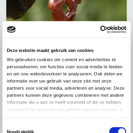
Deze website maakt gebruik van cookies
BELANGRIJKE INFORMATIE
We gebruiken cookies om content en advertenties te
5 AUGUSTUS 2026
personaliseren, om functies voor social media te bieden
en om ons websiteverkeer te analyseren. Ook delen we
Droogte raakt vrijwel alle land- en
informatie over uw gebruik van onze site met onze
tuinbouwsectoren
partners voor social media, adverteren en analyse. Deze
De aanhoudende droogte en hitte zorgen voor
partners kunnen deze gegevens combineren met andere
toenemende problemen in de Nederlandse land- en
informatie die u aan ze heeft verstrekt of die ze hebben
tuinbouw. LTO Nederland ziet de gevolgen inmiddels in
verzameld op basis van uw gebruik van hun services. U
vrijwel alle sectoren terug.
gaat akkoord met onze cookies als u onze website blijft
Lees meer
gebruiken.
Toestemmingsselectie
Noodzakelijk