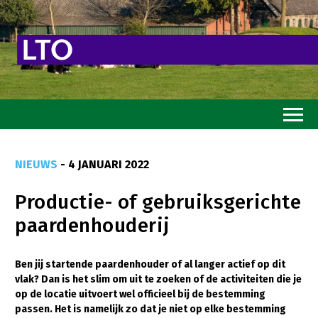
Home
NIEUWS
- 4 JANUARI 2022
Toekomstvisie
Productie- of gebruiksgerichte
Goed eten
paardenhouderij
Mooi groen
Sterk ondernemerschap
Ben jij startende paardenhouder of al langer actief op dit
vlak? Dan is het slim om uit te zoeken of de activiteiten die je
Transitiepaden
op de locatie uitvoert wel officieel bij de bestemming
passen. Het is namelijk zo dat je niet op elke bestemming
Thema’s