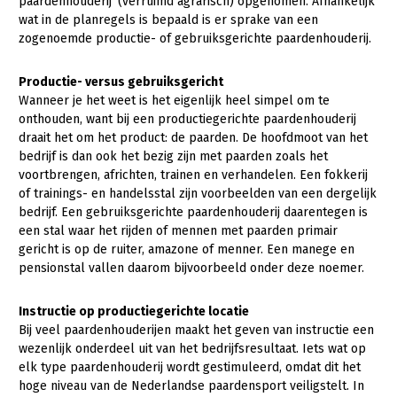
Onderwerpen
paardenhouderij’ (verruimd agrarisch) opgenomen. Afhankelijk
wat in de planregels is bepaald is er sprake van een
Konijnenhouderij
Bollenteelt
Vrouw en Bedrijf
zogenoemde productie- of gebruiksgerichte paardenhouderij.
Nieuws
Melkveehouderij
Bomen, vaste planten en zomerbloemen
Nieuwsabonnement
Productie- versus gebruiksgericht
Paardenhouderij
Fruitteelt
Wanneer je het weet is het eigenlijk heel simpel om te
Webinars
onthouden, want bij een productiegerichte paardenhouderij
Pluimveehouderij
Glastuinbouw
draait het om het product: de paarden. De hoofdmoot van het
Over LTO
Schapenhouderij
Paddenstoelen
bedrijf is dan ook het bezig zijn met paarden zoals het
voortbrengen, africhten, trainen en verhandelen. Een fokkerij
LTO Nederland
Varkenshouderij
Vollegrondsgroente
of trainings- en handelsstal zijn voorbeelden van een dergelijk
bedrijf. Een gebruiksgerichte paardenhouderij daarentegen is
Mensen
Vleesveehouderij
een stal waar het rijden of mennen met paarden primair
Jaarverslag 2023
Bestuur en Directie
gericht is op de ruiter, amazone of menner. Een manege en
pensionstal vallen daarom bijvoorbeeld onder deze noemer.
Vacatures
Medewerkers
Pers
Vakgroepbestuurders
Instructie op productiegerichte locatie
Bij veel paardenhouderijen maakt het geven van instructie een
Contact
wezenlijk onderdeel uit van het bedrijfsresultaat. Iets wat op
elk type paardenhouderij wordt gestimuleerd, omdat dit het
hoge niveau van de Nederlandse paardensport veiligstelt. In