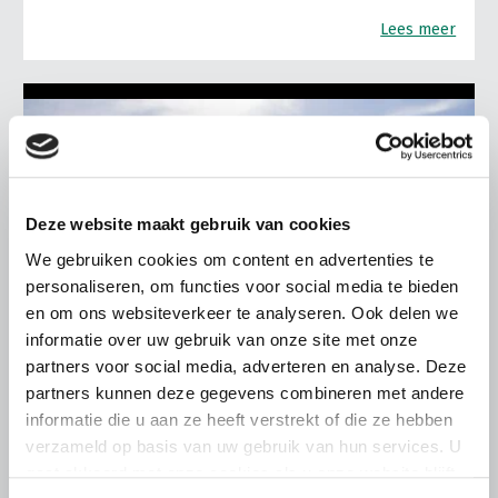
Lees meer
Deze website maakt gebruik van cookies
We gebruiken cookies om content en advertenties te
personaliseren, om functies voor social media te bieden
en om ons websiteverkeer te analyseren. Ook delen we
informatie over uw gebruik van onze site met onze
partners voor social media, adverteren en analyse. Deze
partners kunnen deze gegevens combineren met andere
informatie die u aan ze heeft verstrekt of die ze hebben
ALGEMENE INFORMATIE
verzameld op basis van uw gebruik van hun services. U
gaat akkoord met onze cookies als u onze website blijft
28 JULI 2026