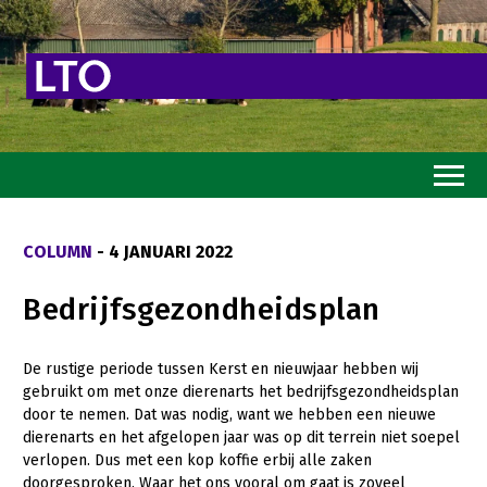
Home
COLUMN
- 4 JANUARI 2022
Toekomstvisie
Bedrijfsgezondheidsplan
Goed eten
Mooi groen
De rustige periode tussen Kerst en nieuwjaar hebben wij
gebruikt om met onze dierenarts het bedrijfsgezondheidsplan
Sterk ondernemerschap
door te nemen. Dat was nodig, want we hebben een nieuwe
Transitiepaden
dierenarts en het afgelopen jaar was op dit terrein niet soepel
verlopen. Dus met een kop koffie erbij alle zaken
Thema’s
doorgesproken. Waar het ons vooral om gaat is zoveel