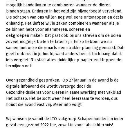
mogelijk handelingen te combineren wanneer de dieren
Gezonde planten
binnen staan. Entingen in het veld zijn bijvoorbeeld vervelend.
Die schapen van ons willen nog wel eens ontsnappen en dat is
Gezonde dieren
onhandig. Het liefste wil je zaken combineren wanneer als je
ze binnen hebt voor aflammeren, scheren en
Natuur, klimaat en energie
dekgroepen maken. Dat past ook bij ons streven om de ooien
Bodem en water
zoveel mogelijk buiten te laten zijn. En zo hebben we nu
samen met onze dierenarts een strakke planning gemaakt. Dat
Platteland en omgeving
geeft ook rust in je hoofd, want anders ben ik toch bang dat ik
iets vergeet. Nu staat alles duidelijk op papier en kloppen de
Mens, ondernemerschap en onderwijs
termijnen ook.
Internationaal
Over gezondheid gesproken. Op 27 januari in de avond is de
Sectoren
digitale infoavond die wordt verzorgd door de
Gezondheidsdienst voor Dieren in samenwerking met Vakblad
Dier
Het Schaap. Het belooft weer heel leerzaam te worden, dus
houdt die avond vast vrij. Meer info volgt.
Plant
Biologische Landbouw
Multifunctionele landbouw
Geitenhouderij
Akkerbouw
Wij wensen je vanuit de LTO-vakgroep Schapenhouderij in ieder
geval een gezond 2022 toe, zowel in voor- als achterhuis!
Kalverhouderij
Biologische Landbouw
Multifunctioneel