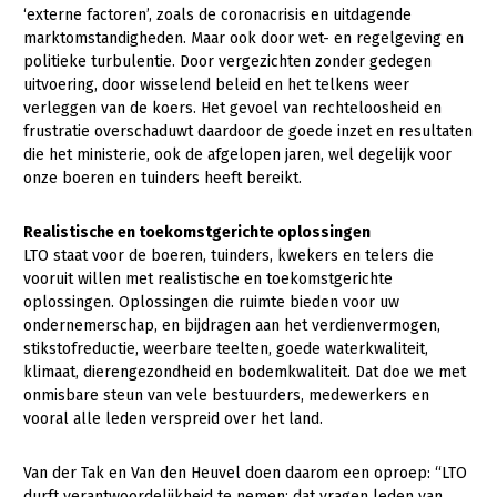
Onderwerpen
‘externe factoren’, zoals de coronacrisis en uitdagende
Konijnenhouderij
Bollenteelt
Vrouw en Bedrijf
marktomstandigheden. Maar ook door wet- en regelgeving en
Nieuws
politieke turbulentie. Door vergezichten zonder gedegen
Melkveehouderij
Bomen, vaste planten en zomerbloemen
uitvoering, door wisselend beleid en het telkens weer
Nieuwsabonnement
verleggen van de koers. Het gevoel van rechteloosheid en
Paardenhouderij
Fruitteelt
frustratie overschaduwt daardoor de goede inzet en resultaten
Webinars
Pluimveehouderij
Glastuinbouw
die het ministerie, ook de afgelopen jaren, wel degelijk voor
onze boeren en tuinders heeft bereikt.
Over LTO
Schapenhouderij
Paddenstoelen
LTO Nederland
Varkenshouderij
Vollegrondsgroente
Realistische en toekomstgerichte oplossingen
LTO staat voor de boeren, tuinders, kwekers en telers die
Mensen
Vleesveehouderij
vooruit willen met realistische en toekomstgerichte
oplossingen. Oplossingen die ruimte bieden voor uw
Jaarverslag 2023
Bestuur en Directie
ondernemerschap, en bijdragen aan het verdienvermogen,
Vacatures
Medewerkers
stikstofreductie, weerbare teelten, goede waterkwaliteit,
klimaat, dierengezondheid en bodemkwaliteit. Dat doe we met
Pers
Vakgroepbestuurders
onmisbare steun van vele bestuurders, medewerkers en
vooral alle leden verspreid over het land.
Contact
Van der Tak en Van den Heuvel doen daarom een oproep: “LTO
durft verantwoordelijkheid te nemen; dat vragen leden van