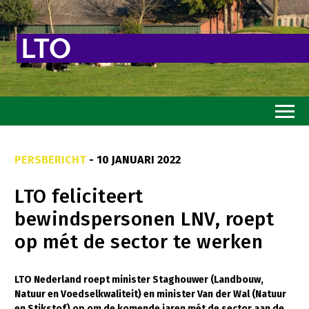
Home
PERSBERICHT
- 10 JANUARI 2022
Toekomstvisie
LTO feliciteert
Goed eten
bewindspersonen LNV, roept
Mooi groen
op mét de sector te werken
Sterk ondernemerschap
Transitiepaden
LTO Nederland roept minister Staghouwer (Landbouw,
Natuur en Voedselkwaliteit) en minister Van der Wal (Natuur
Thema’s
en Stikstof) op om de komende jaren mét de sector aan de