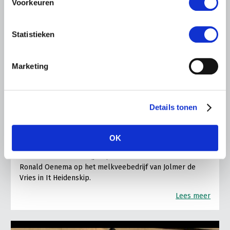
Voorkeuren
Statistieken
Marketing
LTO LOBBY
6 AUGUSTUS 2026
Kamerlid Goudzwaard (JA21)
Details tonen
bezoekt melkveehouderij in
Súdwest-Fryslân
OK
LTO Nederland ontving gisteren Tweede Kamerlid
Maarten Goudzwaard (JA21) en beleidsmedewerker
Ronald Oenema op het melkveebedrijf van Jolmer de
Vries in It Heidenskip.
Lees meer