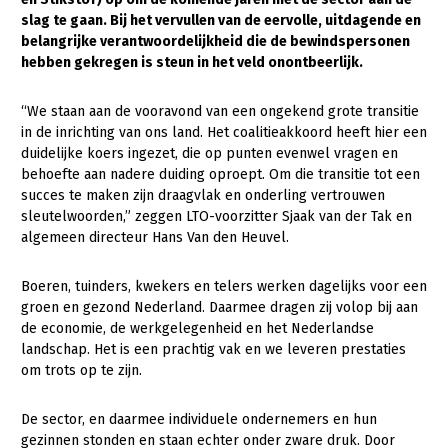
slag te gaan. Bij het vervullen van de
eervolle, uitdagende en
Gezonde planten
belangrijke verantwoordelijkheid die de bewindspersonen
hebben gekregen is steun in het veld onontbeerlijk.
Gezonde dieren
Natuur, klimaat en energie
“We staan aan de vooravond van een ongekend grote transitie
in de inrichting van ons land. Het coalitieakkoord heeft hier een
Bodem en water
duidelijke koers ingezet, die op punten evenwel vragen en
behoefte aan nadere duiding oproept. Om die transitie tot een
Platteland en omgeving
succes te maken zijn draagvlak en onderling vertrouwen
Mens, ondernemerschap en onderwijs
sleutelwoorden,” zeggen LTO-voorzitter Sjaak van der Tak en
algemeen directeur Hans Van den Heuvel.
Internationaal
Boeren, tuinders, kwekers en telers werken dagelijks voor een
Sectoren
groen en gezond Nederland. Daarmee dragen zij volop bij aan
de economie, de werkgelegenheid en het Nederlandse
Dier
landschap. Het is een prachtig vak en we leveren prestaties
Plant
Biologische Landbouw
om trots op te zijn.
Multifunctionele landbouw
Geitenhouderij
Akkerbouw
De sector, en daarmee individuele ondernemers en hun
gezinnen stonden en staan echter onder zware druk. Door
Kalverhouderij
Biologische Landbouw
Multifunctioneel