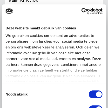
6 AUGUSTUS 2026
LTO sluit aan bij demonstratie tegen
dreigende onteigening
pluimveehouders
Deze website maakt gebruik van cookies
ZLTO, LLTB, LTO Noord en LTO Nederland roepen hun
leden op om op vrijdagochtend 14 augustus massaal naar
We gebruiken cookies om content en advertenties te
het voorplein van het provinciehuis in Den Bosch te
personaliseren, om functies voor social media te bieden
komen…
en om ons websiteverkeer te analyseren. Ook delen we
Lees meer
informatie over uw gebruik van onze site met onze
partners voor social media, adverteren en analyse. Deze
partners kunnen deze gegevens combineren met andere
informatie die u aan ze heeft verstrekt of die ze hebben
verzameld op basis van uw gebruik van hun services. U
gaat akkoord met onze cookies als u onze website blijft
gebruiken.
Toestemmingsselectie
Noodzakelijk