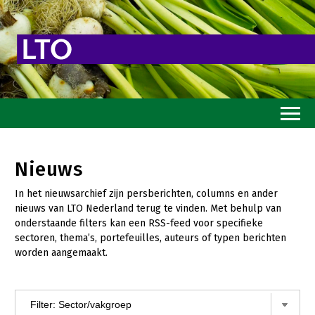
Home
Nieuws
Toekomstvisie
In het nieuwsarchief zijn persberichten, columns en ander
Goed eten
nieuws van LTO Nederland terug te vinden. Met behulp van
onderstaande filters kan een RSS-feed voor specifieke
Mooi groen
sectoren, thema’s, portefeuilles, auteurs of typen berichten
worden aangemaakt.
Sterk ondernemerschap
Transitiepaden
Thema’s