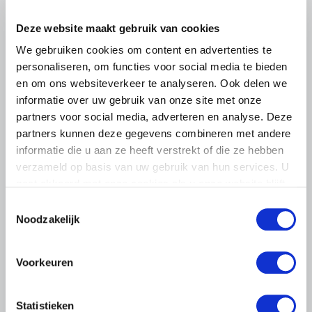
Deze website maakt gebruik van cookies
We gebruiken cookies om content en advertenties te
personaliseren, om functies voor social media te bieden
en om ons websiteverkeer te analyseren. Ook delen we
informatie over uw gebruik van onze site met onze
partners voor social media, adverteren en analyse. Deze
partners kunnen deze gegevens combineren met andere
informatie die u aan ze heeft verstrekt of die ze hebben
verzameld op basis van uw gebruik van hun services. U
gaat akkoord met onze cookies als u onze website blijft
PERSBERICHT
gebruiken.
Toestemmingsselectie
10 JULI 2026
Noodzakelijk
Geitensector vraagt om ruimte voor
ontwikkeling
Voorkeuren
Het kabinet heeft de voorgenomen maatregelen rondom
geitenhouderij en gezondheid van omwonenden (VGO)
verder uitgewerkt. De sector vraagt om zorgvuldigheid,
Statistieken