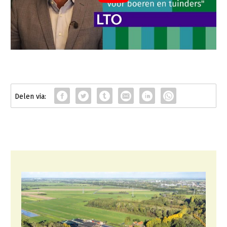
Konijnenhouderij
Melkveehouderij
Paardenhouderij
Pluimveehouderij
Schapenhouderij
Varkenshouderij
Vleesveehouderij
Plant
Akkerbouw
Biologische Landbouw
Bollenteelt
Bomen, vaste planten en zomerbloemen