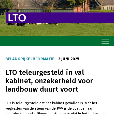
Home
BELANGRIJKE INFORMATIE
- 3 JUNI 2025
Toekomstvisie
LTO teleurgesteld in val
Goed eten
kabinet, onzekerheid voor
Mooi groen
landbouw duurt voort
Sterk ondernemerschap
Transitiepaden
LTO is teleurgesteld dat het kabinet gevallen is. Met het
wegvallen van de steun van de PVV is de coalitie haar
Thema’s
meerderheid kwijt. Nieuwe vertraging is niet in het belang van