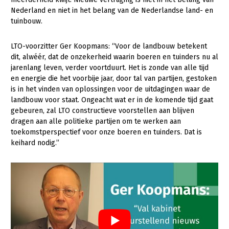
Nederland en niet in het belang van de Nederlandse land- en
Gezonde planten
tuinbouw.
Gezonde dieren
LTO-voorzitter Ger Koopmans: “Voor de landbouw betekent
Natuur, klimaat en energie
dit, alwéér, dat de onzekerheid waarin boeren en tuinders nu al
jarenlang leven, verder voortduurt. Het is zonde van alle tijd
Bodem en water
en energie die het voorbije jaar, door tal van partijen, gestoken
is in het vinden van oplossingen voor de uitdagingen waar de
Platteland en omgeving
landbouw voor staat. Ongeacht wat er in de komende tijd gaat
Mens, ondernemerschap en onderwijs
gebeuren, zal LTO constructieve voorstellen aan blijven
dragen aan alle politieke partijen om te werken aan
Internationaal
toekomstperspectief voor onze boeren en tuinders. Dat is
keihard nodig.”
Sectoren
Dier
Biologische Landbouw
Geitenhouderij
Kalverhouderij