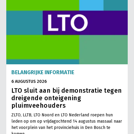
Jaarverslag 2023
Bestuur en Directie
Vacatures
Medewerkers
Pers
Vakgroepbestuurders
Contact
BELANGRIJKE INFORMATIE
6 AUGUSTUS 2026
LTO sluit aan bij demonstratie tegen
dreigende onteigening
pluimveehouders
ZLTO, LLTB, LTO Noord en LTO Nederland roepen hun
leden op om op vrijdagochtend 14 augustus massaal naar
het voorplein van het provinciehuis in Den Bosch te
komen…