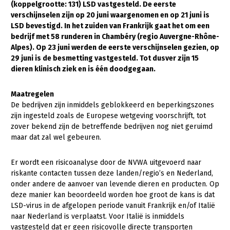
(koppelgrootte: 131) LSD vastgesteld. De eerste
verschijnselen zijn op 20 juni waargenomen en op 21 juni is
Gezonde planten
LSD bevestigd. In het zuiden van Frankrijk gaat het om een
Gezonde dieren
bedrijf met 58 runderen in Chambéry (regio Auvergne-Rhône-
Alpes). Op 23 juni werden de eerste verschijnselen gezien, op
Natuur, klimaat en energie
29 juni is de besmetting vastgesteld. Tot dusver zijn 15
dieren klinisch ziek en is één doodgegaan.
Bodem en water
Platteland en omgeving
Maatregelen
De bedrijven zijn inmiddels geblokkeerd en beperkingszones
Mens, ondernemerschap en onderwijs
zijn ingesteld zoals de Europese wetgeving voorschrijft, tot
zover bekend zijn de betreffende bedrijven nog niet geruimd
Internationaal
maar dat zal wel gebeuren.
Sectoren
Er wordt een risicoanalyse door de NVWA uitgevoerd naar
Dier
riskante contacten tussen deze landen/regio’s en Nederland,
onder andere de aanvoer van levende dieren en producten. Op
Plant
Biologische Landbouw
deze manier kan beoordeeld worden hoe groot de kans is dat
LSD-virus in de afgelopen periode vanuit Frankrijk en/of Italië
Multifunctionele landbouw
Geitenhouderij
Akkerbouw
naar Nederland is verplaatst. Voor Italië is inmiddels
Kalverhouderij
Biologische Landbouw
Multifunctioneel
vastgesteld dat er geen risicovolle directe transporten