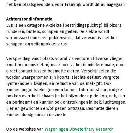
Onderwerpen
hebben plaatsgevonden; voor Frankrijk wordt dit nu nagegaan.
Konijnenhouderij
Bollenteelt
Vrouw en Bedrijf
Nieuws
Achtergrondinformatie
Melkveehouderij
Bomen, vaste planten en zomerbloemen
LSD is een categorie A-ziekte (bestrijdingsplichtig) bij bizons,
Nieuwsabonnement
Paardenhouderij
Fruitteelt
runderen, buffels, schapen en geiten. De ziekte wordt
Webinars
veroorzaakt door een pokkenvirus, dat verwant is met het
Pluimveehouderij
Glastuinbouw
schapen- en geitenpokkenvirus.
Over LTO
Schapenhouderij
Paddenstoelen
Verspreiding vindt plaats vooral via vectoren (diverse vliegen,
LTO Nederland
Varkenshouderij
Vollegrondsgroente
knutten en muskieten) maar ook, zij het in mindere mate, door
direct contact tussen besmette dieren. Verschijnselen die
Mensen
Vleesveehouderij
worden waargenomen zijn koorts, slechte eetlust, vergrote
Jaarverslag 2023
Bestuur en Directie
lymfeknopen, kwijlen, en reductie van de melkgift. Ook
kunnen oogontstekingen voorkomen. Later ontstaan pijnlijke
Vacatures
Medewerkers
pokken over het lichaam (in het bijzonder op de kop, nek, uier
en perineum) en kunnen ook ontstekingen in bek, luchtwegen,
Pers
Vakgroepbestuurders
uier en gewrichten en/of pezen ontstaan. Besmette dieren
Contact
kunnen doodgaan aan de ziekte.
Op de websites van
Wageningen Bioveterinary Research