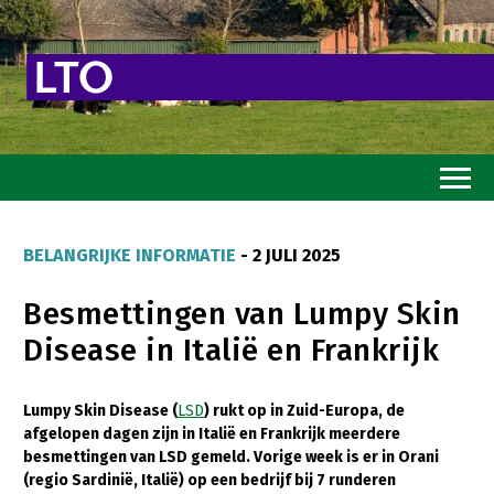
Home
BELANGRIJKE INFORMATIE
- 2 JULI 2025
Toekomstvisie
Besmettingen van Lumpy Skin
Goed eten
Disease in Italië en Frankrijk
Mooi groen
Sterk ondernemerschap
Lumpy Skin Disease (
LSD
) rukt op in Zuid-Europa, de
afgelopen dagen zijn in Italië en Frankrijk meerdere
Transitiepaden
besmettingen van LSD gemeld. Vorige week is er in Orani
(regio Sardinië, Italië) op een bedrijf bij 7 runderen
Thema’s