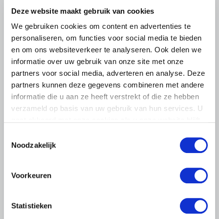
De aanhoudende droogte en hitte zorgen voor
Deze website maakt gebruik van cookies
toenemende problemen in de Nederlandse land- en
We gebruiken cookies om content en advertenties te
tuinbouw. LTO Nederland ziet de gevolgen inmiddels in
personaliseren, om functies voor social media te bieden
vrijwel alle sectoren terug.
en om ons websiteverkeer te analyseren. Ook delen we
Lees meer
informatie over uw gebruik van onze site met onze
partners voor social media, adverteren en analyse. Deze
partners kunnen deze gegevens combineren met andere
informatie die u aan ze heeft verstrekt of die ze hebben
verzameld op basis van uw gebruik van hun services. U
gaat akkoord met onze cookies als u onze website blijft
gebruiken.
Toestemmingsselectie
Noodzakelijk
Voorkeuren
Statistieken