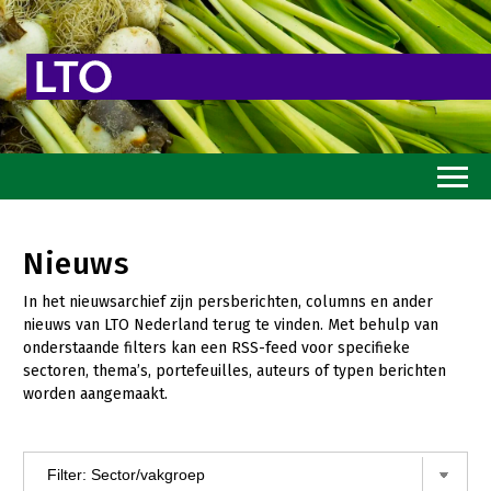
Home
Nieuws
Toekomstvisie
In het nieuwsarchief zijn persberichten, columns en ander
Goed eten
nieuws van LTO Nederland terug te vinden. Met behulp van
onderstaande filters kan een RSS-feed voor specifieke
Mooi groen
sectoren, thema’s, portefeuilles, auteurs of typen berichten
worden aangemaakt.
Sterk ondernemerschap
Transitiepaden
Thema’s