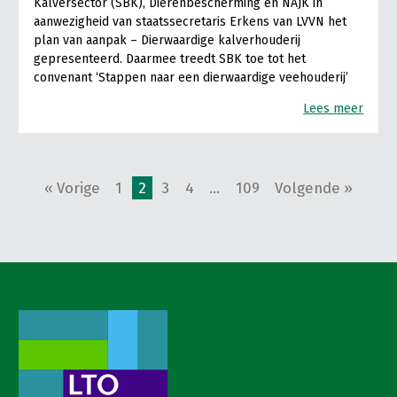
Kalversector (SBK), Dierenbescherming en NAJK in
aanwezigheid van staatssecretaris Erkens van LVVN het
plan van aanpak – Dierwaardige kalverhouderij
gepresenteerd. Daarmee treedt SBK toe tot het
convenant ‘Stappen naar een dierwaardige veehouderij’
Lees meer
« Vorige
1
2
3
4
…
109
Volgende »