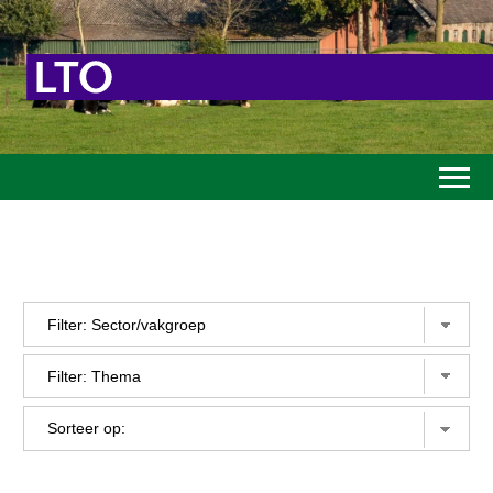
Home
Toekomstvisie
Goed eten
Mooi groen
Sterk ondernemerschap
Transitiepaden
Thema’s