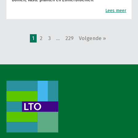
Lees meer
1
2
3
…
229
Volgende »