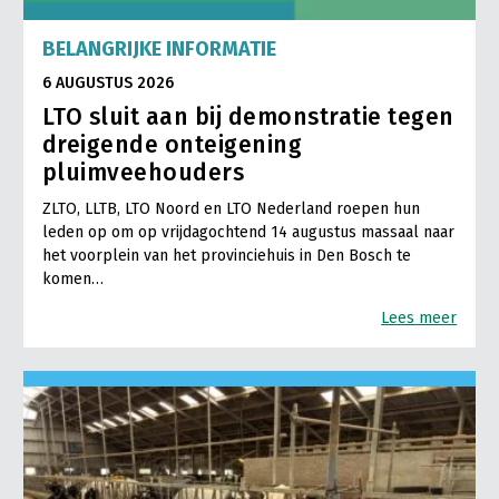
Onderwerpen
Konijnenhouderij
Bollenteelt
Vrouw en Bedrijf
BELANGRIJKE INFORMATIE
Nieuws
Melkveehouderij
Bomen, vaste planten en zomerbloemen
6 AUGUSTUS 2026
Nieuwsabonnement
LTO sluit aan bij demonstratie tegen
Paardenhouderij
Fruitteelt
Webinars
dreigende onteigening
Pluimveehouderij
Glastuinbouw
pluimveehouders
Over LTO
Schapenhouderij
Paddenstoelen
ZLTO, LLTB, LTO Noord en LTO Nederland roepen hun
LTO Nederland
leden op om op vrijdagochtend 14 augustus massaal naar
Varkenshouderij
Vollegrondsgroente
het voorplein van het provinciehuis in Den Bosch te
Mensen
Vleesveehouderij
komen…
Jaarverslag 2023
Bestuur en Directie
Lees meer
Vacatures
Medewerkers
Pers
Vakgroepbestuurders
Contact