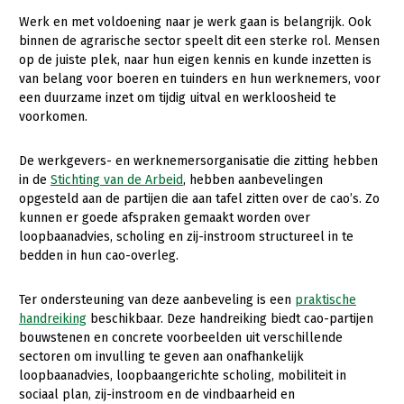
Werk en met voldoening naar je werk gaan is belangrijk. Ook
Gezonde planten
binnen de agrarische sector speelt dit een sterke rol. Mensen
op de juiste plek, naar hun eigen kennis en kunde inzetten is
Gezonde dieren
van belang voor boeren en tuinders en hun werknemers, voor
Natuur, klimaat en energie
een duurzame inzet om tijdig uitval en werkloosheid te
voorkomen.
Bodem en water
De werkgevers- en werknemersorganisatie die zitting hebben
Platteland en omgeving
in de
Stichting van de Arbeid
, hebben aanbevelingen
Mens, ondernemerschap en onderwijs
opgesteld aan de partijen die aan tafel zitten over de cao’s. Zo
kunnen er goede afspraken gemaakt worden over
Internationaal
loopbaanadvies, scholing en zij-instroom structureel in te
bedden in hun cao-overleg.
Sectoren
Ter ondersteuning van deze aanbeveling is een
praktische
Dier
handreiking
beschikbaar. Deze handreiking biedt cao-partijen
Plant
Biologische Landbouw
bouwstenen en concrete voorbeelden uit verschillende
sectoren om invulling te geven aan onafhankelijk
Multifunctionele landbouw
Geitenhouderij
Akkerbouw
loopbaanadvies, loopbaangerichte scholing, mobiliteit in
sociaal plan, zij-instroom en de vindbaarheid en
Kalverhouderij
Biologische Landbouw
Multifunctioneel