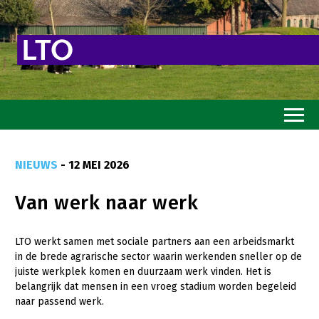
Home
NIEUWS
- 12 MEI 2026
Toekomstvisie
Van werk naar werk
Goed eten
Mooi groen
LTO werkt samen met sociale partners aan een arbeidsmarkt
in de brede agrarische sector waarin werkenden sneller op de
Sterk ondernemerschap
juiste werkplek komen en duurzaam werk vinden. Het is
Transitiepaden
belangrijk dat mensen in een vroeg stadium worden begeleid
naar passend werk.
Thema’s