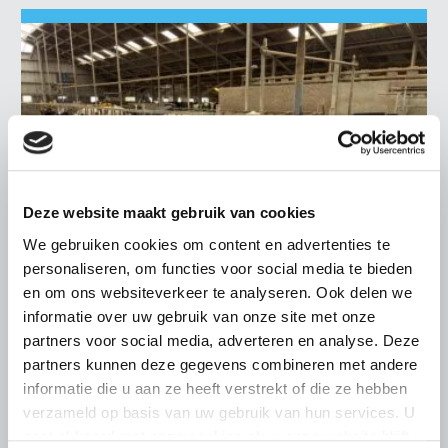
Deze website maakt gebruik van cookies
We gebruiken cookies om content en advertenties te
personaliseren, om functies voor social media te bieden
en om ons websiteverkeer te analyseren. Ook delen we
informatie over uw gebruik van onze site met onze
LTO LOBBY
partners voor social media, adverteren en analyse. Deze
6 AUGUSTUS 2026
partners kunnen deze gegevens combineren met andere
informatie die u aan ze heeft verstrekt of die ze hebben
Kamerlid Goudzwaard (JA21)
verzameld op basis van uw gebruik van hun services. U
bezoekt melkveehouderij in
gaat akkoord met onze cookies als u onze website blijft
Súdwest-Fryslân