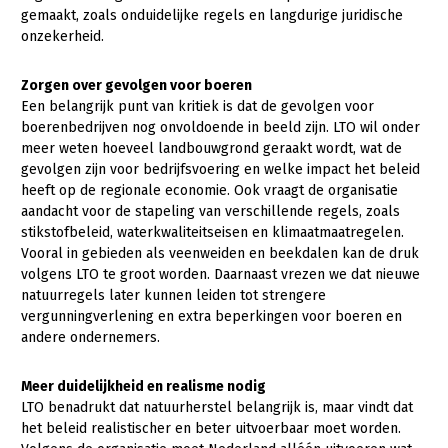
Onderwerpen
gemaakt, zoals onduidelijke regels en langdurige juridische
Konijnenhouderij
Bollenteelt
Vrouw en Bedrijf
onzekerheid.
Nieuws
Melkveehouderij
Bomen, vaste planten en zomerbloemen
Zorgen over gevolgen voor boeren
Nieuwsabonnement
Paardenhouderij
Fruitteelt
Een belangrijk punt van kritiek is dat de gevolgen voor
Webinars
boerenbedrijven nog onvoldoende in beeld zijn. LTO wil onder
Pluimveehouderij
Glastuinbouw
meer weten hoeveel landbouwgrond geraakt wordt, wat de
Over LTO
gevolgen zijn voor bedrijfsvoering en welke impact het beleid
Schapenhouderij
Paddenstoelen
heeft op de regionale economie. Ook vraagt de organisatie
LTO Nederland
Varkenshouderij
Vollegrondsgroente
aandacht voor de stapeling van verschillende regels, zoals
stikstofbeleid, waterkwaliteitseisen en klimaatmaatregelen.
Mensen
Vleesveehouderij
Vooral in gebieden als veenweiden en beekdalen kan de druk
volgens LTO te groot worden. Daarnaast vrezen we dat nieuwe
Jaarverslag 2023
Bestuur en Directie
natuurregels later kunnen leiden tot strengere
Vacatures
Medewerkers
vergunningverlening en extra beperkingen voor boeren en
andere ondernemers.
Pers
Vakgroepbestuurders
Contact
Meer duidelijkheid en realisme nodig
LTO benadrukt dat natuurherstel belangrijk is, maar vindt dat
het beleid realistischer en beter uitvoerbaar moet worden.