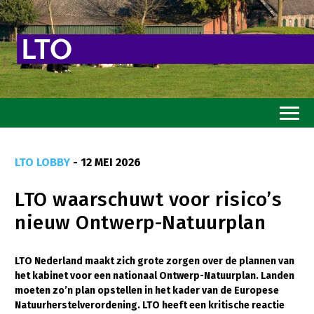
Home
LTO LOBBY
- 12 MEI 2026
Toekomstvisie
LTO waarschuwt voor risico’s
Goed eten
nieuw Ontwerp-Natuurplan
Mooi groen
Sterk ondernemerschap
LTO Nederland maakt zich grote zorgen over de plannen van
het kabinet voor een nationaal Ontwerp-Natuurplan. Landen
Transitiepaden
moeten zo’n plan opstellen in het kader van de Europese
Natuurherstelverordening. LTO heeft een kritische reactie
Thema’s