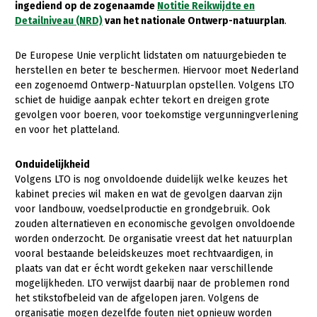
ingediend op de zogenaamde
Notitie Reikwijdte en
Detailniveau (NRD)
van het nationale Ontwerp-natuurplan
.
Gezonde planten
Gezonde dieren
De Europese Unie verplicht lidstaten om natuurgebieden te
herstellen en beter te beschermen. Hiervoor moet Nederland
Natuur, klimaat en energie
een zogenoemd Ontwerp-Natuurplan opstellen. Volgens LTO
schiet de huidige aanpak echter tekort en dreigen grote
Bodem en water
gevolgen voor boeren, voor toekomstige vergunningverlening
Platteland en omgeving
en voor het platteland.
Mens, ondernemerschap en onderwijs
Onduidelijkheid
Internationaal
Volgens LTO is nog onvoldoende duidelijk welke keuzes het
kabinet precies wil maken en wat de gevolgen daarvan zijn
Sectoren
voor landbouw, voedselproductie en grondgebruik. Ook
zouden alternatieven en economische gevolgen onvoldoende
Dier
worden onderzocht. De organisatie vreest dat het natuurplan
vooral bestaande beleidskeuzes moet rechtvaardigen, in
Plant
Biologische Landbouw
plaats van dat er écht wordt gekeken naar verschillende
mogelijkheden. LTO verwijst daarbij naar de problemen rond
Multifunctionele landbouw
Geitenhouderij
Akkerbouw
het stikstofbeleid van de afgelopen jaren. Volgens de
Kalverhouderij
Biologische Landbouw
Multifunctioneel
organisatie mogen dezelfde fouten niet opnieuw worden