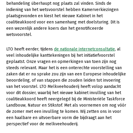
Onderwerpen
behandeling überhaupt nog plaats zal vinden. Sinds de
Konijnenhouderij
Bollenteelt
Vrouw en Bedrijf
indiening van het wetsvoorstel hebben Kamerverkiezingen
Nieuws
plaatsgevonden en kiest het nieuwe Kabinet in het
Melkveehouderij
Bomen, vaste planten en zomerbloemen
coalitieakkoord voor een samenhang met doelsturing. Dit is
Nieuwsabonnement
een wezenlijk andere koers dan het genotificeerde
Paardenhouderij
Fruitteelt
wetsvoorstel.
Webinars
Pluimveehouderij
Glastuinbouw
Over LTO
LTO heeft eerder, tijdens
de nationale internetconsultatie
, al
Schapenhouderij
Paddenstoelen
veel inhoudelijke kanttekeningen bij het initiatiefvoorstel
LTO Nederland
geplaatst. Onze vragen en opmerkingen van toen zijn nog
Varkenshouderij
Vollegrondsgroente
steeds relevant. Maar het is een onterechte voorstelling van
Mensen
Vleesveehouderij
zaken dat er nu sprake zou zijn van een Europese inhoudelijke
beoordeling, of van stappen die zouden leiden tot invoering
Jaarverslag 2023
Bestuur en Directie
van het voorstel. LTO Melkveehouderij heeft volop aandacht
Vacatures
Medewerkers
voor dit dossier, waarbij het nieuwe kabinet invulling van het
coalitieakkoord heeft neergelegd bij de Ministeriële Taskforce
Pers
Vakgroepbestuurders
Landbouw, Natuur en Stikstof. Met als voornemen om nog vóór
de zomer met een invulling te komen. Wij zetten ons in voor
Contact
een haalbare en uitvoerbare vorm die bijdraagt aan het
perspectief voor de melkveehouderij.