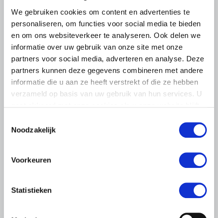
We gebruiken cookies om content en advertenties te
personaliseren, om functies voor social media te bieden
en om ons websiteverkeer te analyseren. Ook delen we
informatie over uw gebruik van onze site met onze
partners voor social media, adverteren en analyse. Deze
partners kunnen deze gegevens combineren met andere
informatie die u aan ze heeft verstrekt of die ze hebben
verzameld op basis van uw gebruik van hun services. U
gaat akkoord met onze cookies als u onze website blijft
gebruiken.
Toestemmingsselectie
Noodzakelijk
Voorkeuren
LTO LOBBY
6 AUGUSTUS 2026
Statistieken
Kamerlid Goudzwaard (JA21)
bezoekt melkveehouderij in