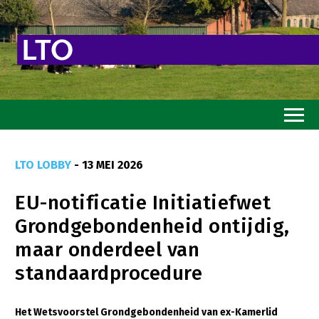
Home
LTO LOBBY
- 13 MEI 2026
Toekomstvisie
EU-notificatie Initiatiefwet
Goed eten
Grondgebondenheid ontijdig,
Mooi groen
maar onderdeel van
Sterk ondernemerschap
standaardprocedure
Transitiepaden
Het Wetsvoorstel Grondgebondenheid van ex-Kamerlid
Thema’s