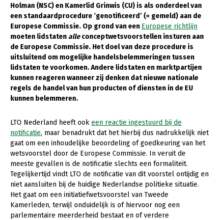
Holman (NSC) en Kamerlid Grinwis (CU) is als onderdeel van
een standaardprocedure ‘genotificeerd’ (= gemeld) aan de
Gezonde planten
Europese Commissie. Op grond van een
Europese richtlijn
Gezonde dieren
moeten lidstaten
alle
conceptwetsvoorstellen insturen aan
de Europese Commissie. Het doel van deze procedure is
Natuur, klimaat en energie
uitsluitend om mogelijke handelsbelemmeringen tussen
lidstaten te voorkomen. Andere lidstaten en marktpartijen
Bodem en water
kunnen reageren wanneer zij denken dat nieuwe nationale
Platteland en omgeving
regels de handel van hun producten of diensten in de EU
kunnen belemmeren.
Mens, ondernemerschap en onderwijs
LTO Nederland heeft ook
een reactie ingestuurd bij de
Internationaal
notificatie
, maar benadrukt dat het hierbij dus nadrukkelijk niet
gaat om een inhoudelijke beoordeling of goedkeuring van het
Sectoren
wetsvoorstel door de Europese Commissie. In veruit de
Dier
meeste gevallen is de notificatie slechts een formaliteit.
Tegelijkertijd vindt LTO de notificatie van dit voorstel ontijdig en
Plant
Biologische Landbouw
niet aansluiten bij de huidige Nederlandse politieke situatie.
Het gaat om een initiatiefwetsvoorstel van Tweede
Multifunctionele landbouw
Geitenhouderij
Akkerbouw
Kamerleden, terwijl onduidelijk is of hiervoor nog een
parlementaire meerderheid bestaat en of verdere
Kalverhouderij
Biologische Landbouw
Multifunctioneel