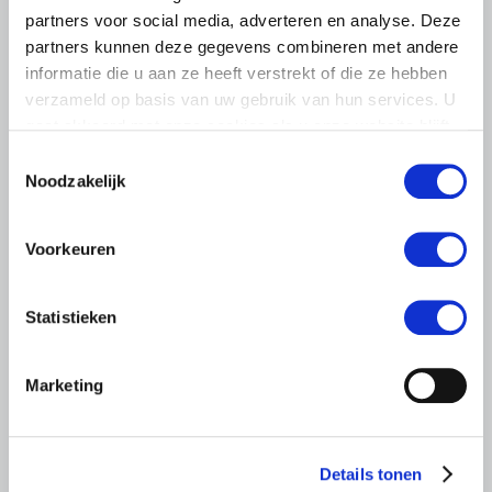
partners voor social media, adverteren en analyse. Deze
partners kunnen deze gegevens combineren met andere
informatie die u aan ze heeft verstrekt of die ze hebben
verzameld op basis van uw gebruik van hun services. U
gaat akkoord met onze cookies als u onze website blijft
LTO LOBBY
gebruiken.
Toestemmingsselectie
Noodzakelijk
6 AUGUSTUS 2026
Kamerlid Goudzwaard (JA21)
bezoekt melkveehouderij in
Voorkeuren
Súdwest-Fryslân
LTO Nederland ontving gisteren Tweede Kamerlid
Statistieken
Maarten Goudzwaard (JA21) en beleidsmedewerker
Ronald Oenema op het melkveebedrijf van Jolmer de
Vries in It Heidenskip.
Marketing
Lees meer
Details tonen