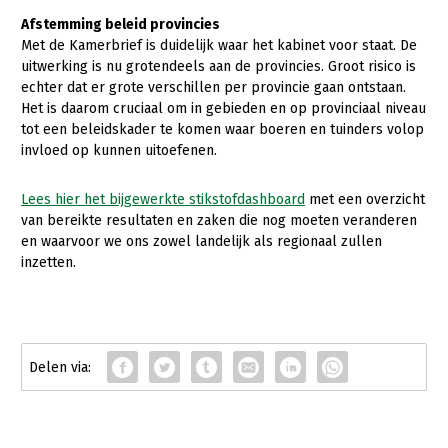
Onderwerpen
Afstemming beleid provincies
Konijnenhouderij
Bollenteelt
Vrouw en Bedrijf
Met de Kamerbrief is duidelijk waar het kabinet voor staat. De
Nieuws
Melkveehouderij
Bomen, vaste planten en zomerbloemen
uitwerking is nu grotendeels aan de provincies. Groot risico is
Nieuwsabonnement
echter dat er grote verschillen per provincie gaan ontstaan.
Paardenhouderij
Fruitteelt
Het is daarom cruciaal om in gebieden en op provinciaal niveau
Webinars
tot een beleidskader te komen waar boeren en tuinders volop
Pluimveehouderij
Glastuinbouw
invloed op kunnen uitoefenen.
Over LTO
Schapenhouderij
Paddenstoelen
Lees hier het bijgewerkte stikstofdashboard
met een overzicht
LTO Nederland
Varkenshouderij
Vollegrondsgroente
van bereikte resultaten en zaken die nog moeten veranderen
Mensen
en waarvoor we ons zowel landelijk als regionaal zullen
Vleesveehouderij
inzetten.
Jaarverslag 2023
Bestuur en Directie
Vacatures
Medewerkers
Pers
Vakgroepbestuurders
Contact