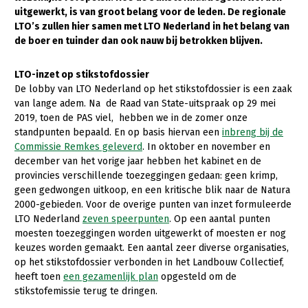
uitgewerkt, is van groot belang voor de leden. De regionale
Gezonde planten
LTO’s zullen hier samen met LTO Nederland in het belang van
de boer en tuinder dan ook nauw bij betrokken blijven.
Gezonde dieren
Natuur, klimaat en energie
LTO-inzet op stikstofdossier
De lobby van LTO Nederland op het stikstofdossier is een zaak
Bodem en water
van lange adem. Na de Raad van State-uitspraak op 29 mei
2019, toen de PAS viel, hebben we in de zomer onze
Platteland en omgeving
standpunten bepaald. En op basis hiervan een
inbreng bij de
Commissie Remkes geleverd
. In oktober en november en
Mens, ondernemerschap en onderwijs
december van het vorige jaar hebben het kabinet en de
Internationaal
provincies verschillende toezeggingen gedaan: geen krimp,
geen gedwongen uitkoop, en een kritische blik naar de Natura
Sectoren
2000-gebieden. Voor de overige punten van inzet formuleerde
LTO Nederland
zeven speerpunten
. Op een aantal punten
Dier
moesten toezeggingen worden uitgewerkt of moesten er nog
keuzes worden gemaakt. Een aantal zeer diverse organisaties,
Plant
Biologische Landbouw
op het stikstofdossier verbonden in het Landbouw Collectief,
heeft toen
een gezamenlijk plan
opgesteld om de
Multifunctionele landbouw
Geitenhouderij
Akkerbouw
stikstofemissie terug te dringen.
Kalverhouderij
Biologische Landbouw
Multifunctioneel