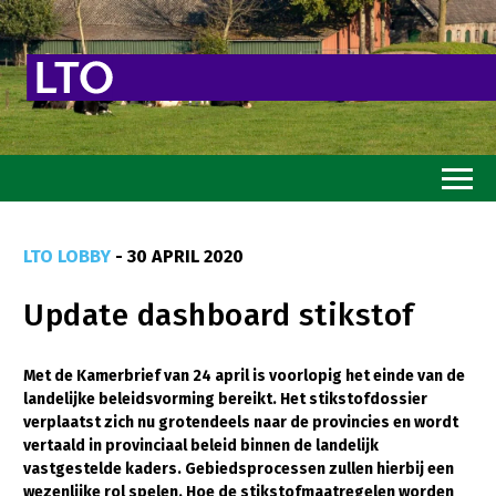
Home
LTO LOBBY
- 30 APRIL 2020
Toekomstvisie
Update dashboard stikstof
Goed eten
Mooi groen
Met de Kamerbrief van 24 april is voorlopig het einde van de
landelijke beleidsvorming bereikt. Het stikstofdossier
Sterk ondernemerschap
verplaatst zich nu grotendeels naar de provincies en wordt
Transitiepaden
vertaald in provinciaal beleid binnen de landelijk
vastgestelde kaders. Gebiedsprocessen zullen hierbij een
Thema’s
wezenlijke rol spelen. Hoe de stikstofmaatregelen worden