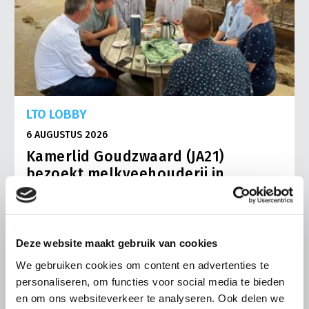
LTO LOBBY
6 AUGUSTUS 2026
Kamerlid Goudzwaard (JA21)
bezoekt melkveehouderij in
Súdwest-Fryslân
LTO Nederland ontving gisteren Tweede Kamerlid
Maarten Goudzwaard (JA21) en beleidsmedewerker
Ronald Oenema op het melkveebedrijf van Jolmer de
Deze website maakt gebruik van cookies
Vries in It Heidenskip.
We gebruiken cookies om content en advertenties te
Lees meer
personaliseren, om functies voor social media te bieden
en om ons websiteverkeer te analyseren. Ook delen we