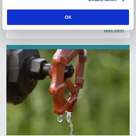
De nieuwe directeur van LTO Nederland, Coen van
Rooyen, maakte afgelopen vrijdag kennis met de
vakgroep en de multifunctionele landbouw bij
OK
zorgtuinderij Tuin de Es in Haaren (NB).
Lees meer