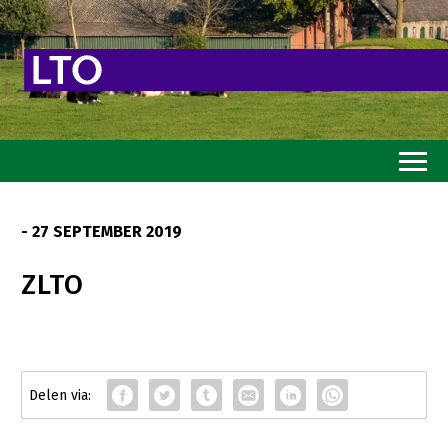
Home
- 27 SEPTEMBER 2019
Toekomstvisie
ZLTO
Goed eten
Mooi groen
Sterk ondernemerschap
Transitiepaden
Thema’s