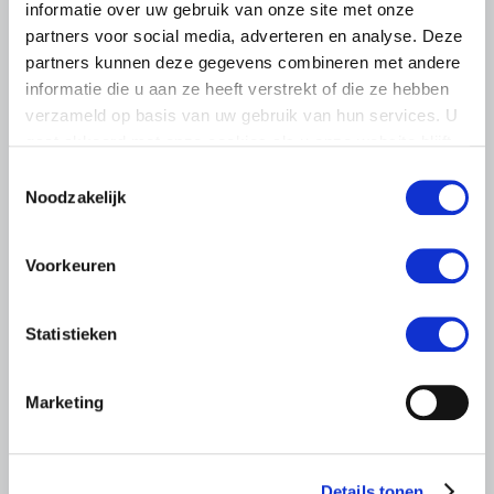
informatie over uw gebruik van onze site met onze
partners voor social media, adverteren en analyse. Deze
partners kunnen deze gegevens combineren met andere
informatie die u aan ze heeft verstrekt of die ze hebben
verzameld op basis van uw gebruik van hun services. U
gaat akkoord met onze cookies als u onze website blijft
gebruiken.
Toestemmingsselectie
Noodzakelijk
Voorkeuren
Statistieken
ALGEMENE INFORMATIE
6 AUGUSTUS 2026
Marketing
Nieuwe LTO-directeur bezoekt de
multifunctionele landbouw
Details tonen